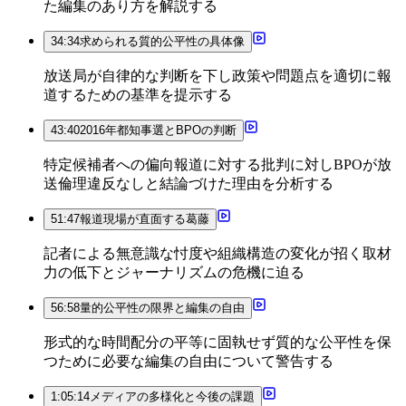
た編集のあり方を解説する
34:34
求められる質的公平性の具体像
放送局が自律的な判断を下し政策や問題点を適切に報
道するための基準を提示する
43:40
2016年都知事選とBPOの判断
特定候補者への偏向報道に対する批判に対しBPOが放
送倫理違反なしと結論づけた理由を分析する
51:47
報道現場が直面する葛藤
記者による無意識な忖度や組織構造の変化が招く取材
力の低下とジャーナリズムの危機に迫る
56:58
量的公平性の限界と編集の自由
形式的な時間配分の平等に固執せず質的な公平性を保
つために必要な編集の自由について警告する
1:05:14
メディアの多様化と今後の課題