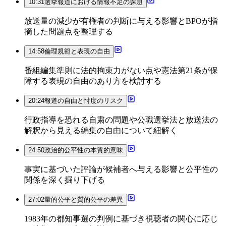
10:31
選挙報道における情報不足の課題
放送量の減少が有権者の判断に与える影響とBPOが指
摘した問題点を整理する
14:58
倫理規範と表現の自由
番組編集準則に法的拘束力がない点や憲法第21条が保
障する表現の自由のあり方を検討する
20:24
報道の自由と忖度のリスク
行政指導を恐れる自粛の問題や公職選挙法と放送法の
解釈から見える編集の自由について紐解く
24:50
政治的公平性の本質的意味
事実に基づいた評論が候補者へ与える影響と公平性の
関係を深く掘り下げる
27:02
量的公平と質的公平の差異
1983年の都知事選の判例に基づき視聴者の関心に応じ