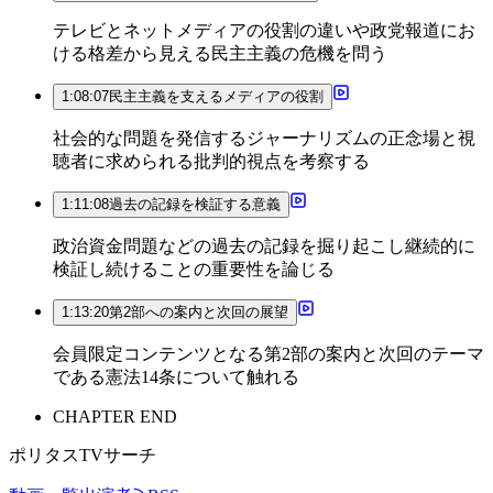
テレビとネットメディアの役割の違いや政党報道にお
ける格差から見える民主主義の危機を問う
1:08:07
民主主義を支えるメディアの役割
社会的な問題を発信するジャーナリズムの正念場と視
聴者に求められる批判的視点を考察する
1:11:08
過去の記録を検証する意義
政治資金問題などの過去の記録を掘り起こし継続的に
検証し続けることの重要性を論じる
1:13:20
第2部への案内と次回の展望
会員限定コンテンツとなる第2部の案内と次回のテーマ
である憲法14条について触れる
CHAPTER END
ポリタスTVサーチ