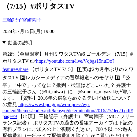
（7/15）#ポリタスTV
三輪記子
宮崎園子
2024年7月15日(月) 19:00
動画の説明
第2部【会員限定】月刊ミワタスTV#6 ゴールデン （7/15）#
ポリタスTV 👉
https://youtube.com/live/Vqbgs15nuDo?
feature=share
【ポリタスTV 7/15】 1️⃣実は2カ月半ぶりのミワ
タスTV 2️⃣レガシーメディアの選挙報道へのモヤり 3️⃣「公
平」「中立」ってなに？批判・検証はどこいった？ 弁護士
の三輪記子さん（@bi_miwa）に、@sonoko_miyazakiが伺い
ます。 【資料】2016年の選挙をめぐるテレビ放送について
の意見
https://www.bpo.gr.jp/wordpress/wp-
content/themes/codex/pdf/kensyo/determination/2016/25/dec/0.pdf#
page=9
【出演】 三輪記子（弁護士） 宮崎園子（MC / フリー
ランス記者） ポリタスTVの過去の番組アーカイブは下記の
有料プランにご加入の上ご視聴ください。700本以上の過去
配信番組（一部ライブ配信番組を除く）がご覧いただけま