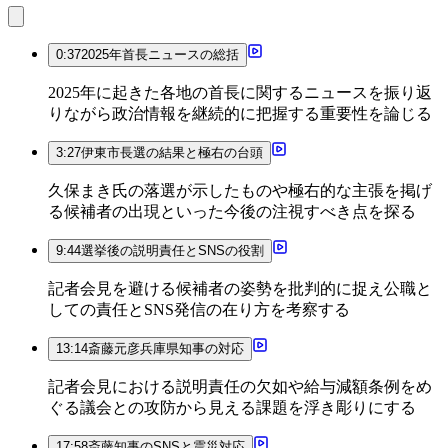
0:37
2025年首長ニュースの総括
2025年に起きた各地の首長に関するニュースを振り返
りながら政治情報を継続的に把握する重要性を論じる
3:27
伊東市長選の結果と極右の台頭
久保まき氏の落選が示したものや極右的な主張を掲げ
る候補者の出現といった今後の注視すべき点を探る
9:44
選挙後の説明責任とSNSの役割
記者会見を避ける候補者の姿勢を批判的に捉え公職と
しての責任とSNS発信の在り方を考察する
13:14
斎藤元彦兵庫県知事の対応
記者会見における説明責任の欠如や給与減額条例をめ
ぐる議会との攻防から見える課題を浮き彫りにする
17:58
斎藤知事のSNSと震災対応