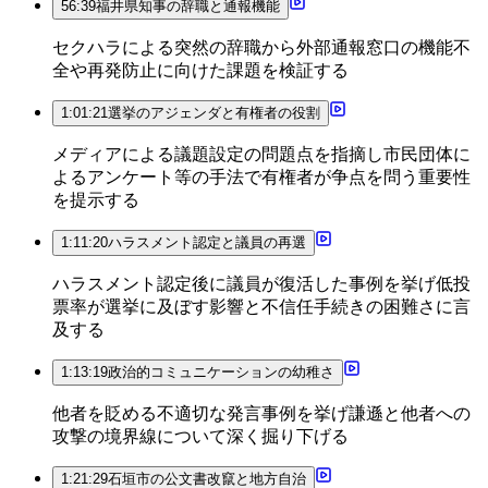
56:39
福井県知事の辞職と通報機能
セクハラによる突然の辞職から外部通報窓口の機能不
全や再発防止に向けた課題を検証する
1:01:21
選挙のアジェンダと有権者の役割
メディアによる議題設定の問題点を指摘し市民団体に
よるアンケート等の手法で有権者が争点を問う重要性
を提示する
1:11:20
ハラスメント認定と議員の再選
ハラスメント認定後に議員が復活した事例を挙げ低投
票率が選挙に及ぼす影響と不信任手続きの困難さに言
及する
1:13:19
政治的コミュニケーションの幼稚さ
他者を貶める不適切な発言事例を挙げ謙遜と他者への
攻撃の境界線について深く掘り下げる
1:21:29
石垣市の公文書改竄と地方自治