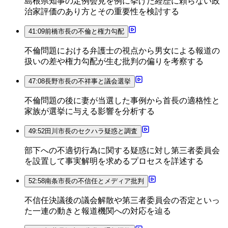
島根県知事の定例会見を例に挙げた経歴に頼らない政
治家評価のあり方とその重要性を検討する
41:09
前橋市長の不倫と権力勾配
不倫問題における弁護士の視点から男女による報道の
扱いの差や権力勾配が生む批判の偏りを考察する
47:08
長野市長の不祥事と議会選挙
不倫問題の後に妻が当選した事例から首長の適格性と
家族が選挙に与える影響を分析する
49:52
田川市長のセクハラ疑惑と調査
部下への不適切行為に関する疑惑に対し第三者委員会
を設置して事実解明を求めるプロセスを詳述する
52:58
南条市長の不信任とメディア批判
不信任決議後の議会解散や第三者委員会の否定といっ
た一連の動きと報道機関への対応を辿る