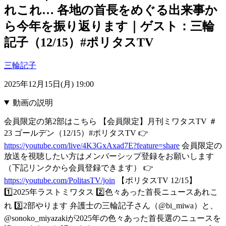
れこれ… 各地の首長をめぐる出来事か
ら今年を振り返ります｜ゲスト：三輪
記子（12/15）#ポリタスTV
三輪記子
2025年12月15日(月) 19:00
動画の説明
会員限定の第2部はこちら 【会員限定】月刊ミワタスTV ＃
23 ゴールデン（12/15）#ポリタスTV 👉️
https://youtube.com/live/4K3GxAxad7E?feature=share
会員限定の
放送を視聴したい方はメンバーシップ登録をお願いします
（下記リンクから会員登録できます） 👉
https://youtube.com/PolitasTV/join
【ポリタスTV 12/15】
1️⃣2025年ラストミワタス 2️⃣色々あった首長ニュースあれこ
れ 3️⃣2部やります 弁護士の三輪記子さん（@bi_miwa）と、
@sonoko_miyazakiが2025年の色々あった首長選のニュースを