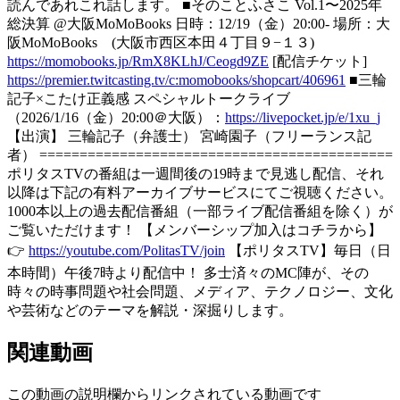
読んであれこれ話します。 ■そのことふさこ Vol.1〜2025年
総決算 @大阪MoMoBooks 日時：12/19（金）20:00- 場所：大
阪MoMoBooks (大阪市西区本田４丁目９−１３)
https://momobooks.jp/RmX8KLhJ/Ceogd9ZE
[配信チケット]
https://premier.twitcasting.tv/c:momobooks/shopcart/406961
■三輪
記子×こたけ正義感 スペシャルトークライブ
（2026/1/16（金）20:00＠大阪）：
https://livepocket.jp/e/1xu_j
【出演】 三輪記子（弁護士） 宮崎園子（フリーランス記
者） ============================================
ポリタスTVの番組は一週間後の19時まで見逃し配信、それ
以降は下記の有料アーカイブサービスにてご視聴ください。
1000本以上の過去配信番組（一部ライブ配信番組を除く）が
ご覧いただけます！ 【メンバーシップ加入はコチラから】
👉
https://youtube.com/PolitasTV/join
【ポリタスTV】毎日（日
本時間）午後7時より配信中！ 多士済々のMC陣が、その
時々の時事問題や社会問題、メディア、テクノロジー、文化
や芸術などのテーマを解説・深掘りします。
関連動画
この動画の説明欄からリンクされている動画です