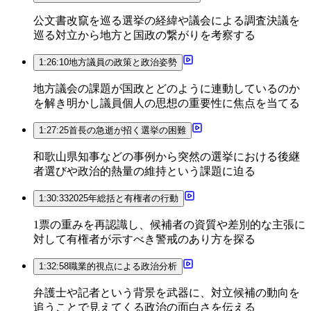
公文書改竄を巡る選挙の経緯や議会による調査決議を
巡る対立から地方と国政の繋がりを考察する
1:26:10
地方議員の政策と政治姿勢
地方議会の課題が国政とどのように連動しているのか
を解き明かし議員個人の思想の重要性に焦点を当てる
1:27:25
首長の急逝が招く選挙の困難
和歌山県知事などの事例から突然の選挙における後継
者選びや政治的熱量の維持という課題に迫る
1:30:33
2025年総括と有権者の行動
1票の重みを再認識し、候補者の資質や差別的な主張に
対して有権者が示すべき警戒のあり方を探る
1:32:58
職業的視点による政治分析
弁護士や記者という背景を武器に、対立候補の動向を
追うことで見えてくる政治の面白さを伝える