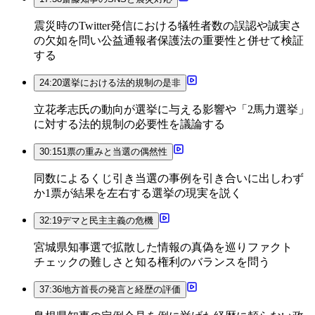
震災時のTwitter発信における犠牲者数の誤認や誠実さ
の欠如を問い公益通報者保護法の重要性と併せて検証
する
24:20
選挙における法的規制の是非
立花孝志氏の動向が選挙に与える影響や「2馬力選挙」
に対する法的規制の必要性を議論する
30:15
1票の重みと当選の偶然性
同数によるくじ引き当選の事例を引き合いに出しわず
か1票が結果を左右する選挙の現実を説く
32:19
デマと民主主義の危機
宮城県知事選で拡散した情報の真偽を巡りファクト
チェックの難しさと知る権利のバランスを問う
37:36
地方首長の発言と経歴の評価