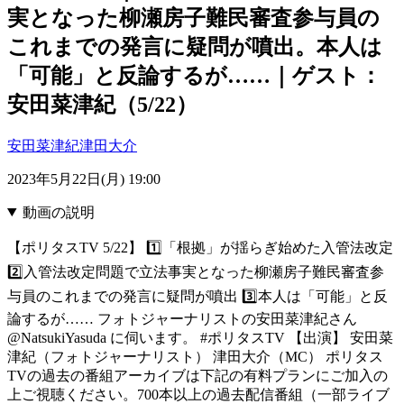
実となった柳瀬房子難民審査参与員の
これまでの発言に疑問が噴出。本人は
「可能」と反論するが……｜ゲスト：
安田菜津紀（5/22）
安田菜津紀
津田大介
2023年5月22日(月) 19:00
動画の説明
【ポリタスTV 5/22】 1️⃣「根拠」が揺らぎ始めた入管法改定
2️⃣入管法改定問題で立法事実となった柳瀬房子難民審査参
与員のこれまでの発言に疑問が噴出 3️⃣本人は「可能」と反
論するが…… フォトジャーナリストの安田菜津紀さん
@NatsukiYasuda に伺います。 #ポリタスTV 【出演】 安田菜
津紀（フォトジャーナリスト） 津田大介（MC） ポリタス
TVの過去の番組アーカイブは下記の有料プランにご加入の
上ご視聴ください。700本以上の過去配信番組（一部ライブ