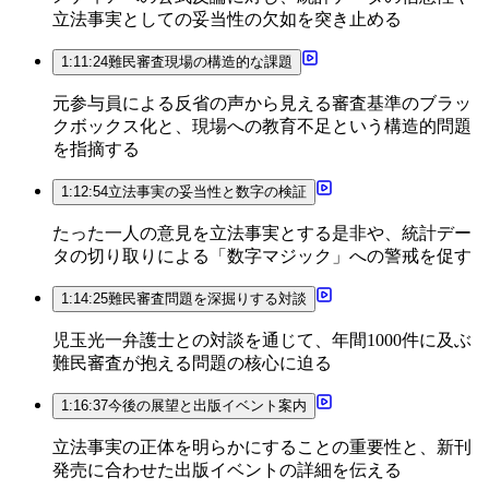
立法事実としての妥当性の欠如を突き止める
1:11:24
難民審査現場の構造的な課題
元参与員による反省の声から見える審査基準のブラッ
クボックス化と、現場への教育不足という構造的問題
を指摘する
1:12:54
立法事実の妥当性と数字の検証
たった一人の意見を立法事実とする是非や、統計デー
タの切り取りによる「数字マジック」への警戒を促す
1:14:25
難民審査問題を深掘りする対談
児玉光一弁護士との対談を通じて、年間1000件に及ぶ
難民審査が抱える問題の核心に迫る
1:16:37
今後の展望と出版イベント案内
立法事実の正体を明らかにすることの重要性と、新刊
発売に合わせた出版イベントの詳細を伝える