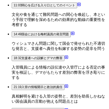
11:03
関心を広げる入り口としてのイベント
文化や食を通じて難民問題への関心を喚起し、本とい
う手段で理解を深めるための効果的な動線の重要性を
考察する
14:49
国会における梅村議員の発言問題
ウィシュマさん問題に関して国会で発せられた不適切
な発言と、支援者へ責任を転嫁する姿勢の是非を問う
18:32
支援者への誤解とデマの弊害
入管職員による情報の誤伝達や入管庁による否定の事
実を検証し、デマがもたらす差別の弊害を浮き彫りに
する
21:19
入管の情報開示と政治的責任
真相解明を避ける入管の姿勢と、差別を助長しかねな
い国会議員の言動が抱える問題点とは