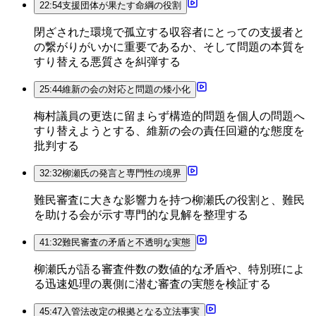
22:54
支援団体が果たす命綱の役割
閉ざされた環境で孤立する収容者にとっての支援者と
の繋がりがいかに重要であるか、そして問題の本質を
すり替える悪質さを糾弾する
25:44
維新の会の対応と問題の矮小化
梅村議員の更迭に留まらず構造的問題を個人の問題へ
すり替えようとする、維新の会の責任回避的な態度を
批判する
32:32
柳瀬氏の発言と専門性の境界
難民審査に大きな影響力を持つ柳瀬氏の役割と、難民
を助ける会が示す専門的な見解を整理する
41:32
難民審査の矛盾と不透明な実態
柳瀬氏が語る審査件数の数値的な矛盾や、特別班によ
る迅速処理の裏側に潜む審査の実態を検証する
45:47
入管法改定の根拠となる立法事実