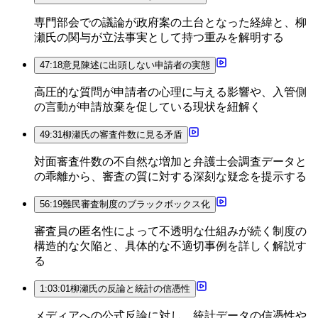
専門部会での議論が政府案の土台となった経緯と、柳
瀬氏の関与が立法事実として持つ重みを解明する
47:18
意見陳述に出頭しない申請者の実態
高圧的な質問が申請者の心理に与える影響や、入管側
の言動が申請放棄を促している現状を紐解く
49:31
柳瀬氏の審査件数に見る矛盾
対面審査件数の不自然な増加と弁護士会調査データと
の乖離から、審査の質に対する深刻な疑念を提示する
56:19
難民審査制度のブラックボックス化
審査員の匿名性によって不透明な仕組みが続く制度の
構造的な欠陥と、具体的な不適切事例を詳しく解説す
る
1:03:01
柳瀬氏の反論と統計の信憑性
メディアへの公式反論に対し、統計データの信憑性や