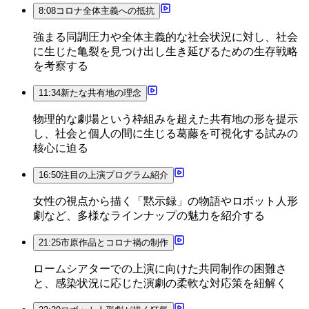
8:08
コロナ全体主義への抵抗
強まる同調圧力や全体主義的な社会状況に対し、社会
に生じた亀裂を見つけ出し生き延びるための生存戦略
を考察する
11:34
新たな共有地の理念
物理的な劇場という枠組みを超えた共有地の形を提示
し、社会と個人の間に生じる葛藤を可視化する試みの
核心に迫る
16:50
注目の上演プログラム紹介
女性の視点から描く「黙示録」の物語やロボット人形
劇など、多様なラインナップの魅力を紹介する
21:25
市原作品とコロナ禍の制作
ロームシアターでの上演に向けた共同制作の困難さ
と、感染状況に応じた演劇の柔軟な対応策を紐解く