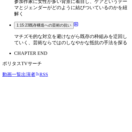
参加作家に女性が多い背景に着目し、ケアというテー
マとジェンダーがどのように結びついているのかを紐
解く
1:15:23
既存構造への芸術の抗い
マチズモ的な対立を避けながら既存の枠組みを迂回し
ていく、芸術ならではのしなやかな抵抗の手法を探る
CHAPTER END
ポリタスTVサーチ
動画一覧
出演者
RSS