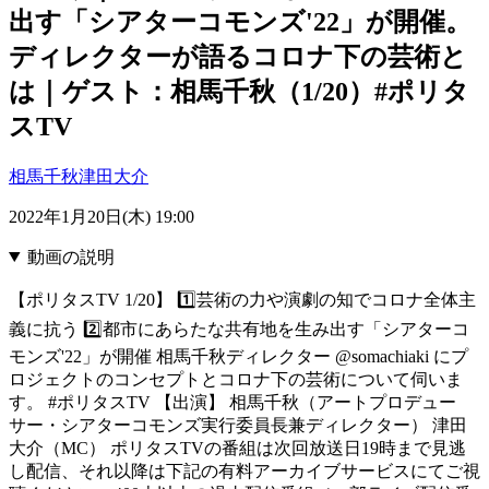
出す「シアターコモンズ'22」が開催。
ディレクターが語るコロナ下の芸術と
は｜ゲスト：相馬千秋（1/20）#ポリタ
スTV
相馬千秋
津田大介
2022年1月20日(木) 19:00
動画の説明
【ポリタスTV 1/20】 1️⃣芸術の力や演劇の知でコロナ全体主
義に抗う 2️⃣都市にあらたな共有地を生み出す「シアターコ
モンズ'22」が開催 相馬千秋ディレクター @somachiaki にプ
ロジェクトのコンセプトとコロナ下の芸術について伺いま
す。 #ポリタスTV 【出演】 相馬千秋（アートプロデュー
サー・シアターコモンズ実行委員長兼ディレクター） 津田
大介（MC） ポリタスTVの番組は次回放送日19時まで見逃
し配信、それ以降は下記の有料アーカイブサービスにてご視