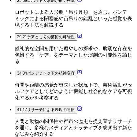
23:39
ロボット人形劇が描く狂気
ロボットによる人形劇「吊り具類」を通じ、パンデ
ミックによる閉塞感や宙吊りの錯乱といった感覚を表
現する手法を解説する
29:21
ケアとしての芸術の可能性
儀礼的な空間を用いた癒やしの探求や、脆弱な存在を
包摂する「ケア」をテーマとした演劇の可能性を論じ
る
34:34
パンデミック下の精神変容
時間や距離の感覚が喪失した状況下で、芸術活動がセ
ルフケアとしてどのように機能し社会的なケアを可視
化するかを考察する
41:17
リサーチによる表現の開拓
人間と動物の関係性や都市の歴史を捉え直すリサーチ
を通じ、多様なメディアとナラティブを紡ぎ出す新た
な試みを紹介する