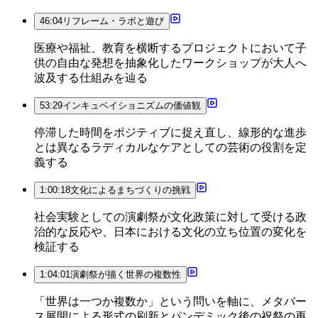
46:04
リフレーム・ラボと遊び
医療や福祉、教育を横断するプロジェクトにおいて子
供の自由な発想を抽象化したワークショップが大人へ
波及する仕組みを辿る
53:29
インキュベイショニズムの価値観
停滞した時間をポジティブに捉え直し、線形的な進歩
とは異なるラディカルなケアとしての芸術の役割を定
義する
1:00:18
文化によるまちづくりの挑戦
社会実験としての演劇祭が文化政策に対して受ける政
治的な反応や、日本における文化の立ち位置の変化を
検証する
1:04:01
演劇祭が描く世界の複数性
「世界は一つか複数か」という問いを軸に、メタバー
ス展開による形式の刷新とパンデミック後の祝祭の再