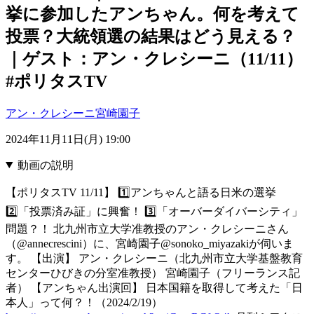
挙に参加したアンちゃん。何を考えて
投票？大統領選の結果はどう見える？
｜ゲスト：アン・クレシーニ（11/11）
#ポリタスTV
アン・クレシーニ
宮崎園子
2024年11月11日(月) 19:00
動画の説明
【ポリタスTV 11/11】 1️⃣アンちゃんと語る日米の選挙
2️⃣「投票済み証」に興奮！ 3️⃣「オーバーダイバーシティ」
問題？！ 北九州市立大学准教授のアン・クレシーニさん
（@annecrescini）に、宮崎園子@sonoko_miyazakiが伺いま
す。 【出演】 アン・クレシーニ（北九州市立大学基盤教育
センターひびきの分室准教授） 宮崎園子（フリーランス記
者） 【アンちゃん出演回】 日本国籍を取得して考えた「日
本人」って何？！（2024/2/19）