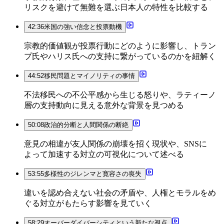
リスクを避けて無難を選ぶ日本人の特性を比較する
42:36
米国の強い信念と投票動機
宗教的価値観が投票行動にどのように影響し、トラン
プ氏やハリス氏への支持に繋がっているのかを紐解く
44:52
移民問題とマイノリティの事情
不法移民への不公平感から生じる怒りや、ラティーノ
層の支持動向に見える意外な背景を見つめる
50:08
政治的分断と人間関係の断絶
意見の相違が友人関係の崩壊を招く現状や、SNSに
よって加速する対立の可視化について述べる
53:55
多様性のジレンマと寛容さの喪失
違いを認め合えない社会の矛盾や、人権とモラルをめ
ぐる対立がもたらす影響を見ていく
58:29
オーバーダイバーシティという新たな視点