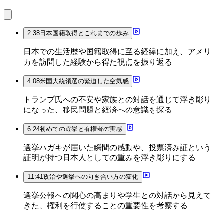
2:38
日本国籍取得とこれまでの歩み
日本での生活歴や国籍取得に至る経緯に加え、アメリ
カを訪問した経験から得た視点を振り返る
4:08
米国大統領選の緊迫した空気感
トランプ氏への不安や家族との対話を通じて浮き彫り
になった、移民問題と経済への意識を探る
6:24
初めての選挙と有権者の実感
選挙ハガキが届いた瞬間の感動や、投票済み証という
証明が持つ日本人としての重みを浮き彫りにする
11:41
政治や選挙への向き合い方の変化
選挙公報への関心の高まりや学生との対話から見えて
きた、権利を行使することの重要性を考察する