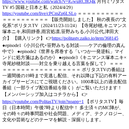
https://www.youtube.com/watch?v=iGwuRCftQ4k
月刊ミワタス
TV #5 国籍と日本と私（2024/4/29）
https://youtube.com/live/cPCmZp6LSLo
＝＝＝＝＝＝＝＝＝＝
＝＝＝＝＝＝＝＝＝＝ 【販売開始しました】 秋の夜長の“文
化系”ポリタスTV（2024/11/23-11/24）【寺尾紗穂,キニマンス
塚本ニキ,和田靜香,雨宮処凛,笹野みちる,小川公代,津田大
介】 【購入リンク】 👉
https://politastv.zaiko.io/item/368145
●episode1《小川公代×笹野みちる対談――ケアの倫理の真ん
中で》 ●episode2《世界を席巻する「いつか一発逆転」マイ
ンドに処方箋はあるのか》 ●episode3《キニマンス塚本ニキ×
寺尾紗穂対談――対立を乗り越える言葉を探して》 ＝＝＝
＝＝＝＝＝＝＝＝＝＝＝＝＝＝＝＝＝ ポリタスTVの番組は
一週間後の19時まで見逃し配信、それ以降は下記の有料アー
カイブサービスにてご視聴ください。1000本以上の過去配信
番組（一部ライブ配信番組を除く）がご覧いただけます！
【メンバーシップ加入はコチラから】 👉
https://youtube.com/PolitasTV/join?noapp=1
【ポリタスTV】毎
日（日本時間）午後7時より配信中！ 多士済々のMC陣が、
その時々の時事問題や社会問題、メディア、テクノロジー、
文化や芸術などのテーマを解説・深掘りします。