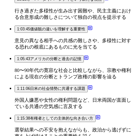
行き過ぎた多様性が生み出す困難や、民主主義におけ
る合意形成の難しさについて独自の視点を提示する
1:03:45
価値観の違いを理解する重要性
意見の異なる相手への共感の難しさや、多様性に対す
る恐れの根底にあるものに光を当てる
1:05:43
アメリカの分断と過去の記憶
80〜90年代の寛容な社会と比較しながら、宗教や権利
による現在の分断とトランプ政権の影響を辿る
1:11:06
日米の社会情勢に共通する課題
外国人嫌悪や女性の権利問題など、日米両国が直面し
ている共通の空気感に言及する
1:15:38
有権者としての主体的な向き合い方
選挙結果への不安を抱えながらも、政治から逃げずに