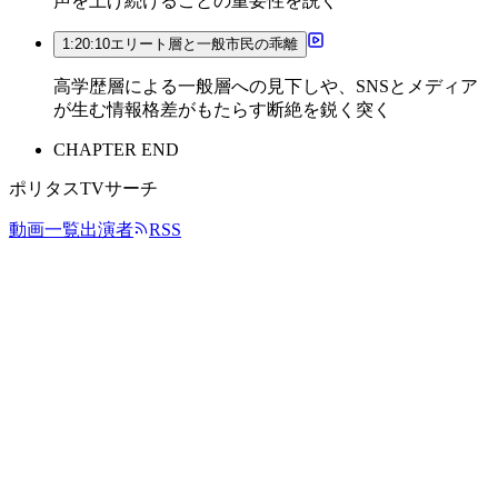
声を上げ続けることの重要性を説く
1:20:10
エリート層と一般市民の乖離
高学歴層による一般層への見下しや、SNSとメディア
が生む情報格差がもたらす断絶を鋭く突く
CHAPTER END
ポリタスTVサーチ
動画一覧
出演者
RSS