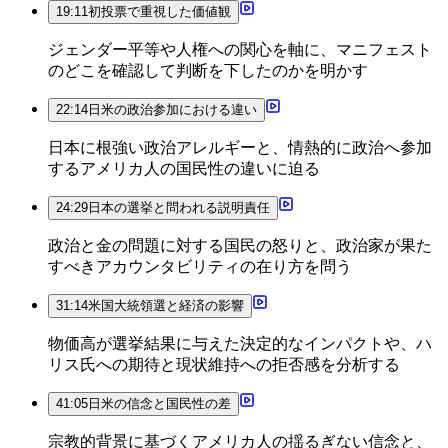
19:11
初投票で重視した価値観
ジェンダー平等や人権への関心を軸に、マニフェスト
のどこを確認して判断を下したのかを明かす
22:14
日米の政治参加における違い
日本に根強い政治アレルギーと、情熱的に政治へ参加
するアメリカ人の国民性の違いに迫る
24:29
日本の選挙と問われる説明責任
政治と金の問題に対する国民の怒りと、政治家が果た
すべきアカウンタビリティの在り方を問う
31:14
米国大統領選と経済の影響
物価高が選挙結果に与えた決定的なインパクトや、ハ
リス氏への期待と現状維持への拒否感を分析する
41:05
日米の信念と国民性の差
宗教的背景に基づくアメリカ人の揺るぎない信念と、