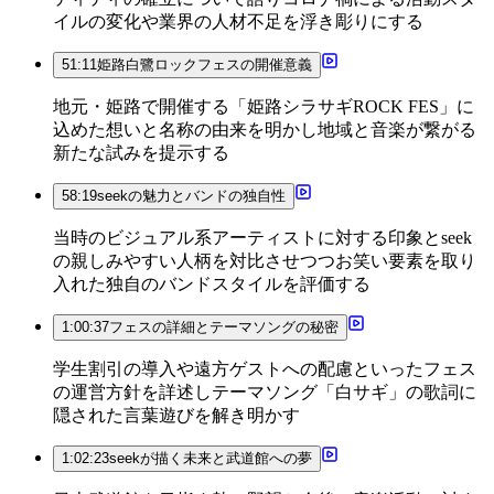
イルの変化や業界の人材不足を浮き彫りにする
51:11
姫路白鷺ロックフェスの開催意義
地元・姫路で開催する「姫路シラサギROCK FES」に
込めた想いと名称の由来を明かし地域と音楽が繋がる
新たな試みを提示する
58:19
seekの魅力とバンドの独自性
当時のビジュアル系アーティストに対する印象とseek
の親しみやすい人柄を対比させつつお笑い要素を取り
入れた独自のバンドスタイルを評価する
1:00:37
フェスの詳細とテーマソングの秘密
学生割引の導入や遠方ゲストへの配慮といったフェス
の運営方針を詳述しテーマソング「白サギ」の歌詞に
隠された言葉遊びを解き明かす
1:02:23
seekが描く未来と武道館への夢