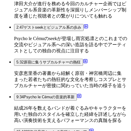
津田大介が進行を務める今回のカルチャー企画ではビ
ジュアル系音楽の革新性を深掘りしメンバーシップ制
度を通じた視聴者との繋がりについても触れる
2:47
ゲストseekとビジュアル系の歩み
Psycho le Cémuのseekが登場し雨宮処凛とのこれまでの
交流やビジュアル系への深い造詣を語る中でアーティ
ストとしての独自の視点に注目する
5:32
原宿に集うサブカルチャーの熱狂
安彦恵里香の著書から紐解く原宿・神宮橋周辺に集
まった若者たちの熱狂的な文化を考察しコスプレとサ
ブカルチャーが密接に関わっていた当時の様子を追う
9:34
Psycho le Cémuの音楽的革新
結成26年を数えるバンドが着ぐるみやキャラクターを
用いた独自のスタイルを確立した経緯を詳述しながら
高い演奏技術を支えるパフォーマンスの真髄を探る