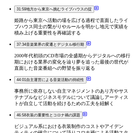
31:59
地方から東京へ挑むライブハウスの掟
姫路から東京へ活動の場を広げる過程で直面したライ
ブハウス同士の繋がりやルールを明かし地元で実績を
積み上げる重要性を再確認する
37:34
音楽業界の変遷とデジタル移行期
2000年代初頭のCD市場の全盛期からデジタルへの移行
期における業界の変化を辿り夢を追った最後の世代が
直面した音楽番組への野望を振り返る
44:01
自主運営による音楽活動の持続性
事務所に依存しない自主マネジメントのあり方やサス
テナブルなビジネスモデルについて議論しアーティス
トが自立して活動を続けるための工夫を紐解く
46:58
衣装の重要性とコロナ禍の課題
ビジュアル系における衣装制作のコストやアイデン
ティティの確立について語りコロナ禍による活動スタ