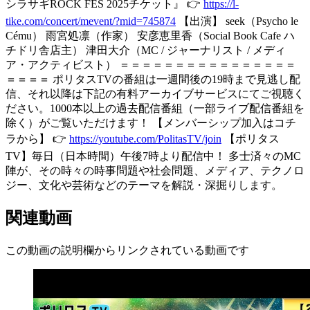
シラサギROCK FES 2025チケット』 👉
https://l-
tike.com/concert/mevent/?mid=745874
【出演】 seek（Psycho le
Cému） 雨宮処凛（作家） 安彦恵里香（Social Book Cafe ハ
チドリ舎店主） 津田大介（MC / ジャーナリスト / メディ
ア・アクティビスト） ＝＝＝＝＝＝＝＝＝＝＝＝＝＝＝＝
＝＝＝＝ ポリタスTVの番組は一週間後の19時まで見逃し配
信、それ以降は下記の有料アーカイブサービスにてご視聴く
ださい。1000本以上の過去配信番組（一部ライブ配信番組を
除く）がご覧いただけます！ 【メンバーシップ加入はコチ
ラから】 👉
https://youtube.com/PolitasTV/join
【ポリタス
TV】毎日（日本時間）午後7時より配信中！ 多士済々のMC
陣が、その時々の時事問題や社会問題、メディア、テクノロ
ジー、文化や芸術などのテーマを解説・深掘りします。
関連動画
この動画の説明欄からリンクされている動画です