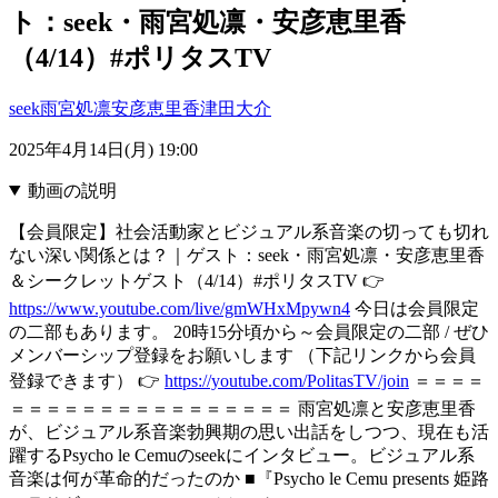
ト：seek・雨宮処凛・安彦恵里香
（4/14）#ポリタスTV
seek
雨宮処凛
安彦恵里香
津田大介
2025年4月14日(月) 19:00
動画の説明
【会員限定】社会活動家とビジュアル系音楽の切っても切れ
ない深い関係とは？｜ゲスト：seek・雨宮処凛・安彦恵里香
＆シークレットゲスト（4/14）#ポリタスTV 👉
https://www.youtube.com/live/gmWHxMpywn4
今日は会員限定
の二部もあります。 20時15分頃から～会員限定の二部 / ぜひ
メンバーシップ登録をお願いします （下記リンクから会員
登録できます） 👉
https://youtube.com/PolitasTV/join
＝＝＝＝
＝＝＝＝＝＝＝＝＝＝＝＝＝＝＝＝ 雨宮処凛と安彦恵里香
が、ビジュアル系音楽勃興期の思い出話をしつつ、現在も活
躍するPsycho le Cemuのseekにインタビュー。ビジュアル系
音楽は何が革命的だったのか ■『Psycho le Cemu presents 姫路