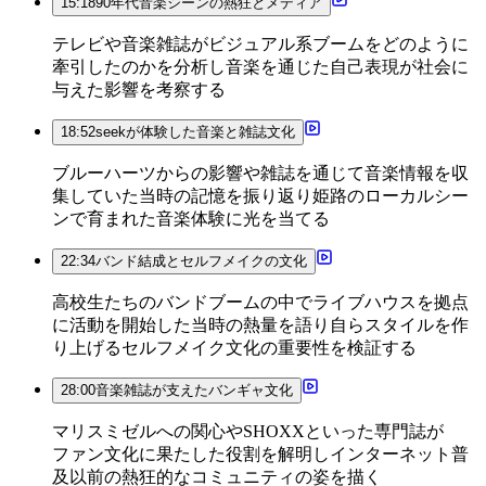
15:18
90年代音楽シーンの熱狂とメディア
テレビや音楽雑誌がビジュアル系ブームをどのように
牽引したのかを分析し音楽を通じた自己表現が社会に
与えた影響を考察する
18:52
seekが体験した音楽と雑誌文化
ブルーハーツからの影響や雑誌を通じて音楽情報を収
集していた当時の記憶を振り返り姫路のローカルシー
ンで育まれた音楽体験に光を当てる
22:34
バンド結成とセルフメイクの文化
高校生たちのバンドブームの中でライブハウスを拠点
に活動を開始した当時の熱量を語り自らスタイルを作
り上げるセルフメイク文化の重要性を検証する
28:00
音楽雑誌が支えたバンギャ文化
マリスミゼルへの関心やSHOXXといった専門誌が
ファン文化に果たした役割を解明しインターネット普
及以前の熱狂的なコミュニティの姿を描く