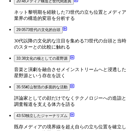
20:48
メディア構造と世代間差異
ネット黎明期を経験した73世代の立ち位置とメディア
業界の構造的変容を分析する
29:05
73世代の文化的台頭
30代以降の文化的な注目を集める73世代の台頭と当時
のスターとの比較に触れる
33:38
文化の核としての星野源
音楽と演劇を融合させメインストリームへと浸透した
星野源という存在を説く
35:55
町山智浩の多面的な活動
評論家としての顔だけでなくテクノロジーへの造詣と
調査報道を支える体力を語る
43:53
独立したジャーナリズム
既存メディアの境界線を超え自らの立ち位置を確立し