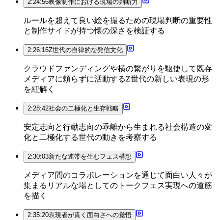
2:24:56
映像制作における現場の判断力
ルールを超えて良い絵を撮るための現場判断の重要性
と制作サイドが持つ懐の深さを検証する
2:26:16
Z世代の自律的な発信文化
クラウドファンディングや横の繋がりを駆使して既存
メディアに頼らずに活動するZ世代の新しい表現の形
を紐解く
2:28:42
社会の二極化と生存戦略
安定志向と行動志向の乖離から生まれる社会構造の変
化と二極化する世代の動きを考察する
2:30:03
新たな連帯を生むフェス構想
メディア間のコラボレーションを通じて面白い人々が
集まるリアルな場としてのトークフェス実現への道筋
を描く
2:35:20
表現者が貫く面白さへの覚悟