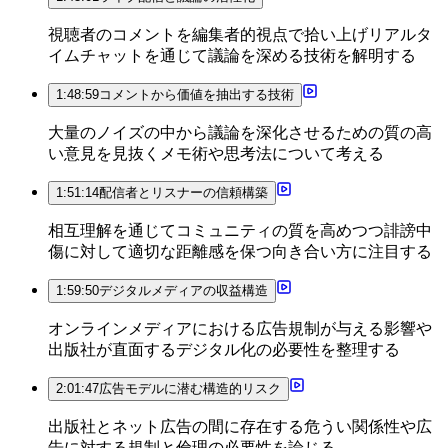
視聴者のコメントを編集者的視点で拾い上げリアルタ
イムチャットを通じて議論を深める技術を解明する
1:48:59
コメントから価値を抽出する技術
大量のノイズの中から議論を深化させるための質の高
い意見を見抜くメモ術や思考法について考える
1:51:14
配信者とリスナーの信頼構築
相互理解を通じてコミュニティの質を高めつつ誹謗中
傷に対して適切な距離感を保つ向き合い方に注目する
1:59:50
デジタルメディアの収益構造
オンラインメディアにおける広告規制が与える影響や
出版社が直面するデジタル化の必要性を整理する
2:01:47
広告モデルに潜む構造的リスク
出版社とネット広告の間に存在する危うい関係性や広
告に対する規制と倫理の必要性を論じる