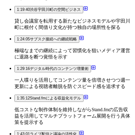
1:19:40
渋谷宇田川町の空間ビジネス
貸し会議室を転用する新たなビジネスモデルや宇田川
町に根付く間借り文化が持つ独自の場所性を探る
1:24:05
サブスク接続への継続戦略
極端なまでの継続によって習慣化を狙いメディア運営
に退路を断つ覚悟を示す
1:29:16
デジタル時代のコンテンツ増量術
一人喋りを活用してコンテンツ量を倍増させつつ週一
更新による視聴者離脱を防ぐスピード感を追求する
1:35:12
Stand.fmによる収益化モデル
低コストな制作体制を維持しながらStand.fmの広告収
益を活用してマルチプラットフォーム展開を行う具体
策を提示する
1:43:01
ライブ配信と議論の活性化