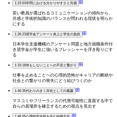
1:23:03
学問における分かりやすさと共感
若い教員が選ばれるコミュニケーションの傾向から、
共感と学術的知識のバランスが問われる現状を明らか
にする
1:26:23
奨学金アンケート炎上と学生の負担
日本学生支援機構のアンケート問題と地方就職条件付
き奨学金が学生に強いるプレッシャーを浮き彫りにす
る
1:33:18
何もしないことへの不安と繋がり
仕事を止めることへの心理的恐怖がキャリアの断絶や
社会との繋がりの喪失にどう結びつくのか
1:40:35
代わりのきく存在としての葛藤
マスコミやフリーランスの代替可能性に直面する中で
自らの居場所を確立するための視点を見出す
1:46:05
心理的安全性を生む組織文化