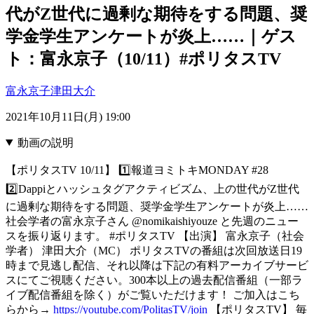
代がZ世代に過剰な期待をする問題、奨
学金学生アンケートが炎上……｜ゲス
ト：富永京子（10/11）#ポリタスTV
富永京子
津田大介
2021年10月11日(月) 19:00
動画の説明
【ポリタスTV 10/11】 1️⃣報道ヨミトキMONDAY #28
2️⃣Dappiとハッシュタグアクティビズム、上の世代がZ世代
に過剰な期待をする問題、奨学金学生アンケートが炎上……
社会学者の富永京子さん @nomikaishiyouze と先週のニュー
スを振り返ります。 #ポリタスTV 【出演】 富永京子（社会
学者） 津田大介（MC） ポリタスTVの番組は次回放送日19
時まで見逃し配信、それ以降は下記の有料アーカイブサービ
スにてご視聴ください。300本以上の過去配信番組（一部ラ
イブ配信番組を除く）がご覧いただけます！ ご加入はこち
らから→
https://youtube.com/PolitasTV/join
【ポリタスTV】 毎