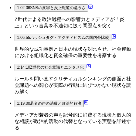
1:02:06
SNSの変容と炎上報道の危うさ
Z世代による政治過程への影響力とメディアが「炎
上」という言葉を不適切に扱う問題点を突く
1:06:55
ハッシュタグ・アクティビズムの国内外比較
世界的な成功事例と日本の現状を対比させ、社会運動
における組織化と資金確保の重要性を考察する
1:14:10
Z世代の社会意識とエンタメ化
ルールを問い直すクリティカルシンキングの側面と社
会課題への関心が実際の行動に結びつかない現状を読
み解く
1:19:00
若者の声の消費と政治的解決
メディアが若者の声を記号的に消費する現状と個人的
な相談が政治的活動の代替となっている実態を詳述す
る