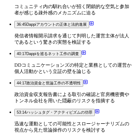
コミュニティ内の馴れ合いが招く閉鎖的な空気と参加
者が感じる疎外感のメカニズムに迫る
36:45
Dappiアカウントの正体と法的進展
発信者情報開示請求を通じて判明した運営主体が法人
であるという驚きの実態を検証する
40:17
Dappiを巡るネット工作の調査
DDコミュニケーションズの特定と業務としての運営か
個人活動かという立証の壁を論じる
44:17
政治資金と世論工作の不透明性
政治資金収支報告書による取引の確認と官房機密費や
トンネル会社を用いた隠蔽のリスクを指摘する
53:14
ハッシュタグ・アクティビズムの功罪
迅速な運動としての可能性とスロージャーナリズムの
視点から見た世論操作のリスクを検討する