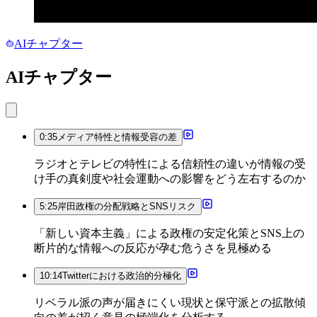
AIチャプター
AIチャプター
0:35
メディア特性と情報受容の差
ラジオとテレビの特性による信頼性の違いが情報の受
け手の真剣度や社会運動への影響をどう左右するのか
5:25
岸田政権の分配戦略とSNSリスク
「新しい資本主義」による政権の安定化策とSNS上の
断片的な情報への反応が孕む危うさを見極める
10:14
Twitterにおける政治的分極化
リベラル派の声が届きにくい現状と保守派との拡散傾