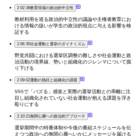
2:02:38
教育現場の政治的中立性
教材利用を巡る政治的中立性の議論や主権者教育にお
ける情報の扱いが学生の政治的視点に与える影響を検
証する
2:06:35
社会運動と選挙のダイナミズム
野党共闘における選挙区調整の難しさや社会運動と政
治活動の境界線、勢いと組織化のジレンマについて掘
り下げる
2:09:02
運動の熱狂と組織化の課題
SNSで「バズる」感覚と実際の選挙活動との乖離に注
目し組織化されていない社会運動が抱える課題を浮き
彫りにする
2:10:21
無関心層への政治的アプローチ
選挙期間中の特番体制や今後の番組スケジュールを伝
えつつ政治への無関心層へいかにメッセージを届ける