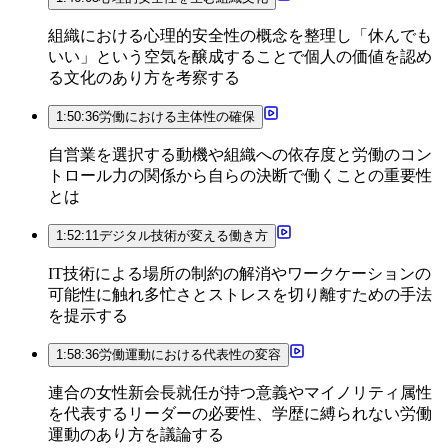
組織における心理的安全性の概念を整理し「休んでも
いい」という空気を醸成することで個人の価値を認め
る文化のあり方を考察する
1:50:36
労働における主体性の確保
自営業を選択する動機や組織への依存度と労働のコン
トロール力の関係から自らの決断で働くことの重要性
とは
1:52:11
デジタル技術が変える働き方
IT技術による場所の制約の解消やワークケーションの
可能性に触れ多忙さとストレスを切り離すための手法
を提示する
1:58:36
労働運動における代表性の変容
連合の女性新会長就任が持つ意義やマイノリティ属性
を代表するリーダーの必要性、学歴に縛られない労働
運動のあり方を議論する