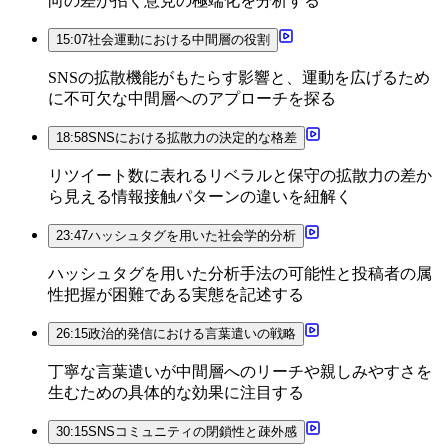
向の差が招く意見の極端化を分析する
15:07
社会運動における中間層の役割
SNSの拡散機能がもたらす影響と、運動を広げるため
に不可欠な中間層へのアプローチを探る
18:58
SNSにおける拡散力の決定的な格差
リツイート数に表れるリベラルと保守の拡散力の差か
ら見える情報接触パターンの違いを紐解く
23:47
ハッシュタグを用いた社会学的分析
ハッシュタグを用いた分析手法の可能性と投稿者の属
性把握が困難である実態を記述する
26:15
政治的発信における言葉遣いの戦略
丁寧な言葉遣いが中間層へのリーチや親しみやすさを
生むための具体的な効果に注目する
30:15
SNSコミュニティの閉鎖性と疎外感