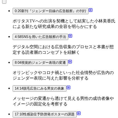
0:20
新刊『ジェンダー目線の広告観察』の刊行
ポリタスTVへの出演を契機として結実した小林美香氏
による新たな研究成果の全容を明らかにする
4:58
SNSを用いた広告観察の手法
デジタル空間における広告収集のプロセスと本書が想
定する読者層のコンセプトを紐解く
8:04
視覚的ジェンダー表現の変遷
オリンピックやコロナ禍といった社会情勢が広告内の
ジェンダー表現に与えた影響を分析する
14:14
脱毛広告にみる男女の表象
メッセージの変遷から透けて見える男性の成功者像や
イメージの固定化を考察する
17:10
性感染症予防啓発ポスターの課題