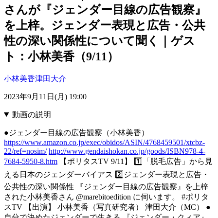
さんが『ジェンダー目線の広告観察』
を上梓。ジェンダー表現と広告・公共
性の深い関係性について聞く｜ゲス
ト：小林美香（9/11）
小林美香
津田大介
2023年9月11日(月) 19:00
動画の説明
●ジェンダー目線の広告観察（小林美香）
https://www.amazon.co.jp/exec/obidos/ASIN/4768459501/xtcbz-
22/ref=nosim/
http://www.gendaishokan.co.jp/goods/ISBN978-4-
7684-5950-8.htm
【ポリタスTV 9/11】 1️⃣「脱毛広告」から見
える日本のジェンダーバイアス 2️⃣ジェンダー表現と広告・
公共性の深い関係性 『ジェンダー目線の広告観察』を上梓
された小林美香さん @marebitoedition に伺います。 #ポリタ
スTV 【出演】 小林美香（写真研究者） 津田大介（MC） ●
自分で決めたジェンダーで生きる 『ジェンダー・クィア』