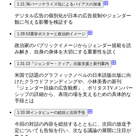
1:21:36
パーソナライズ化によるバイアスの加速
デジタル広告の個別化が日本の広告規制やジェンダー
観に与える影響を検証する
1:28:53
選挙ポスターと政治的イメージ
政治家のパブリックイメージからジェンダー規範を読
み解き、自身の身体を大切にする重要性を説く
1:31:13
『ジェンダー・クィア』出版支援と新刊案内
米国で話題のグラフィックノベルの日本語版出版に向
けたクラウドファンディングや、小林美香の新刊
『ジェンダー目線の広告観察』、ポリタスTVメンバー
シップの詳細から、表現の場を支えるための具体的な
手段とは
1:33:30
インタビューの総括と次回予告
今回の対話の内容を総括するとともに、次回の放送予
定についても告知を行い、次なる議論の展開に注目が