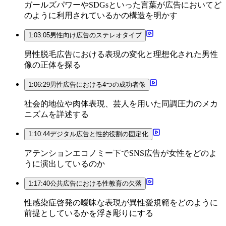
ガールズパワーやSDGsといった言葉が広告においてど
のように利用されているかの構造を明かす
1:03:05
男性向け広告のステレオタイプ
男性脱毛広告における表現の変化と理想化された男性
像の正体を探る
1:06:29
男性広告における4つの成功者像
社会的地位や肉体表現、芸人を用いた同調圧力のメカ
ニズムを詳述する
1:10:44
デジタル広告と性的役割の固定化
アテンションエコノミー下でSNS広告が女性をどのよ
うに演出しているのか
1:17:40
公共広告における性教育の欠落
性感染症啓発の曖昧な表現が異性愛規範をどのように
前提としているかを浮き彫りにする