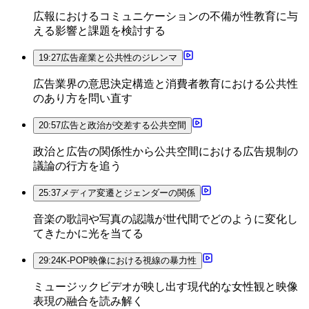
広報におけるコミュニケーションの不備が性教育に与
える影響と課題を検討する
19:27
広告産業と公共性のジレンマ
広告業界の意思決定構造と消費者教育における公共性
のあり方を問い直す
20:57
広告と政治が交差する公共空間
政治と広告の関係性から公共空間における広告規制の
議論の行方を追う
25:37
メディア変遷とジェンダーの関係
音楽の歌詞や写真の認識が世代間でどのように変化し
てきたかに光を当てる
29:24
K-POP映像における視線の暴力性
ミュージックビデオが映し出す現代的な女性観と映像
表現の融合を読み解く