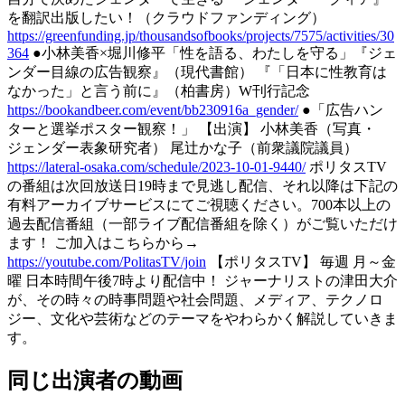
を翻訳出版したい！（クラウドファンディング）
https://greenfunding.jp/thousandsofbooks/projects/7575/activities/30
364
●小林美香×堀川修平「性を語る、わたしを守る」『ジェ
ンダー目線の広告観察』（現代書館） 『「日本に性教育は
なかった」と言う前に』（柏書房）W刊行記念
https://bookandbeer.com/event/bb230916a_gender/
●「広告ハン
ターと選挙ポスター観察！」 【出演】 小林美香（写真・
ジェンダー表象研究者） 尾辻かな子（前衆議院議員）
https://lateral-osaka.com/schedule/2023-10-01-9440/
ポリタスTV
の番組は次回放送日19時まで見逃し配信、それ以降は下記の
有料アーカイブサービスにてご視聴ください。700本以上の
過去配信番組（一部ライブ配信番組を除く）がご覧いただけ
ます！ ご加入はこちらから→
https://youtube.com/PolitasTV/join
【ポリタスTV】 毎週 月～金
曜 日本時間午後7時より配信中！ ジャーナリストの津田大介
が、その時々の時事問題や社会問題、メディア、テクノロ
ジー、文化や芸術などのテーマをやわらかく解説していきま
す。
同じ出演者の動画