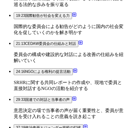
巡る法的な歩みを振り返る
19:23
国際勧告が社会を変える力
国際的な委員会による勧告がどのように国内の社会変
化を促していくのかを解き明かす
21:13
CEDAW委員会の仕組みと対話
委員会の構成や建設的な対話による改善の仕組みを紐
解いていく
24:16
NGOによる権利の提言活動
SRHRに関する共同レポートの作成や、現地で委員と
直接対話するNGOの活動を紹介する
29:33
国連での対話と当事者の声
意思決定の場で当事者の声が届く重要性と、委員が意
見を受け入れることの意義を説き起こす
37:19
政治参画とジェンダー規範の打破