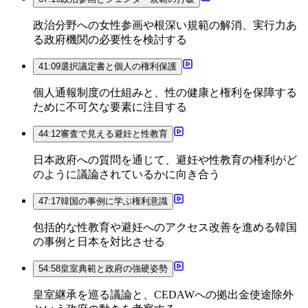
政治分野への女性参画や根深い規範の解消、実行力あ
る政府機関の必要性を検討する
41:09
選択議定書と個人の権利保護
個人通報制度の仕組みと、性の健康と権利を保障する
ために不可欠な要素に注目する
44:12
審査で見える避妊と性教育
日本政府への質問を通じて、避妊や性教育の権利がど
のように議論されているかに向き合う
47:17
韓国の事例に学ぶ権利意識
包括的な性教育や避妊へのアクセス改善を進める韓国
の事例と日本を対比させる
54:58
皇室典範と政府の強硬姿勢
皇室継承を巡る議論と、CEDAWへの拠出金使途除外