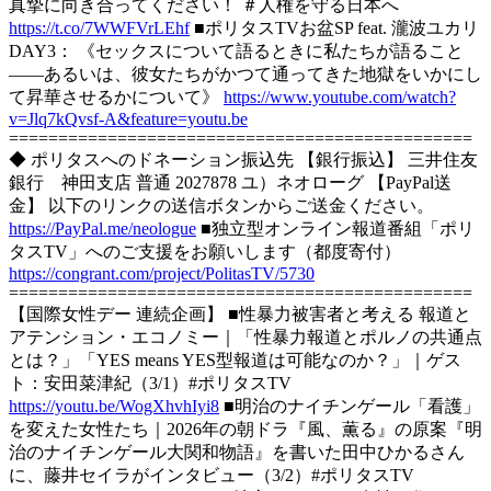
真摯に向き合ってください！ ＃人権を守る日本へ
https://t.co/7WWFVrLEhf
■ポリタスTVお盆SP feat. 瀧波ユカリ
DAY3： 《セックスについて語るときに私たちが語ること
――あるいは、彼女たちがかつて通ってきた地獄をいかにし
て昇華させるかについて》
https://www.youtube.com/watch?
v=Jlq7kQvsf-A&feature=youtu.be
===============================================
◆ ポリタスへのドネーション振込先 【銀行振込】 三井住友
銀行 神田支店 普通 2027878 ユ）ネオローグ 【PayPal送
金】 以下のリンクの送信ボタンからご送金ください。
https://PayPal.me/neologue
■独立型オンライン報道番組「ポリ
タスTV」へのご支援をお願いします（都度寄付）
https://congrant.com/project/PolitasTV/5730
===============================================
【国際女性デー 連続企画】 ■性暴力被害者と考える 報道と
アテンション・エコノミー｜「性暴力報道とポルノの共通点
とは？」「YES means YES型報道は可能なのか？」｜ゲス
ト：安田菜津紀（3/1）#ポリタスTV
https://youtu.be/WogXhvhIyi8
■明治のナイチンゲール「看護」
を変えた女性たち｜2026年の朝ドラ『風、薫る』の原案『明
治のナイチンゲール大関和物語』を書いた田中ひかるさん
に、藤井セイラがインタビュー（3/2）#ポリタスTV