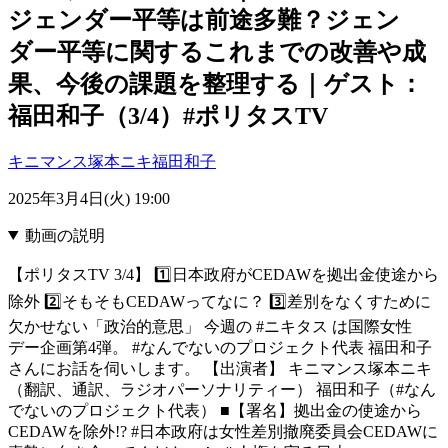
ジェンダー平等は前途多難？ジェン
ダー平等に関するこれまでの改善や成
果、今後の課題を整理する｜ゲスト：
福田和子（3/4）#ポリタスTV
キニマンス塚本ニキ
福田和子
2025年3月4日(火) 19:00
動画の説明
【ポリタスTV 3/4】 1️⃣日本政府がCEDAWを拠出金使途から
除外 2️⃣そもそもCEDAWってなに？ 3️⃣差別をなくすために
欠かせない「政治的意思」 今週の #ニキタス は国際女性
デー企画第4弾。 #なんでないのプロジェクト代表 福田和子
さんにお話を伺いします。 【出演者】 キニマンス塚本ニキ
（翻訳、通訳、ラジオパーソナリティー） 福田和子（#なん
でないのプロジェクト代表） ■【署名】拠出金の使途から
CEDAWを除外!? #日本政府は女性差別撤廃委員会CEDAWに