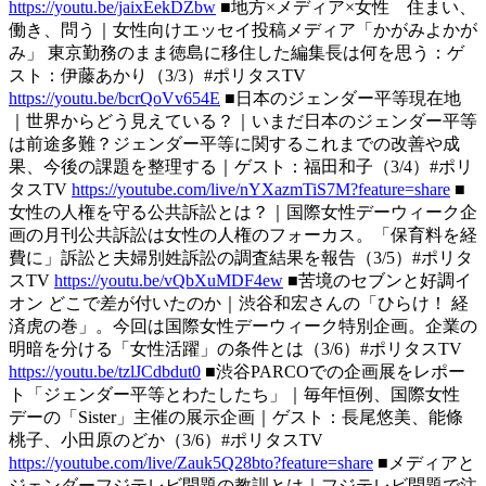
https://youtu.be/jaixEekDZbw
■地方×メディア×女性 住まい、
働き、問う｜女性向けエッセイ投稿メディア「かがみよかが
み」 東京勤務のまま徳島に移住した編集長は何を思う：ゲ
スト：伊藤あかり（3/3）#ポリタスTV
https://youtu.be/bcrQoVv654E
■日本のジェンダー平等現在地
｜世界からどう見えている？｜いまだ日本のジェンダー平等
は前途多難？ジェンダー平等に関するこれまでの改善や成
果、今後の課題を整理する｜ゲスト：福田和子（3/4）#ポリ
タスTV
https://youtube.com/live/nYXazmTiS7M?feature=share
■
女性の人権を守る公共訴訟とは？｜国際女性デーウィーク企
画の月刊公共訴訟は女性の人権のフォーカス。「保育料を経
費に」訴訟と夫婦別姓訴訟の調査結果を報告（3/5）#ポリタ
スTV
https://youtu.be/vQbXuMDF4ew
■苦境のセブンと好調イ
オン どこで差が付いたのか｜渋谷和宏さんの「ひらけ！ 経
済虎の巻」。今回は国際女性デーウィーク特別企画。企業の
明暗を分ける「女性活躍」の条件とは（3/6）#ポリタスTV
https://youtu.be/tzlJCdbdut0
■渋谷PARCOでの企画展をレポー
ト「ジェンダー平等とわたしたち」｜毎年恒例、国際女性
デーの「Sister」主催の展示企画｜ゲスト：長尾悠美、能條
桃子、小田原のどか（3/6）#ポリタスTV
https://youtube.com/live/Zauk5Q28bto?feature=share
■メディアと
ジェンダーフジテレビ問題の教訓とは｜フジテレビ問題で注