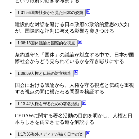
という政府の動きを考察する
1:01:56
国際社会から見た日本の姿勢
建設的な対話を避ける日本政府の政治的意思の欠如
が、国際的な評判に与える影響を突きつける
1:08:13
国体議論と国際的な視点
条約遵守と「国体」の議論が対立する中で、日本が国
際社会からどう見られているかを浮き彫りにする
1:09:59
人権と伝統の対立構造
国会における議論から、人権を守る視点と伝統を重視
する視点の間に横たわる問題を検証する
1:13:42
人権を守るための署名活動
CEDAWに関する署名活動の目的を明かし、人権と日
本らしさを両立させる道を解説する
1:17:36
海外メディアが描く日本の姿