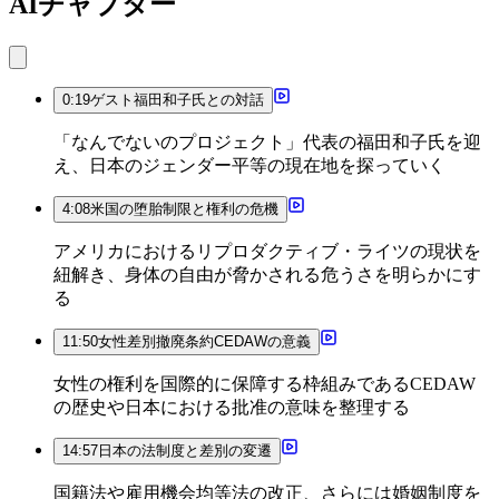
AIチャプター
0:19
ゲスト福田和子氏との対話
「なんでないのプロジェクト」代表の福田和子氏を迎
え、日本のジェンダー平等の現在地を探っていく
4:08
米国の堕胎制限と権利の危機
アメリカにおけるリプロダクティブ・ライツの現状を
紐解き、身体の自由が脅かされる危うさを明らかにす
る
11:50
女性差別撤廃条約CEDAWの意義
女性の権利を国際的に保障する枠組みであるCEDAW
の歴史や日本における批准の意味を整理する
14:57
日本の法制度と差別の変遷
国籍法や雇用機会均等法の改正、さらには婚姻制度を