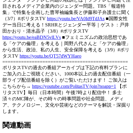
目されるメディア企業内のジェンダー問題。TBS「報道特
集」で特集を企画した曺琴袖編集長と伊藤和子弁護士に聞く
（3/7）#ポリタスTV
https://youtu.be/VA0Id9TdJAs
■国際女性
デー当日に考える！SRHRとジェンダー平等｜ゲスト：戸井
田かおり・清水晶子（3/8）#ポリタスTV
https://youtu.be/eaBDN5vlLVs
■フェミニズムの政治思想であ
る「ケアの倫理」を考える｜岡野八代さんと「ケアの倫理」
から生活、政治、私の人生、安全保障を考える（3/9）#ポリ
タスTV
https://youtu.be/QT57dWYHaeo
===============================================
ポリタスTVの過去の番組アーカイブは下記の有料プランに
ご加入の上ご視聴ください。1000本以上の過去配信番組（一
部ライブ配信番組を除く）がご覧いただけます！ ご加入は
こちらから→
https://youtube.com/PolitasTV/join?noapp=1
【ポ
リタスTV】毎日（日本時間）午後7時より配信中！ 多士
済々のMC陣が、その時々の時事問題や社会問題、メディ
ア、テクノロジー、文化や芸術などのテーマを解説・深掘り
します。
関連動画