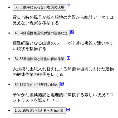
36:53
数字に表れない復興の現場
震災当時の風景が残る現地の光景から統計データでは
見えない現実を考察する
43:24
帰還困難区域付近の複雑な道
避難経路となる山道のルートが非常に複雑で迷いやす
い現状を指摘する
54:33
農地除染と建物の解体作業
大規模な土壌入れ替えによる除染や復興に向けた建物
の解体作業の様子を伝える
59:11
震災から15年目の対比
華やかな復興施設と地理的に隣接する厳しい状況のコ
ントラストを際立たせる
1:06:28
報道が伝えるべき光と影