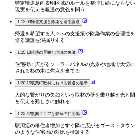
特定帰還意向表明区域のルールを整理し絵にならない
現実を伝える報道の意義を問う
1:12:03
帰還支援と除染を巡る論点
帰還を希望する人々への支援策や除染作業の合理性を
巡る議論を深掘りする
1:15:18
現地の景観と地域の象徴
住宅街に広がるソーラーパネルの光景や地域で大切に
される杉の木に焦点を当てる
1:20:16
双葉町取材における報道の姿勢
人的な繋がりの欠如という取材の壁を乗り越え光と闇
を伝える難しさに触れる
1:23:42
復興エリアと静寂の住宅地
駅周辺の移住者増加とすぐ隣に広がるゴーストタウン
のような住宅地の対比を検証する