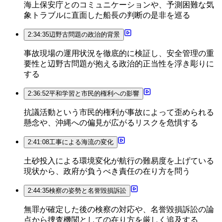
海上保安庁とのコミュニケーションや、予測困難な気
象トラブルに直面した船長の判断の是非を巡る
2:34:35
辺野古問題の政治的背景
事故現場の運用状況を徹底的に検証し、安全管理の重
要性と辺野古問題が抱える政治的正当性を浮き彫りに
する
2:36:52
平和学習と市民的権利への影響
抗議活動という市民的権利が事故によって歪められる
懸念や、沖縄への偏見が広がるリスクを危惧する
2:41:08
工事による海流の変化
土砂投入による環境変化が航行の難易度を上げている
現状から、政府が負うべき責任の在り方を問う
2:44:35
検察の姿勢と名誉毀損訴訟
無罪が確定した後の検察の対応や、名誉毀損訴訟の論
点から捜査機関としての在り方を厳しく追及する