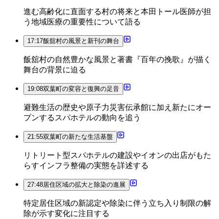
進む高齢化に直面する村の将来と本田トール医師が担
う地域医療の重要性について語る
17:17
飯舘村の風景と新刊の舞台
飯舘村の自然豊かな風景と著書『百年の挽歌』が描く
舞台の背景に迫る
19:08
双葉町の変容と復興の足音
避難生活の歴史や原子力災害伝承館に加え新たにオー
プンするスパホテルの動向を追う
21:55
双葉町の新たな生活基盤
リトリート型スパホテルの建設やイオンの出店がもた
らすインフラ整備の実態を詳述する
27:48
居住区域の拡大と除染の進展
特定居住区域の新認定や除染に伴う立ち入り制限の解
除が示す変化に注目する