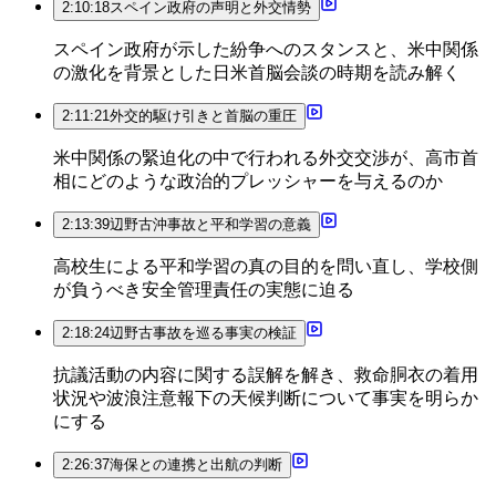
2:10:18
スペイン政府の声明と外交情勢
スペイン政府が示した紛争へのスタンスと、米中関係
の激化を背景とした日米首脳会談の時期を読み解く
2:11:21
外交的駆け引きと首脳の重圧
米中関係の緊迫化の中で行われる外交交渉が、高市首
相にどのような政治的プレッシャーを与えるのか
2:13:39
辺野古沖事故と平和学習の意義
高校生による平和学習の真の目的を問い直し、学校側
が負うべき安全管理責任の実態に迫る
2:18:24
辺野古事故を巡る事実の検証
抗議活動の内容に関する誤解を解き、救命胴衣の着用
状況や波浪注意報下の天候判断について事実を明らか
にする
2:26:37
海保との連携と出航の判断