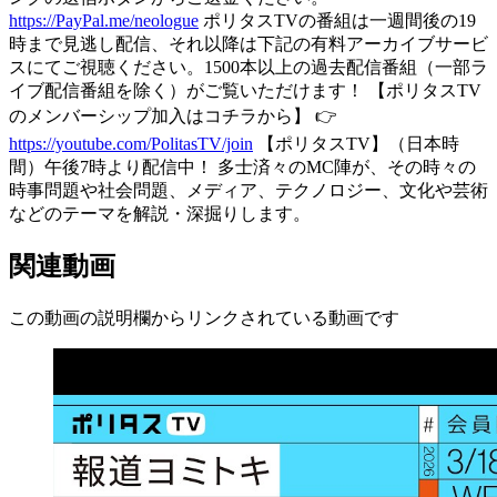
https://PayPal.me/neologue
ポリタスTVの番組は一週間後の19
時まで見逃し配信、それ以降は下記の有料アーカイブサービ
スにてご視聴ください。1500本以上の過去配信番組（一部ラ
イブ配信番組を除く）がご覧いただけます！ 【ポリタスTV
のメンバーシップ加入はコチラから】 👉
https://youtube.com/PolitasTV/join
【ポリタスTV】（日本時
間）午後7時より配信中！ 多士済々のMC陣が、その時々の
時事問題や社会問題、メディア、テクノロジー、文化や芸術
などのテーマを解説・深掘りします。
関連動画
この動画の説明欄からリンクされている動画です