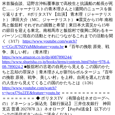
米首脳会談、辺野古沖転覆事故で高校生と抗議船の船長が死
亡…… ジャーナリストの青木理さんと1週間のニュースを振
り返ります。 #ポリタスTV 【出演】 青木理（ジャーナリス
ト） 津田大介（MC、ジャーナリスト） ■震災から15年 南相
馬と飯舘村 それぞれの困難と希望｜東日本大震災から15年
の節目を迎える東北。南相馬市と飯舘村で復興に関わるキー
パーソンに現在の活動とそれにつながるこれまでの活動を聞
く（3/17）
https://www.youtube.com/watch?
v=CGcJI7NDVaM&feature=youtu.be
■『百年の挽歌 原発、戦
争、美しい村』（青木理）
https://www.amazon.co.jp/dp/4087890244/
https://www.shueisha.co.jp/books/items/contents.html?isbn=978-4-
08-789024-2
■飯舘村の古老の自死から見える この国のかた
ちと忘却の罪深さ｜青木理さんが新刊ルポルタージュ『百年
の挽歌 原発、戦争、美しい村』を上梓。自死を選んだ古老
の人生から見えてくるこの国のかたちとは（1/26）
https://www.youtube.com/watch?
v=jwcgJ7Su2ZE&feature=youtu.be
＝＝＝＝＝＝＝＝＝＝＝＝
＝＝＝＝＝＝＝＝ ◆ ポリタスTV （有限会社ネオローグへ
の）ドネーション振込先 【銀行振込】 三井住友銀行 神田
支店 普通 2027878 ユ）ネオローグ 【PayPal送金】 以下のリ
ンクの送信ボタンからご送金ください。