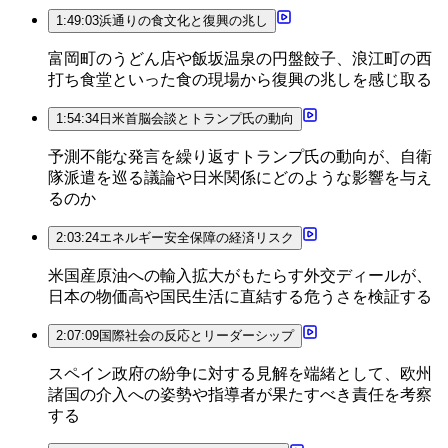
1:49:03
浜通りの食文化と復興の兆し
富岡町のうどん店や飯坂温泉の円盤餃子、浪江町の西
打ち食堂といった食の現場から復興の兆しを感じ取る
1:54:34
日米首脳会談とトランプ氏の動向
予測不能な発言を繰り返すトランプ氏の動向が、自衛
隊派遣を巡る議論や日米関係にどのような影響を与え
るのか
2:03:24
エネルギー安全保障の経済リスク
米国産原油への輸入拡大がもたらす外交ディールが、
日本の物価高や国民生活に直結する危うさを検証する
2:07:09
国際社会の反応とリーダーシップ
スペイン政府の紛争に対する見解を端緒として、欧州
諸国の介入への姿勢や指導者が果たすべき責任を考察
する