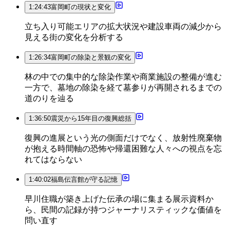
1:24:43
富岡町の現状と変化
立ち入り可能エリアの拡大状況や建設車両の減少から
見える街の変化を分析する
1:26:34
富岡町の除染と景観の変化
林の中での集中的な除染作業や商業施設の整備が進む
一方で、墓地の除染を経て墓参りが再開されるまでの
道のりを辿る
1:36:50
震災から15年目の復興総括
復興の進展という光の側面だけでなく、放射性廃棄物
が抱える時間軸の恐怖や帰還困難な人々への視点を忘
れてはならない
1:40:02
福島伝言館が守る記憶
早川住職が築き上げた伝承の場に集まる展示資料か
ら、民間の記録が持つジャーナリスティックな価値を
問い直す