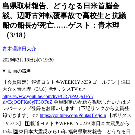
島県取材報告、どうなる日米首脳会
談、辺野古沖転覆事故で高校生と抗議
船の船長が死亡……ゲスト：青木理
（3/18）
青木理
津田大介
2026年3月18日(水) 19:30
動画の説明
【会員限定】報道ヨミトキWEEKLY ♯239 ゴールデン｜津田
大介ｘ青木理（3/18）#ポリタスTV 👉️
https://www.youtube.com/live/CR7jPAQaTeY?
si=EqQQFKa8ylT3QFuZ
会員限定の配信を視聴したい方はメ
ンバーシップ登録をお願いします （下記リンクから会員登
録できます） 👉
https://youtube.com/PolitasTV/join
【ポリタス
TV 3/18】 1️⃣報道ヨミトキWEEKLY #239 東日本大震災から
15年 2️⃣東日本大震災から15年 福島県取材報告、どうなる日