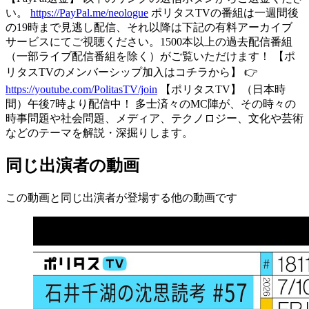
い。
https://PayPal.me/neologue
ポリタスTVの番組は一週間後
の19時まで見逃し配信、それ以降は下記の有料アーカイブ
サービスにてご視聴ください。1500本以上の過去配信番組
（一部ライブ配信番組を除く）がご覧いただけます！ 【ポ
リタスTVのメンバーシップ加入はコチラから】 👉
https://youtube.com/PolitasTV/join
【ポリタスTV】（日本時
間）午後7時より配信中！ 多士済々のMC陣が、その時々の
時事問題や社会問題、メディア、テクノロジー、文化や芸術
などのテーマを解説・深掘りします。
同じ出演者の動画
この動画と同じ出演者が登場する他の動画です