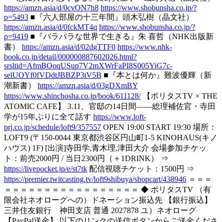
https://amzn.asia/d/0cvON7h8
https://www.shobunsha.co.jp/?
p=5493
■『六人部屋の十三年間』頭木弘樹（晶文社）
https://amzn.asia/d/0fckMT4q
https://www.shobunsha.co.jp/?
p=9419
■『バラバラな世界で生きる』朱 喜哲（NHK出版新
書）
https://amzn.asia/d/02dgTTF0
https://www.nhk-
book.co.jp/detail/000000887602026.html?
srsltid=AfmBOoqUSup7V2mXWrFaPI8S005YiG7c-
selUOYf0fVDdtJBBZP3tV5B
■『本とは何か』難波優輝（新
潮新書）
https://amzn.asia/d/03gDXmBY
https://www.shinchosha.co.jp/book/611128/
【ポリタスTV × THE
ATOMIC CAFE】 3.11、官邸の14日間――総理補佐官・寺田
学が15年ぶりに全て話す
https://www.loft-
prj.co.jp/schedule/loft9/357557
OPEN 19:00 START 19:30 場所：
LOFT9 (〒150-0044 東京都渋谷区円山町1-5 KINOHAUS(キノ
ハウス) 1F) [出演]寺田学,青木理,津田大介 会場参加チケッ
ト：前売2000円 / 当日2300円（＋1DRINK） ⇒
https://livepocket.jp/e/st7tk
配信視聴チケット：1500円 ⇒
https://premier.twitcasting.tv/loft9shibuya/shopcart/438946
＝＝＝
＝＝＝＝＝＝＝＝＝＝＝＝＝＝＝＝＝ ◆ ポリタスTV （有
限会社ネオローグへの）ドネーション振込先 【銀行振込】
三井住友銀行 神田支店 普通 2027878 ユ）ネオローグ
【PayPal送金】 以下のリンクの送信ボタンからご送金くださ