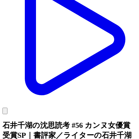
石井千湖の沈思読考 #56 カンヌ女優賞
受賞SP｜書評家／ライターの石井千湖