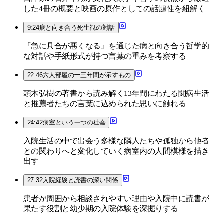
した4冊の概要と映画の原作としての話題性を紐解く
9:24
病と向き合う死生観の対話
『急に具合が悪くなる』を通じた病と向き合う哲学的
な対話や手紙形式が持つ言葉の重みを考察する
22:46
六人部屋の十三年間が示すもの
頭木弘樹の著書から読み解く13年間にわたる闘病生活
と推薦者たちの言葉に込められた思いに触れる
24:42
病室という一つの社会
入院生活の中で出会う多様な隣人たちや孤独から他者
との関わりへと変化していく病室内の人間模様を描き
出す
27:32
入院経験と読書の深い関係
患者が周囲から相談されやすい理由や入院中に読書が
果たす役割と幼少期の入院体験を深掘りする