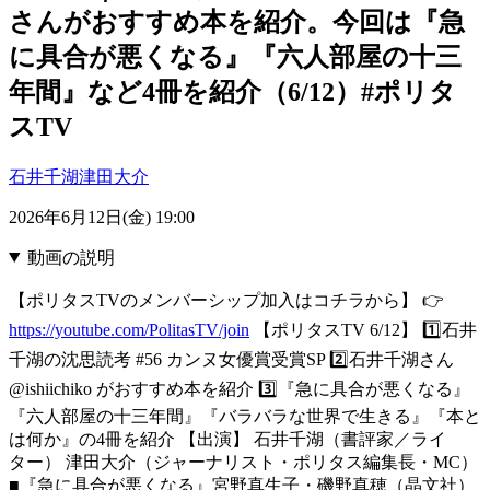
さんがおすすめ本を紹介。今回は『急
に具合が悪くなる』『六人部屋の十三
年間』など4冊を紹介（6/12）#ポリタ
スTV
石井千湖
津田大介
2026年6月12日(金) 19:00
動画の説明
【ポリタスTVのメンバーシップ加入はコチラから】 👉
https://youtube.com/PolitasTV/join
【ポリタスTV 6/12】 1️⃣石井
千湖の沈思読考 #56 カンヌ女優賞受賞SP 2️⃣石井千湖さん
@ishiichiko がおすすめ本を紹介 3️⃣『急に具合が悪くなる』
『六人部屋の十三年間』『バラバラな世界で生きる』『本と
は何か』の4冊を紹介 【出演】 石井千湖（書評家／ライ
ター） 津田大介（ジャーナリスト・ポリタス編集長・MC）
■『急に具合が悪くなる』宮野真生子・磯野真穂（晶文社）