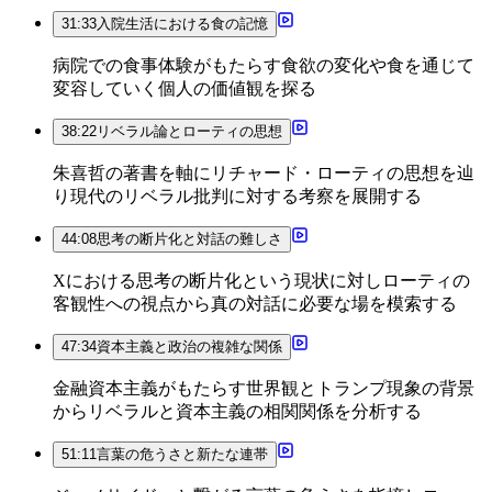
31:33
入院生活における食の記憶
病院での食事体験がもたらす食欲の変化や食を通じて
変容していく個人の価値観を探る
38:22
リベラル論とローティの思想
朱喜哲の著書を軸にリチャード・ローティの思想を辿
り現代のリベラル批判に対する考察を展開する
44:08
思考の断片化と対話の難しさ
Xにおける思考の断片化という現状に対しローティの
客観性への視点から真の対話に必要な場を模索する
47:34
資本主義と政治の複雑な関係
金融資本主義がもたらす世界観とトランプ現象の背景
からリベラルと資本主義の相関関係を分析する
51:11
言葉の危うさと新たな連帯