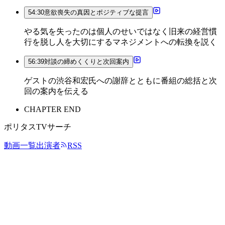
54:30
意欲喪失の真因とポジティブな提言
やる気を失ったのは個人のせいではなく旧来の経営慣
行を脱し人を大切にするマネジメントへの転換を説く
56:39
対談の締めくくりと次回案内
ゲストの渋谷和宏氏への謝辞とともに番組の総括と次
回の案内を伝える
CHAPTER END
ポリタスTVサーチ
動画一覧
出演者
RSS