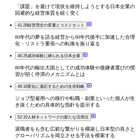
「課題」を避けて現状を維持しようとする日本企業の
回避的な経営体質を鋭く突く
41:28
経営理念の変遷とコストカット
80年代の夢を語る経営から90年代後半に加速した合理
化・リストラ重視への転換を振り返る
46:25
成功体験に縛られる日本企業
80年代の輸出大国としての成功体験や後継者選びの慣
習が招く停滞のメカニズムとは
49:18
変化に適応するための生存戦略
ジョブ型雇用への移行や転職・副業といった個人が生
き抜くための具体的な指針を提示する
52:10
人材ネットワークの新たな活用法
退職者をも含む広範な繋がりを構築し日本型の良さと
グローバリズムを両立させる手法を模索する