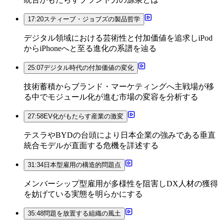
17:20
スティーブ・ジョブズの製品哲学
デジタル領域における芸術性と付加価値を追求しiPod
からiPhoneへと至る進化の系譜を辿る
25:07
デジタル時代の付加価値の変化
技術蓄積からブランド・マーケティングへ主戦場が移
る中でモジュール化が進む市場の変容を分析する
27:58
EV化がもたらす産業の激変
テスラやBYDの台頭により日本企業の強みである垂直
統合モデルが直面する危機を詳述する
31:34
日本型雇用の構造的問題点
メンバーシップ型雇用が多様性を阻害しDX人材の獲得
を妨げている実態を明らかにする
35:48
問題を放置する組織の風土