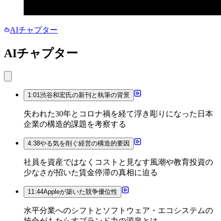
AIチャプター
AIチャプター
1:01
渋谷和宏氏の新刊と執筆の背景
失われた30年とコロナ禍を経て浮き彫りになった日本
企業の構造的課題を考察する
4:38
やる気を削ぐ経営の構造的要因
社員を資産ではなくコストと見なす風潮や教育投資の
少なさが招いた賃金停滞の真相に迫る
11:44
Appleが築いた競争優位性
水平分業へのシフトとソフトウェア・エコシステムの
統合がもたらすブランド力の源泉とは