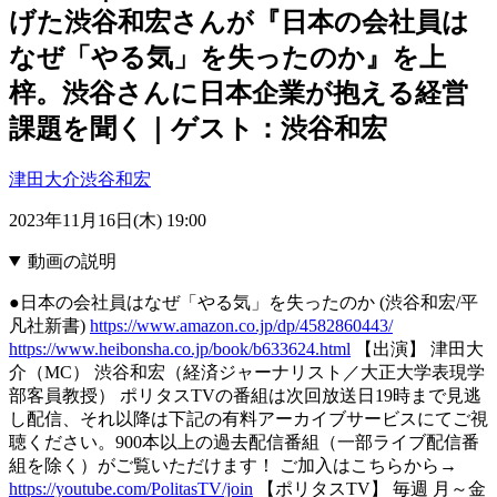
げた渋谷和宏さんが『日本の会社員は
なぜ「やる気」を失ったのか』を上
梓。渋谷さんに日本企業が抱える経営
課題を聞く｜ゲスト：渋谷和宏
津田大介
渋谷和宏
2023年11月16日(木) 19:00
動画の説明
●日本の会社員はなぜ「やる気」を失ったのか (渋谷和宏/平
凡社新書)
https://www.amazon.co.jp/dp/4582860443/
https://www.heibonsha.co.jp/book/b633624.html
【出演】 津田大
介（MC） 渋谷和宏（経済ジャーナリスト／大正大学表現学
部客員教授） ポリタスTVの番組は次回放送日19時まで見逃
し配信、それ以降は下記の有料アーカイブサービスにてご視
聴ください。900本以上の過去配信番組（一部ライブ配信番
組を除く）がご覧いただけます！ ご加入はこちらから→
https://youtube.com/PolitasTV/join
【ポリタスTV】 毎週 月～金