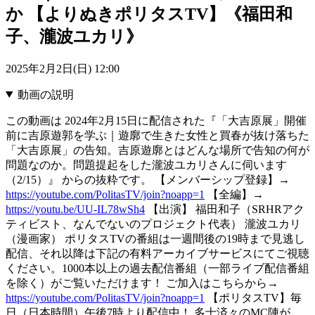
か 【よりぬきポリタスTV】《福田和
子、瀧波ユカリ》
2025年2月2日(日) 12:00
動画の説明
この動画は 2024年2月15日に配信された『「大吉原展」開催
前に吉原遊郭を学ぶ｜遊廓で生きた女性と買春が抜け落ちた
「大吉原展」の告知。吉原遊廓とはどんな場所で告知の何が
問題なのか。問題提起をした瀧波ユカリさんに伺います
（2/15）』 からの抜粋です。 【メンバーシップ登録】→
https://youtube.com/PolitasTV/join?noapp=1
【全編】→
https://youtu.be/UU-IL78wSh4
【出演】 福田和子（SRHRアク
ティビスト、なんでないのプロジェクト代表） 瀧波ユカリ
（漫画家） ポリタスTVの番組は一週間後の19時まで見逃し
配信、それ以降は下記の有料アーカイブサービスにてご視聴
ください。1000本以上の過去配信番組（一部ライブ配信番組
を除く）がご覧いただけます！ ご加入はこちらから→
https://youtube.com/PolitasTV/join?noapp=1
【ポリタスTV】毎
日（日本時間）午後7時より配信中！ 多士済々のMC陣が、