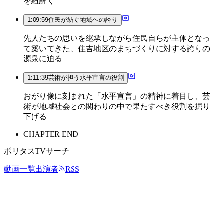
を紐解く
1:09:59
住民が紡ぐ地域への誇り
先人たちの思いを継承しながら住民自らが主体となっ
て築いてきた、住吉地区のまちづくりに対する誇りの
源泉に迫る
1:11:39
芸術が担う水平宣言の役割
おがり像に刻まれた「水平宣言」の精神に着目し、芸
術が地域社会との関わりの中で果たすべき役割を掘り
下げる
CHAPTER END
ポリタスTVサーチ
動画一覧
出演者
RSS