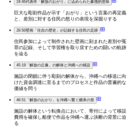
24:45
代表作「解放のおがり」に込められた象徴的意味
巨大な彫刻作品が示す「おがり」という言葉の再定義
と、差別に対する住民の怒りの表現を深掘りする
26:50
壁画「住吉の歴史」が記録する住民の足跡
住民参加によって制作された壁画に刻まれた差別や冤
罪の記録、そして学習権を取り戻すための闘いの軌跡
を辿る
45:19
「解放の丘像」の解体と沖縄への移設
施設の閉鎖に伴う彫刻の解体から、沖縄への移送に向
けた資金調達に至るまでのプロセスと作品の普遍的な
価値を問う
46:51
「解放のおがり」を沖縄へ繋ぐ継承の形
施設の解体という転換点において、寄付によって移設
費用を確保し船便で作品を沖縄へ運ぶ決断の背景に迫
る