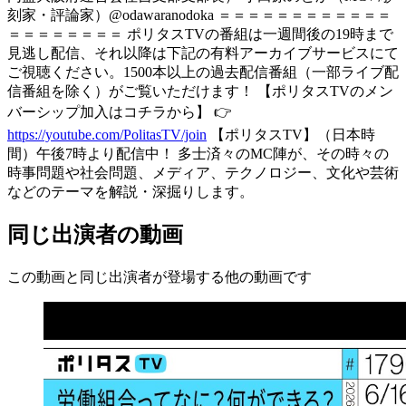
刻家・評論家）@odawaranodoka ＝＝＝＝＝＝＝＝＝＝＝＝
＝＝＝＝＝＝＝＝ ポリタスTVの番組は一週間後の19時まで
見逃し配信、それ以降は下記の有料アーカイブサービスにて
ご視聴ください。1500本以上の過去配信番組（一部ライブ配
信番組を除く）がご覧いただけます！ 【ポリタスTVのメン
バーシップ加入はコチラから】 👉
https://youtube.com/PolitasTV/join
【ポリタスTV】（日本時
間）午後7時より配信中！ 多士済々のMC陣が、その時々の
時事問題や社会問題、メディア、テクノロジー、文化や芸術
などのテーマを解説・深掘りします。
同じ出演者の動画
この動画と同じ出演者が登場する他の動画です