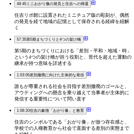
49:45
ミニおがり像の発見と住吉への帰還
住吉リポ館に設置されたミニチュア版の彫刻が、偶然
の発見を経て地域の記憶として保存される経緯を紐解
く
57:35
第5期まちづくりと4つの架け橋
第5期のまちづくりにおける「差別・平和・地域・時」
という4つの架け橋が担う役割と、世代を超えた運動の
継承が持つ意味を詳述する
1:03:05
差別撤廃に向けた主体的な発信
誰もが尊重される社会を目指す差別撤廃のゴールと、
アウティングへの懸念を乗り越えて当事者が主体的に
発信する重要性について問い直す
1:08:20
住吉の象徴「おがり像」と教育
住吉のシンボルである「おがり像」が放つ存在感と、
学校での人権教育から社会で直面する差別の実態まで