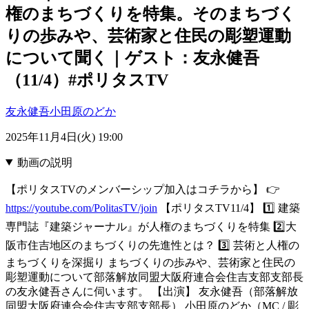
権のまちづくりを特集。そのまちづく
りの歩みや、芸術家と住民の彫塑運動
について聞く｜ゲスト：友永健吾
（11/4）#ポリタスTV
友永健吾
小田原のどか
2025年11月4日(火) 19:00
動画の説明
【ポリタスTVのメンバーシップ加入はコチラから】 👉
https://youtube.com/PolitasTV/join
【ポリタスTV11/4】 1️⃣ 建築
専門誌『建築ジャーナル』が人権のまちづくりを特集 2️⃣大
阪市住吉地区のまちづくりの先進性とは？ 3️⃣ 芸術と人権の
まちづくりを深掘り まちづくりの歩みや、芸術家と住民の
彫塑運動について部落解放同盟大阪府連合会住吉支部支部長
の友永健吾さんに伺います。 【出演】 友永健吾（部落解放
同盟大阪府連合会住吉支部支部長） 小田原のどか（MC / 彫