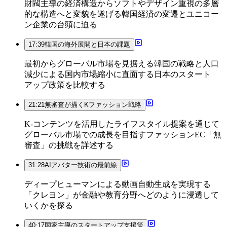
財閥主導の経済構造からソフトやデザイン重視の多層
的な構造へと変貌を遂げる韓国経済の変遷とユニコー
ン企業の台頭に迫る
17:39
韓国の海外展開と日本の課題
最初からグローバル市場を見据える韓国の戦略と人口
減少による国内市場縮小に直面する日本のスタート
アップ政策を比較する
21:21
無審査が描くKファッション戦略
K-コンテンツを活用したライフスタイル提案を通じて
グローバル市場での成長を目指すファッションEC「無
審査」の挑戦を詳述する
31:28
AIアバター技術の最前線
ディープヒューマンによる動画自動生成を実現する
「クレヨン」が金融や教育分野へどのように浸透して
いくかを探る
40:17
国家主導のスタートアップ支援策