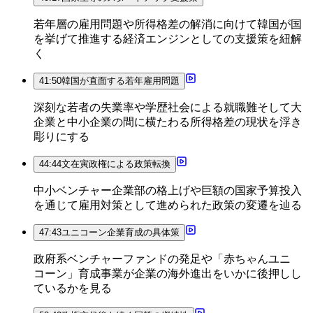
若年層の雇用問題や所得格差の解消に向けて韓国が国
を挙げて推進する経済エンジンとしての支援策を紐解
く
41:50
韓国が直面する若年雇用問題
深刻な若者の失業率や学歴社会による就職難そして大
企業と中小企業の間に横たわる所得格差の現状を浮き
彫りにする
44:44
文在寅政権による政策転換
中小ベンチャー企業部の格上げや巨額の国家予算投入
を通じて雇用対策として進められた政策の変遷を辿る
47:43
ユニコーン企業育成の具体策
政府系ベンチャーファンドの発足や「赤ちゃんユニ
コーン」育成事業が企業の海外進出をいかに後押しし
ているかを見る