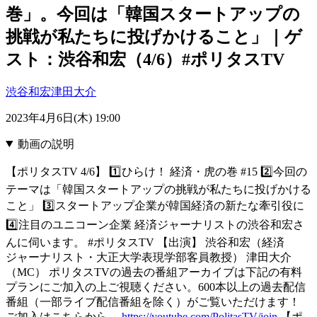
巻」。今回は「韓国スタートアップの
挑戦が私たちに投げかけること」｜ゲ
スト：渋谷和宏（4/6）#ポリタスTV
渋谷和宏
津田大介
2023年4月6日(木) 19:00
動画の説明
【ポリタスTV 4/6】 1️⃣ひらけ！ 経済・虎の巻 #15 2️⃣今回の
テーマは「韓国スタートアップの挑戦が私たちに投げかける
こと」 3️⃣スタートアップ企業が韓国経済の新たな牽引役に
4️⃣注目のユニコーン企業 経済ジャーナリストの渋谷和宏さ
んに伺います。 #ポリタスTV 【出演】 渋谷和宏（経済
ジャーナリスト・大正大学表現学部客員教授） 津田大介
（MC） ポリタスTVの過去の番組アーカイブは下記の有料
プランにご加入の上ご視聴ください。600本以上の過去配信
番組（一部ライブ配信番組を除く）がご覧いただけます！
ご加入はこちらから→
https://youtube.com/PolitasTV/join
【ポ