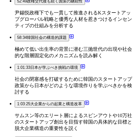
52:49
政権交代後も続く国策の継続性
尹錫悦政権下でも一貫して推進されるKスタートアッ
プグローバル戦略と優秀な人材を惹きつけるインセン
ティブの仕組みを分析する
58:34
韓国社会の構造的課題
極めて低い出生率の背景に潜む三抛世代の出現や社会
的な階層固定化のメカニズムを読み解く
1:01:33
日本が学ぶべき挑戦の環境
社会の閉塞感を打破するために韓国のスタートアップ
政策から日本がどのような環境作りを学ぶべきかを検
討する
1:03:25
大企業からの起業と構造改革
サムスン等のエリート層によるスピンアウトや10万社
のスタートアップ創出を目指す韓国の具体的な目標と
脱大企業構造の重要性を説く