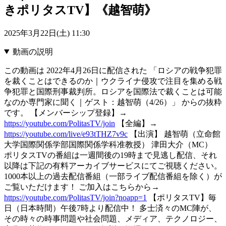
きポリタスTV】《越智萌》
2025年3月22日(土) 11:30
動画の説明
この動画は 2022年4月26日に配信された 「ロシアの戦争犯罪
を裁くことはできるのか｜ウクライナ侵攻で注目を集める戦
争犯罪と国際刑事裁判所。ロシアを国際法で裁くことは可能
なのか専門家に聞く｜ゲスト：越智萌（4/26）」 からの抜粋
です。 【メンバーシップ登録】→
https://youtube.com/PolitasTV/join
【全編】→
https://youtube.com/live/e93tTHZ7v9c
【出演】 越智萌（立命館
大学国際関係学部国際関係学科准教授） 津田大介（MC）
ポリタスTVの番組は一週間後の19時まで見逃し配信、それ
以降は下記の有料アーカイブサービスにてご視聴ください。
1000本以上の過去配信番組（一部ライブ配信番組を除く）が
ご覧いただけます！ ご加入はこちらから→
https://youtube.com/PolitasTV/join?noapp=1
【ポリタスTV】毎
日（日本時間）午後7時より配信中！ 多士済々のMC陣が、
その時々の時事問題や社会問題、メディア、テクノロジー、