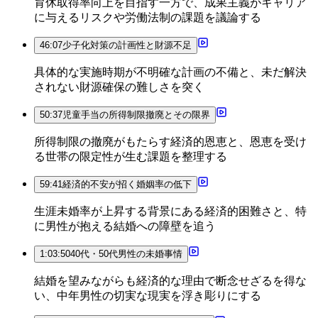
育休取得率向上を目指す一方で、成果主義がキャリア
に与えるリスクや労働法制の課題を議論する
46:07
少子化対策の計画性と財源不足
具体的な実施時期が不明確な計画の不備と、未だ解決
されない財源確保の難しさを突く
50:37
児童手当の所得制限撤廃とその限界
所得制限の撤廃がもたらす経済的恩恵と、恩恵を受け
る世帯の限定性が生む課題を整理する
59:41
経済的不安が招く婚姻率の低下
生涯未婚率が上昇する背景にある経済的困難さと、特
に男性が抱える結婚への障壁を追う
1:03:50
40代・50代男性の未婚事情
結婚を望みながらも経済的な理由で断念せざるを得な
い、中年男性の切実な現実を浮き彫りにする