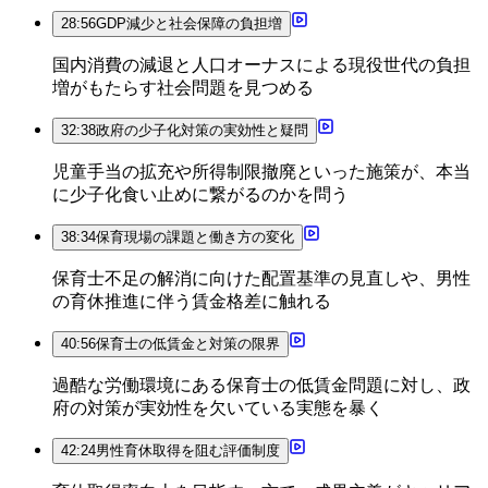
28:56
GDP減少と社会保障の負担増
国内消費の減退と人口オーナスによる現役世代の負担
増がもたらす社会問題を見つめる
32:38
政府の少子化対策の実効性と疑問
児童手当の拡充や所得制限撤廃といった施策が、本当
に少子化食い止めに繋がるのかを問う
38:34
保育現場の課題と働き方の変化
保育士不足の解消に向けた配置基準の見直しや、男性
の育休推進に伴う賃金格差に触れる
40:56
保育士の低賃金と対策の限界
過酷な労働環境にある保育士の低賃金問題に対し、政
府の対策が実効性を欠いている実態を暴く
42:24
男性育休取得を阻む評価制度