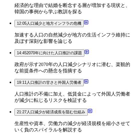
経済的な理由で結婚を断念する層が増加する現状と、
韓国の事例から学ぶ教訓を探る
12:05
人口減少と地方インフラの危機
加速する人口の自然減少が地方の生活インフラ維持に
及ぼす深刻な影響を論じる
14:45
2070年に向けた人口推計の課題
政府が示す2070年の人口減少シナリオに潜む、楽観的
な前提条件への懸念を指摘する
19:11
人口推計の甘さと外国人労働者
人口推計の不備に加え、低賃金によって外国人労働者
が減少に転じるリスクを検証する
21:27
人口減少が経済成長を阻む仕組み
生産性や資本、労働力の減少が経済規模を縮小させて
いく負のスパイラルを解説する