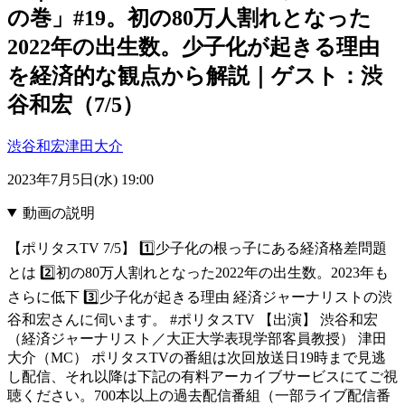
の巻」#19。初の80万人割れとなった
2022年の出生数。少子化が起きる理由
を経済的な観点から解説｜ゲスト：渋
谷和宏（7/5）
渋谷和宏
津田大介
2023年7月5日(水) 19:00
動画の説明
【ポリタスTV 7/5】 1️⃣少子化の根っ子にある経済格差問題
とは 2️⃣初の80万人割れとなった2022年の出生数。2023年も
さらに低下 3️⃣少子化が起きる理由 経済ジャーナリストの渋
谷和宏さんに伺います。 #ポリタスTV 【出演】 渋谷和宏
（経済ジャーナリスト／大正大学表現学部客員教授） 津田
大介（MC） ポリタスTVの番組は次回放送日19時まで見逃
し配信、それ以降は下記の有料アーカイブサービスにてご視
聴ください。700本以上の過去配信番組（一部ライブ配信番