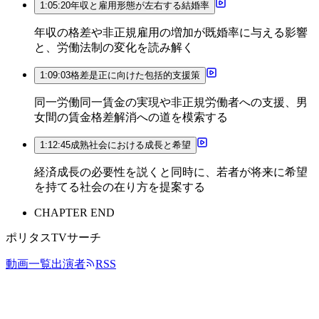
1:05:20
年収と雇用形態が左右する結婚率
年収の格差や非正規雇用の増加が既婚率に与える影響
と、労働法制の変化を読み解く
1:09:03
格差是正に向けた包括的支援策
同一労働同一賃金の実現や非正規労働者への支援、男
女間の賃金格差解消への道を模索する
1:12:45
成熟社会における成長と希望
経済成長の必要性を説くと同時に、若者が将来に希望
を持てる社会の在り方を提案する
CHAPTER END
ポリタスTVサーチ
動画一覧
出演者
RSS