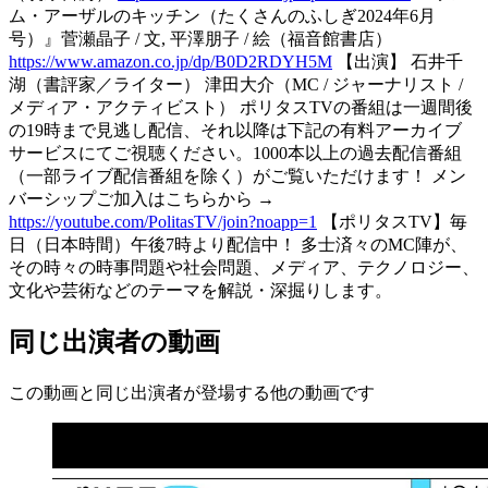
ム・アーザルのキッチン（たくさんのふしぎ2024年6月
号）』菅瀬晶子 / 文, 平澤朋子 / 絵（福音館書店）
https://www.amazon.co.jp/dp/B0D2RDYH5M
【出演】 石井千
湖（書評家／ライター） 津田大介（MC / ジャーナリスト /
メディア・アクティビスト） ポリタスTVの番組は一週間後
の19時まで見逃し配信、それ以降は下記の有料アーカイブ
サービスにてご視聴ください。1000本以上の過去配信番組
（一部ライブ配信番組を除く）がご覧いただけます！ メン
バーシップご加入はこちらから →
https://youtube.com/PolitasTV/join?noapp=1
【ポリタスTV】毎
日（日本時間）午後7時より配信中！ 多士済々のMC陣が、
その時々の時事問題や社会問題、メディア、テクノロジー、
文化や芸術などのテーマを解説・深掘りします。
同じ出演者の動画
この動画と同じ出演者が登場する他の動画です