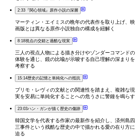
2:33
『関心領域』原作小説の深層
マーティン・エイミスの晩年の代表作を取り上げ、映
画版とは異なる原作小説独自の構成を紐解く
8:18
視点の交錯と過酷な現実
三人の視点人物による描き分けやゾンダーコマンドの
体験を通じ、鏡の比喩が示唆する自己理解の深まりを
考察する
15:14
歴史の記憶と単純化への抵抗
プリモ・レヴィの文献との関連性を踏まえ、複雑な現
実を安易に単純化することへの危うさに警鐘を鳴らす
23:03
ハン・ガンが描く歴史の傷跡
韓国文学を代表する作家の最新作を紹介し、済州島四
三事件という残酷な歴史の中で描かれる愛の在り方に
迫る