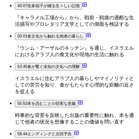
40:07
佐多稲子が綴る生々しい記憶
『キャラメル工場から』から、戦前・戦後の過酷な生
活描写やプロレタリア文学としての側面を検証する
50:01
食文化から触れる他者の暮らし
『ウンム・アーザルのキッチン』を通じ、イスラエル
におけるアラブ人の食文化や現地の生活に触れる
53:45
食が繋ぐ未知の文化への理解
イスラエルに住むアラブ人の暮らしやマイノリティと
しての苦労を知り、食がもたらす心理的な距離の近さ
を捉える
55:53
本を読むことの切実な意義
時事的な背景を反映した出版の重要性に触れ、本を通
じて他者の状況を想像することの価値を問い直す
58:44
エンディングと次回予告