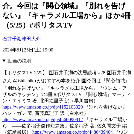
介。今回は『関心領域』『別れを告げ
ない』『キャラメル工場から』ほか4冊
（5/25）#ポリタスTV
石井千湖
津田大介
2024年5月25日(土) 19:00
動画の説明
【ポリタスTV 5/25】 1️⃣石井千湖の沈思読考 #28 2️⃣石井千湖
さん @ishiichiko がおすすめ本を紹介 3️⃣今回は『関心領域』
『別れを告げない』『キャラメル工場から』『ウンム・アー
ザルのキッチン』の4冊 #ポリタスTV 『関心領域』マーティ
ン・エイミス 著, 北田絵里子 訳（早川書房）
https://www.amazon.co.jp/dp/4152103329
『別れを告げない』
ハン・ガン 著, 斎藤真理子 訳（白水社）
https://www.amazon.co.jp/dp/4560090912
『キャラメル工場か
ら ――佐多稲子傑作短篇集』佐多稲子 著, 佐久間文子 編
（筑摩書房）
https://www.amazon.co.jp/dp/4480439404
『ウン