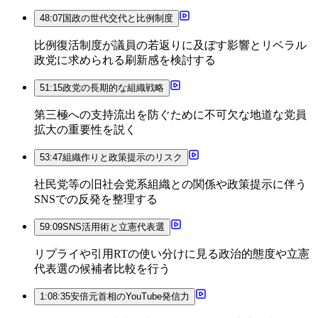
48:07
国政の世代交代と比例制度
比例復活制度が議員の若返りに及ぼす影響とリベラル
政党に求められる刷新感を検討する
51:15
政党の長期的な組織戦略
第三極への支持流出を防ぐために不可欠な地道な党員
拡大の重要性を説く
53:47
組織作りと政策提示のリスク
社民党等の旧社会党系組織との関係や政策提示に伴う
SNSでの反発を整理する
59:09
SNS活用術と立憲代表選
リプライや引用RTの使い分けに見る政治的態度や立憲
代表選の候補者比較を行う
1:08:35
安倍元首相のYouTube発信力