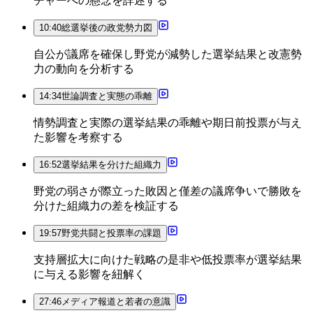
チャーへの懸念を詳述する
10:40
総選挙後の政党勢力図
自公が議席を確保し野党が減勢した選挙結果と改憲勢
力の動向を分析する
14:34
世論調査と実態の乖離
情勢調査と実際の選挙結果の乖離や期日前投票が与え
た影響を考察する
16:52
選挙結果を分けた組織力
野党の弱さが際立った敗因と僅差の議席争いで勝敗を
分けた組織力の差を検証する
19:57
野党共闘と投票率の課題
支持層拡大に向けた戦略の是非や低投票率が選挙結果
に与える影響を紐解く
27:46
メディア報道と若者の意識