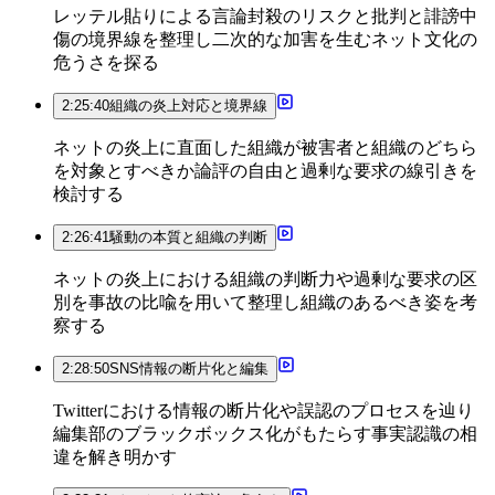
レッテル貼りによる言論封殺のリスクと批判と誹謗中
傷の境界線を整理し二次的な加害を生むネット文化の
危うさを探る
2:25:40
組織の炎上対応と境界線
ネットの炎上に直面した組織が被害者と組織のどちら
を対象とすべきか論評の自由と過剰な要求の線引きを
検討する
2:26:41
騒動の本質と組織の判断
ネットの炎上における組織の判断力や過剰な要求の区
別を事故の比喩を用いて整理し組織のあるべき姿を考
察する
2:28:50
SNS情報の断片化と編集
Twitterにおける情報の断片化や誤認のプロセスを辿り
編集部のブラックボックス化がもたらす事実認識の相
違を解き明かす