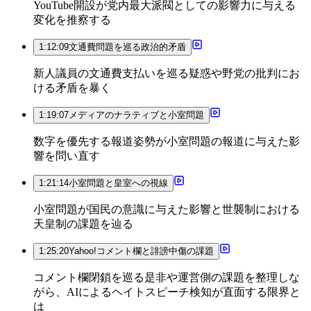
YouTube開設が党内最大派閥としての影響力に与える
変化を推察する
1:12:09
文通費問題を巡る政治的矛盾
新人議員の文通費支払いを巡る疑惑や野党の批判にお
ける矛盾を暴く
1:19:07
メディアのナラティブと小室問題
数字を優先する報道姿勢が小室問題の報道に与えた影
響を問い直す
1:21:14
小室問題と皇室への視線
小室問題が国民の意識に与えた影響と世襲制における
天皇制の課題を辿る
1:25:20
Yahoo!コメント欄と誹謗中傷の課題
コメント欄閉鎖を巡る是非や運営側の課題を整理しな
がら、AIによるヘイトスピーチ検知が直面する限界と
は