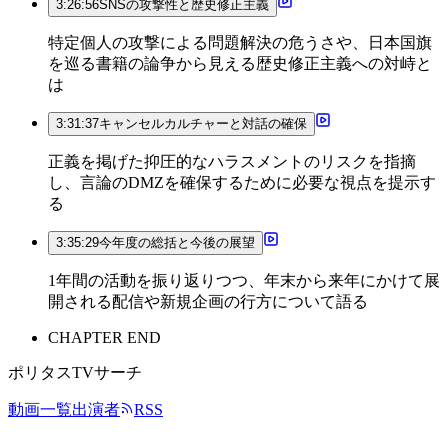
3:26:56
SNSの攻撃性と歴史修正主義
特定個人の攻撃による問題解決の危うさや、日本国旗
を巡る書籍の論争から見える歴史修正主義への対峙と
は
3:31:37
キャンセルカルチャーと対話の確保
正義を掲げた抑圧的なハラスメントのリスクを指摘
し、言論のDMZを確保するために必要な視点を提示す
る
3:35:29
今年度の総括と今後の展望
1年間の活動を振り返りつつ、年末から来年にかけて展
開される配信や新規企画の行方について語る
CHAPTER END
ポリタスTVサーチ
動画一覧
出演者
RSS