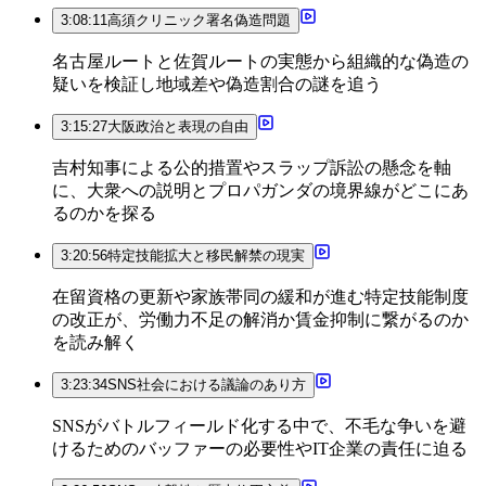
3:08:11
高須クリニック署名偽造問題
名古屋ルートと佐賀ルートの実態から組織的な偽造の
疑いを検証し地域差や偽造割合の謎を追う
3:15:27
大阪政治と表現の自由
吉村知事による公的措置やスラップ訴訟の懸念を軸
に、大衆への説明とプロパガンダの境界線がどこにあ
るのかを探る
3:20:56
特定技能拡大と移民解禁の現実
在留資格の更新や家族帯同の緩和が進む特定技能制度
の改正が、労働力不足の解消か賃金抑制に繋がるのか
を読み解く
3:23:34
SNS社会における議論のあり方
SNSがバトルフィールド化する中で、不毛な争いを避
けるためのバッファーの必要性やIT企業の責任に迫る