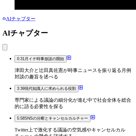
AIチャプター
AIチャプター
0:31
月イチ時事放談の開始
津田大介と辻田真佐憲が時事ニュースを振り返る月例
対談の趣旨を述べる
3:39
現代知識人に求められる役割
専門家による議論の細分化が進む中で社会全体を総合
的に語る必要性を探る
5:58
SNSの分断とキャンセルカルチャー
Twitter上で激化する議論の空気感やキャンセルカル