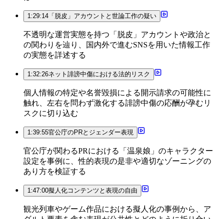
1:29:14
「脱皮」アカウントと世論工作の疑い
不透明な運営実態を持つ「脱皮」アカウントや政治と
の関わりを辿り、国内外で進むSNSを用いた情報工作
の実態を詳述する
1:32:26
ネット誹謗中傷における法的リスク
個人情報の特定や名誉毀損による開示請求の可能性に
触れ、左右を問わず激化する誹謗中傷の応酬が孕むリ
スクに切り込む
1:39:55
官公庁のPRとジェンダー表現
官公庁が関わるPRにおける「温泉娘」のキャラクター
設定を事例に、性的表現の是非や適切なゾーニングの
あり方を検証する
1:47:00
擬人化コンテンツと表現の自由
観光列車やゲーム作品における擬人化の事例から、ア