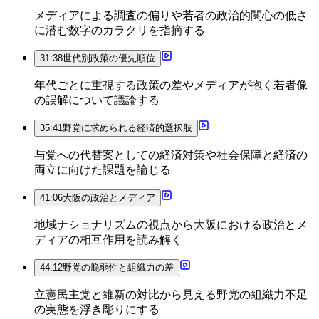
メディアによる調査の偏りや若者の政治的関心の低さ
に潜む数字のカラクリを指摘する
31:38
世代別政策の優先順位
年代ごとに重視する政策の差やメディアが抱く若者像
の誤解について議論する
35:41
野党に求められる経済的選択肢
与党への代替案としての経済対策や社会保障と経済の
両立に向けた課題を論じる
41:06
大阪の政治とメディア
地域ナショナリズムの視点から大阪における政治とメ
ディアの相互作用を読み解く
44:12
野党の脆弱性と組織力の差
立憲民主党と維新の対比から見える野党の組織力不足
の実態を浮き彫りにする