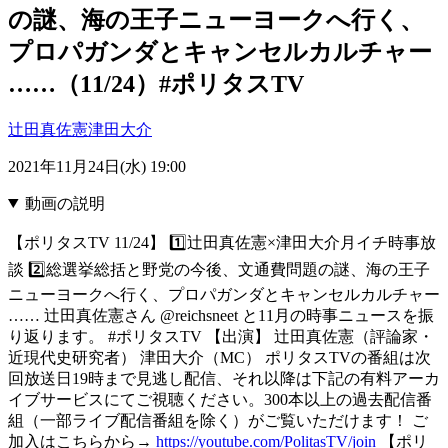
の謎、海の王子ニューヨークへ行く、
プロパガンダとキャンセルカルチャー
……（11/24）#ポリタスTV
辻田真佐憲
津田大介
2021年11月24日(水) 19:00
動画の説明
【ポリタスTV 11/24】 1️⃣辻田真佐憲×津田大介月イチ時事放
談 2️⃣総選挙総括と野党の今後、文通費問題の謎、海の王子
ニューヨークへ行く、プロパガンダとキャンセルカルチャー
…… 辻田真佐憲さん @reichsneet と11月の時事ニュースを振
り返ります。 #ポリタスTV 【出演】 辻田真佐憲（評論家・
近現代史研究者） 津田大介（MC） ポリタスTVの番組は次
回放送日19時まで見逃し配信、それ以降は下記の有料アーカ
イブサービスにてご視聴ください。300本以上の過去配信番
組（一部ライブ配信番組を除く）がご覧いただけます！ ご
加入はこちらから→
https://youtube.com/PolitasTV/join
【ポリ