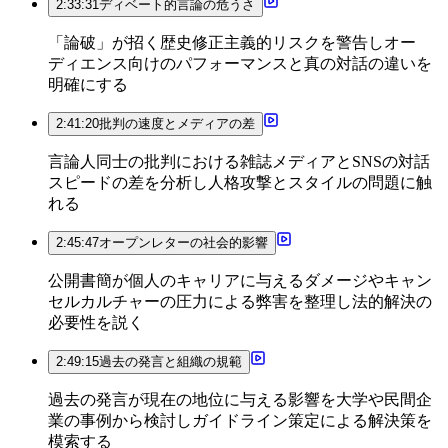
2:33:31
ディベート的言論の危うさ
「論破」が招く歴史修正主義的リスクを警告しオー
ディエンス向けのパフォーマンスと真の対話の違いを
明確にする
2:41:20
批判の速度とメディアの差
言論人同士の批判における雑誌メディアとSNSの対話
スピードの差を分析し人格攻撃とスタイルの問題に触
れる
2:45:47
オープンレターの社会的影響
公開書簡が個人のキャリアに与えるダメージやキャン
セルカルチャーの圧力による弊害を整理し法的解決の
必要性を説く
2:49:15
過去の発言と組織の規範
過去の発言が現在の地位に与える影響を大学や民間企
業の事例から検討しガイドライン策定による解決策を
模索する