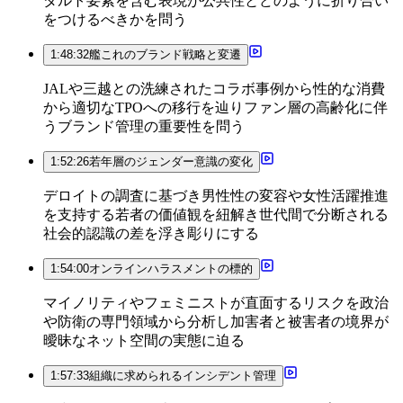
ダルト要素を含む表現が公共性とどのように折り合い
をつけるべきかを問う
1:48:32
艦これのブランド戦略と変遷
JALや三越との洗練されたコラボ事例から性的な消費
から適切なTPOへの移行を辿りファン層の高齢化に伴
うブランド管理の重要性を問う
1:52:26
若年層のジェンダー意識の変化
デロイトの調査に基づき男性性の変容や女性活躍推進
を支持する若者の価値観を紐解き世代間で分断される
社会的認識の差を浮き彫りにする
1:54:00
オンラインハラスメントの標的
マイノリティやフェミニストが直面するリスクを政治
や防衛の専門領域から分析し加害者と被害者の境界が
曖昧なネット空間の実態に迫る
1:57:33
組織に求められるインシデント管理