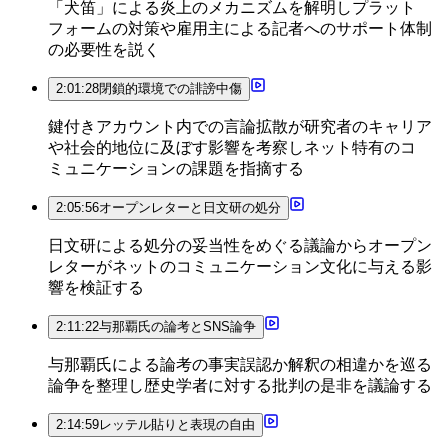
「犬笛」による炎上のメカニズムを解明しプラット
フォームの対策や雇用主による記者へのサポート体制
の必要性を説く
2:01:28
閉鎖的環境での誹謗中傷
鍵付きアカウント内での言論拡散が研究者のキャリア
や社会的地位に及ぼす影響を考察しネット特有のコ
ミュニケーションの課題を指摘する
2:05:56
オープンレターと日文研の処分
日文研による処分の妥当性をめぐる議論からオープン
レターがネットのコミュニケーション文化に与える影
響を検証する
2:11:22
与那覇氏の論考とSNS論争
与那覇氏による論考の事実誤認か解釈の相違かを巡る
論争を整理し歴史学者に対する批判の是非を議論する
2:14:59
レッテル貼りと表現の自由