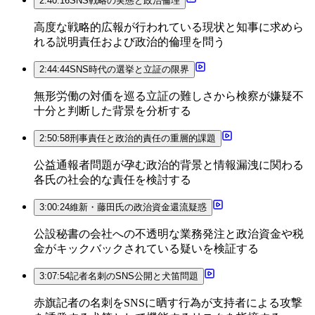
2:40:16
SNS戦略の実態と政治倫理
高度な戦略的広報が行われている現状と知事に求めら
れる説明責任および政治的倫理を問う
2:44:44
SNS時代の選挙と立証の限界
無形労働の対価を巡る立証の難しさから検察が嫌疑不
十分と判断した背景を分析する
2:50:58
刑事責任と政治的責任の重層的課題
公益通報者問題が孕む政治的背景と情報漏洩に関わる
各氏の社会的な責任を検討する
3:00:24
維新・藤田氏の政治資金還流疑惑
公設秘書の会社への不透明な業務発注と政治資金や税
金がキックバックされている疑いを検証する
3:07:54
記者名刺のSNS公開と犬笛問題
赤旗記者の名刺をSNSに晒す行為が支持者による攻撃