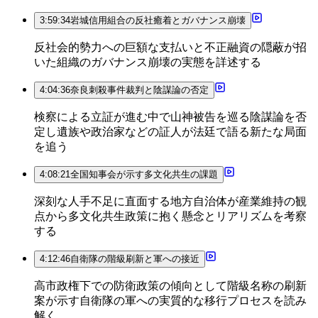
3:59:34
岩城信用組合の反社癒着とガバナンス崩壊
反社会的勢力への巨額な支払いと不正融資の隠蔽が招
いた組織のガバナンス崩壊の実態を詳述する
4:04:36
奈良刺殺事件裁判と陰謀論の否定
検察による立証が進む中で山神被告を巡る陰謀論を否
定し遺族や政治家などの証人が法廷で語る新たな局面
を追う
4:08:21
全国知事会が示す多文化共生の課題
深刻な人手不足に直面する地方自治体が産業維持の観
点から多文化共生政策に抱く懸念とリアリズムを考察
する
4:12:46
自衛隊の階級刷新と軍への接近
高市政権下での防衛政策の傾向として階級名称の刷新
案が示す自衛隊の軍への実質的な移行プロセスを読み
解く