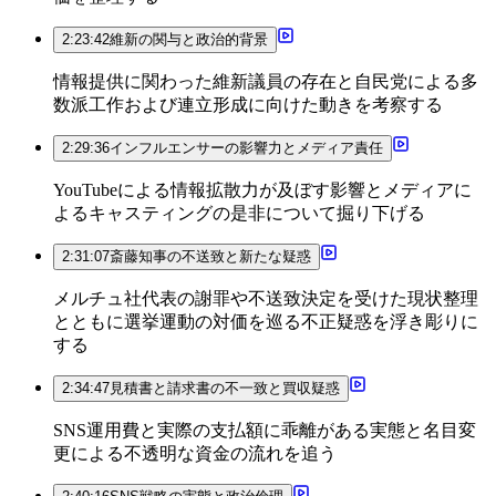
2:23:42
維新の関与と政治的背景
情報提供に関わった維新議員の存在と自民党による多
数派工作および連立形成に向けた動きを考察する
2:29:36
インフルエンサーの影響力とメディア責任
YouTubeによる情報拡散力が及ぼす影響とメディアに
よるキャスティングの是非について掘り下げる
2:31:07
斎藤知事の不送致と新たな疑惑
メルチュ社代表の謝罪や不送致決定を受けた現状整理
とともに選挙運動の対価を巡る不正疑惑を浮き彫りに
する
2:34:47
見積書と請求書の不一致と買収疑惑
SNS運用費と実際の支払額に乖離がある実態と名目変
更による不透明な資金の流れを追う