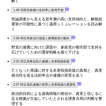
解く
1:49:33
高市政権の支持率と政局予測
世論調査から見える若年層の高い支持傾向と、解散総
選挙の可能性に基づく議席シミュレーションを読み解
く
1:58:45
日本政治の混迷と新興政党の動向
野党の連携に向けた課題や、参政党が都市部で支持を
広げていくための選挙戦略を掘り下げる
2:02:35
立花孝志氏の逮捕と名誉毀損容疑
亡くなった県議に対する名誉毀損容疑の真相と、真実
相当性を巡る法的争点や逮捕の背景を追う
2:07:55
立花氏逮捕の背景と名誉毀損の悪質性
政治的目的による虚偽情報の発信や、真実と信じるに
足る根拠が欠如していたとされる捜査当局の判断を整
理する