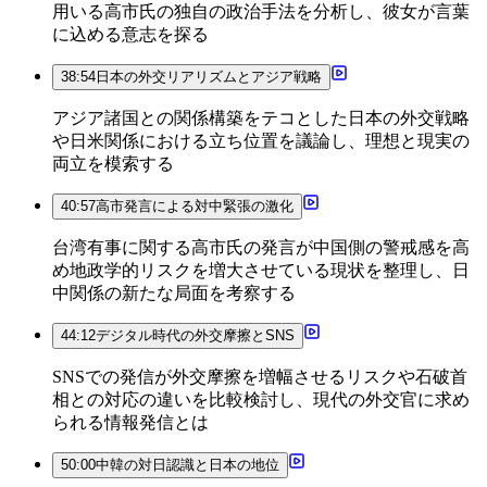
用いる高市氏の独自の政治手法を分析し、彼女が言葉
に込める意志を探る
38:54
日本の外交リアリズムとアジア戦略
アジア諸国との関係構築をテコとした日本の外交戦略
や日米関係における立ち位置を議論し、理想と現実の
両立を模索する
40:57
高市発言による対中緊張の激化
台湾有事に関する高市氏の発言が中国側の警戒感を高
め地政学的リスクを増大させている現状を整理し、日
中関係の新たな局面を考察する
44:12
デジタル時代の外交摩擦とSNS
SNSでの発信が外交摩擦を増幅させるリスクや石破首
相との対応の違いを比較検討し、現代の外交官に求め
られる情報発信とは
50:00
中韓の対日認識と日本の地位