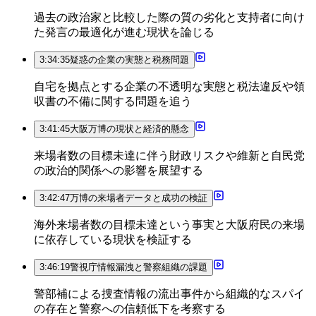
過去の政治家と比較した際の質の劣化と支持者に向け
た発言の最適化が進む現状を論じる
3:34:35
疑惑の企業の実態と税務問題
自宅を拠点とする企業の不透明な実態と税法違反や領
収書の不備に関する問題を追う
3:41:45
大阪万博の現状と経済的懸念
来場者数の目標未達に伴う財政リスクや維新と自民党
の政治的関係への影響を展望する
3:42:47
万博の来場者データと成功の検証
海外来場者数の目標未達という事実と大阪府民の来場
に依存している現状を検証する
3:46:19
警視庁情報漏洩と警察組織の課題
警部補による捜査情報の流出事件から組織的なスパイ
の存在と警察への信頼低下を考察する