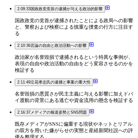
2:09:33
国政政党党首の逮捕が与える政治的影響
国政政党の党首が逮捕されたことによる政局への影響
と、警察および検察による慎重な捜査の行方に注目す
る
2:10:36
言論の自由と政治活動への影響
政治家が名誉毀損で逮捕されるという特異な事例が、
表現の自由や政治活動の自由をどう変容させるのかを
検証する
2:11:49
立花孝志氏の逮捕と事案の重大性
名誉毀損の悪質さが民主主義に与える影響に加えドバ
イ渡航の背景にある逃亡や資金流用の懸念を検証する
2:16:37
メディアの報道姿勢とSNS問題
既存メディアがSNSに偏重する現状やネットとリアル
の双方を用いた嫌がらせの実態と産経新聞社説への評
価を整理する