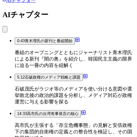
AIチャプター
AIチャプター
0:43
青木理氏の新刊と番組開始
番組のオープニングとともにジャーナリスト青木理氏
による新刊『闇の奥』を紹介し、韓国民主主義の限界
に迫る一冊の内容を紐解く
5:12
石破政権のメディア戦略と課題
石破茂氏がラジオ等のメディアを使い分ける意図や選
挙敗北後の政治的課題を分析し、メディア対応が政権
運営に与える影響を探る
14:33
高市氏の台湾有事発言の核心
高市氏が主張する「存立危機事態」の見解と安倍政権
下の集団的自衛権の定義との整合性を検証し、その国