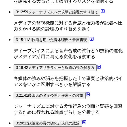
を誘発する犬笛として機能するリスクを指摘する
3:12:59
ジャーナリズムへの攻撃と論理のすり替え
メディアの監視機能に対する脅威と権力者が記者へ圧
力をかける際の論理のすり替えを暴く
3:15:11
AI技術を用いた青木理氏の音声再現
ディープボイスによる音声合成の試行とAI技術の進化
がメディア活用に与える変化を考察する
3:19:42
メディアリテラシーと報道の読み解き方
各媒体の強みや弱みを把握した上で事実と政治的バイ
アスをいかに区別すべきかを解説する
3:21:41
藤田氏の名刺公開と報道への攻撃
ジャーナリズムに対する犬笛行為の側面と疑惑を回避
するために行われる論点ずらしを分析する
3:29:12
政治家の質の劣化と現代の政治