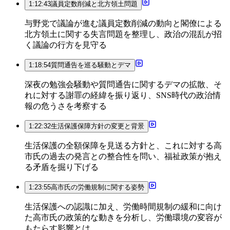
1:12:43
議員定数削減と北方領土問題
与野党で議論が進む議員定数削減の動向と閣僚による
北方領土に関する失言問題を整理し、政治の混乱が招
く議論の行方を見守る
1:18:54
質問通告を巡る騒動とデマ
深夜の勉強会騒動や質問通告に関するデマの拡散、そ
れに対する謝罪の経緯を振り返り、SNS時代の政治情
報の危うさを考察する
1:22:32
生活保護保障方針の変更と背景
生活保護の全額保障を見送る方針と、これに対する高
市氏の過去の発言との整合性を問い、福祉政策が抱え
る矛盾を掘り下げる
1:23:55
高市氏の労働規制に関する姿勢
生活保護への認識に加え、労働時間規制の緩和に向け
た高市氏の政策的な動きを分析し、労働環境の変容が
もたらす影響とは