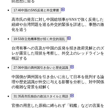
防思想に迫る
17:46
中国のSNS反発と外交摩擦
高市氏の発言に対し中国総領事がSNSで強く反発した
経緯や台湾問題を巡る外交的緊張を詳述し、事態の激
化を追う
19:53
存立危機事態が招く外交的混乱
台湾有事への言及が中国の反発を招き政府見解とのズ
レが露呈した現状を考察し、外交上のレッドラインを
検証する
27:06
中国の満州国引き合いと歴史認識
中国側が満州国を引き合いに出して日本を批判する論
理や歴史認識が外交に与える影響を分析し、対中関係
の複雑な背景を紐解く
31:35
高市氏独自の政治スタイルと用語
官僚の用意した原稿に縛られず「戦艦」などの言葉を