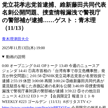
党立花孝志党首逮捕、維新藤田共同代表
名刺公開問題、捜査情報漏洩で警視庁
の警部補が逮捕……ゲスト：青木理
（11/13）
青木理
津田大介
2025年11月13日(木) 19:00
動画の説明
0:00 オープニング 0:41 OPトーク 13:49 今週のニュースア
ジェンダ 14:41 ①高市首相の「台湾有事で存立危機事態」発
言が外交問題に 2:01:58 ②NHK党立花孝志党首が名誉毀損で
逮捕 2:55:19 休憩 3:00:08 再開 3:00:24 ③維新藤田共同代表が
還流疑惑を報じた赤旗記者の名刺を公開 3:46:09 ④捜査情報
漏洩で警視庁暴対課の警部補が逮捕 3:59:22 ⑤その他注目
ニュース 4:23:12 EDトーク 【会員限定】報道ヨミトキ
WEEKLY #223 ゴールデン（11/13）#ポリタスTV 👉️
https://www.youtube.com/live/xigPRTjQZqc
会員限定の放送を視