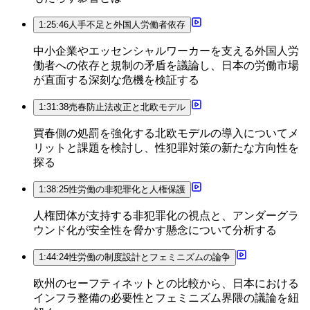
1:25:46
人手不足と外国人労働者依存
中小企業やエッセンシャルワーカーを支える外国人労
働者への依存と規制の矛盾を議論し、日本の労働市場
が直面する深刻な危機を検証する
1:31:38
売春防止法改正と北欧モデル
買春側の処罰を強化する北欧モデルの導入についてメ
リットと課題を検討し、性犯罪対策の新たな方向性を
探る
1:38:25
性労働の非犯罪化と人権保護
人権団体が支持する非犯罪化の視点と、アンダーグラ
ウンド化が安全性を脅かす懸念について分析する
1:44:24
性労働の制度設計とフェミニズムの論争
欧州のセーフティネットとの比較から、日本における
インフラ整備の必要性とフェミニズム界隈の議論を紐