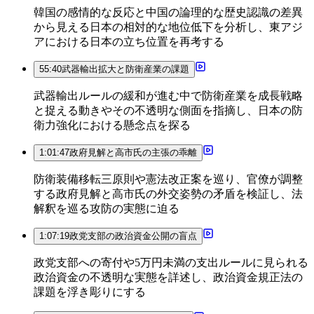
韓国の感情的な反応と中国の論理的な歴史認識の差異
から見える日本の相対的な地位低下を分析し、東アジ
アにおける日本の立ち位置を再考する
55:40
武器輸出拡大と防衛産業の課題
武器輸出ルールの緩和が進む中で防衛産業を成長戦略
と捉える動きやその不透明な側面を指摘し、日本の防
衛力強化における懸念点を探る
1:01:47
政府見解と高市氏の主張の乖離
防衛装備移転三原則や憲法改正案を巡り、官僚が調整
する政府見解と高市氏の外交姿勢の矛盾を検証し、法
解釈を巡る攻防の実態に迫る
1:07:19
政党支部の政治資金公開の盲点
政党支部への寄付や5万円未満の支出ルールに見られる
政治資金の不透明な実態を詳述し、政治資金規正法の
課題を浮き彫りにする