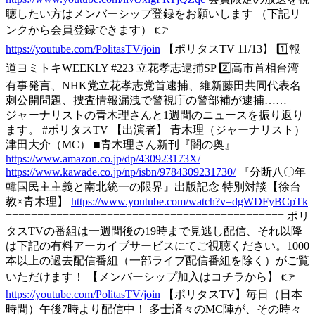
聴したい方はメンバーシップ登録をお願いします （下記リ
ンクから会員登録できます） 👉
https://youtube.com/PolitasTV/join
【ポリタスTV 11/13】 1️⃣報
道ヨミトキWEEKLY #223 立花孝志逮捕SP 2️⃣高市首相台湾
有事発言、NHK党立花孝志党首逮捕、維新藤田共同代表名
刺公開問題、捜査情報漏洩で警視庁の警部補が逮捕……
ジャーナリストの青木理さんと1週間のニュースを振り返り
ます。 #ポリタスTV 【出演者】 青木理（ジャーナリスト）
津田大介（MC） ■青木理さん新刊『闇の奥』
https://www.amazon.co.jp/dp/430923173X/
https://www.kawade.co.jp/np/isbn/9784309231730/
『分断八〇年
韓国民主主義と南北統一の限界』出版記念 特別対談【徐台
教×青木理】
https://www.youtube.com/watch?v=dgWDFyBCpTk
============================================ ポリ
タスTVの番組は一週間後の19時まで見逃し配信、それ以降
は下記の有料アーカイブサービスにてご視聴ください。1000
本以上の過去配信番組（一部ライブ配信番組を除く）がご覧
いただけます！ 【メンバーシップ加入はコチラから】 👉
https://youtube.com/PolitasTV/join
【ポリタスTV】毎日（日本
時間）午後7時より配信中！ 多士済々のMC陣が、その時々