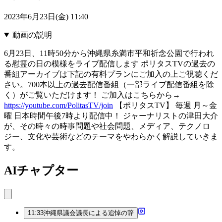
2023年6月23日(金) 11:40
動画の説明
6月23日、11時50分から沖縄県糸満市平和祈念公園で行われ
る慰霊の日の模様をライブ配信します ポリタスTVの過去の
番組アーカイブは下記の有料プランにご加入の上ご視聴くだ
さい。700本以上の過去配信番組（一部ライブ配信番組を除
く）がご覧いただけます！ ご加入はこちらから→
https://youtube.com/PolitasTV/join
【ポリタスTV】 毎週 月～金
曜 日本時間午後7時より配信中！ ジャーナリストの津田大介
が、その時々の時事問題や社会問題、メディア、テクノロ
ジー、文化や芸術などのテーマをやわらかく解説していきま
す。
AIチャプター
11:33
沖縄県議会議長による追悼の辞