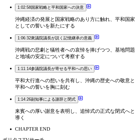
1:02:58
国家戦略と平和国家への決意
沖縄経済の発展と国家戦略のあり方に触れ、平和国家
としての誓いを新たにする
1:06:32
衆議院議長が説く記憶継承の意義
沖縄戦の悲劇と犠牲者への哀悼を捧げつつ、基地問題
と地域の安定について考察する
1:11:14
参議院議長が寄せる平和への思い
平和大行進への想いを共有し、沖縄の歴史への敬意と
平和への誓いを胸に刻む
1:14:26
副知事による謝辞と閉式
来賓への厚い謝意を表明し、追悼式の正式な閉式へと
導く
CHAPTER END
ポリタスTVサーチ