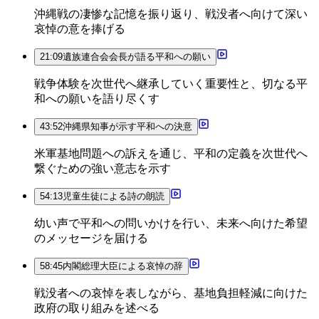
沖縄戦の凄惨な記憶を振り返り、戦没者へ向けて深い
哀悼の意を捧げる
21:09
遺族連合会会長が語る平和への願い
戦争体験を次世代へ継承していく重要性と、切なる平
和への願いを語り尽くす
43:52
沖縄県知事が示す平和への決意
米軍基地問題への訴えを通じ、平和の定義を次世代へ
繋ぐための強い意志を示す
54:13
児童生徒による詩の朗読
幼い声で平和への問いかけを行い、未来へ向けた希望
のメッセージを届ける
58:45
内閣総理大臣による哀悼の辞
戦没者への哀悼を表しながら、基地負担軽減に向けた
政府の取り組みを述べる