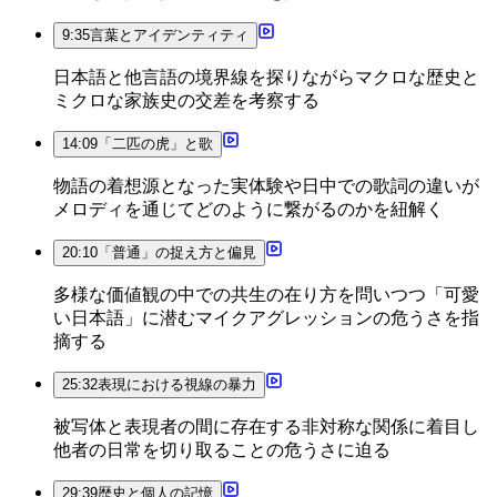
9:35
言葉とアイデンティティ
日本語と他言語の境界線を探りながらマクロな歴史と
ミクロな家族史の交差を考察する
14:09
「二匹の虎」と歌
物語の着想源となった実体験や日中での歌詞の違いが
メロディを通じてどのように繋がるのかを紐解く
20:10
「普通」の捉え方と偏見
多様な価値観の中での共生の在り方を問いつつ「可愛
い日本語」に潜むマイクアグレッションの危うさを指
摘する
25:32
表現における視線の暴力
被写体と表現者の間に存在する非対称な関係に着目し
他者の日常を切り取ることの危うさに迫る
29:39
歴史と個人の記憶