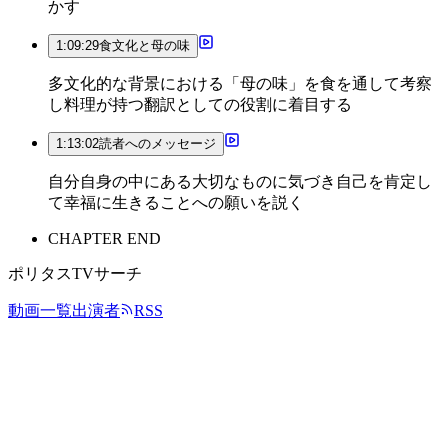
かす
1:09:29
食文化と母の味
多文化的な背景における「母の味」を食を通して考察
し料理が持つ翻訳としての役割に着目する
1:13:02
読者へのメッセージ
自分自身の中にある大切なものに気づき自己を肯定し
て幸福に生きることへの願いを説く
CHAPTER END
ポリタスTVサーチ
動画一覧
出演者
RSS