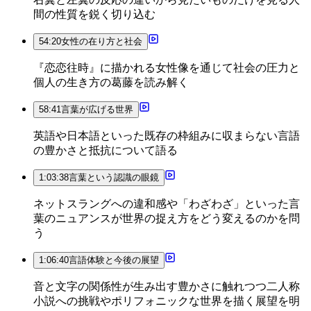
間の性質を鋭く切り込む
54:20
女性の在り方と社会
『恋恋往時』に描かれる女性像を通じて社会の圧力と
個人の生き方の葛藤を読み解く
58:41
言葉が広げる世界
英語や日本語といった既存の枠組みに収まらない言語
の豊かさと抵抗について語る
1:03:38
言葉という認識の眼鏡
ネットスラングへの違和感や「わざわざ」といった言
葉のニュアンスが世界の捉え方をどう変えるのかを問
う
1:06:40
言語体験と今後の展望
音と文字の関係性が生み出す豊かさに触れつつ二人称
小説への挑戦やポリフォニックな世界を描く展望を明