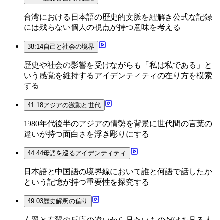
台湾における日本語の歴史的文脈を紐解き公式な記録
には残らない個人の視点が持つ意味を考える
38:14
自己と社会の境界
歴史や社会の影響を受けながらも「私は私である」と
いう感覚を維持するアイデンティティの在り方を模索
する
41:18
アジアの激動と世代
1980年代後半のアジアの情勢を背景に世代間の言葉の
違いが持つ面白さを浮き彫りにする
44:44
母語を巡るアイデンティティ
日本語と中国語の境界線において誰と何語で話したか
という記憶が持つ重要性を探究する
49:03
歴史解釈の偏り
右翼と左翼の反応の違いから見たいものだけを見る人