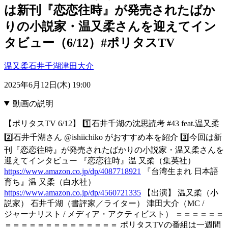
は新刊『恋恋往時』が発売されたばか
りの小説家・温又柔さんを迎えてイン
タビュー（6/12）#ポリタスTV
温又柔
石井千湖
津田大介
2025年6月12日(木) 19:00
動画の説明
【ポリタスTV 6/12】 1️⃣石井千湖の沈思読考 #43 feat.温又柔
2️⃣石井千湖さん @ishiichiko がおすすめ本を紹介 3️⃣今回は新
刊『恋恋往時』が発売されたばかりの小説家・温又柔さんを
迎えてインタビュー 『恋恋往時』温 又柔（集英社）
https://www.amazon.co.jp/dp/4087718921
『台湾生まれ 日本語
育ち』温 又柔（白水社）
https://www.amazon.co.jp/dp/4560721335
【出演】 温又柔（小
説家） 石井千湖（書評家／ライター） 津田大介（MC /
ジャーナリスト / メディア・アクティビスト） ＝＝＝＝＝＝
＝＝＝＝＝＝＝＝＝＝＝＝＝＝ ポリタスTVの番組は一週間