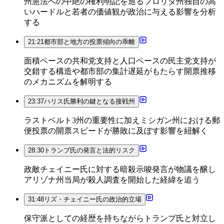
州憲法への中絶の権利明記を巡るフロリダ州独自の高
いハードルと若者の価値観が政治に与える影響を分析
する
21:21
都市部と地方の投票傾向の乖離
面積ベースの共和党支持と人口ベースの民主党支持が
交錯する構造や都市部の集計遅延がもたらす開票推移
のメカニズムを解明する
23:37
ハリス氏勝利の鍵となる接戦州
ラストベルト3州の重要性に加えミシガン州における郵
便投票の開票スピードが勝敗に及ぼす影響を紐解く
28:30
トランプ氏の発言と法的リスク
政敵チェイニー氏に対する暗殺示唆発言が物議を醸し
アリゾナ州当局が殺人調査を開始した経緯を追う
31:48
リズ・チェイニー氏の政治的立場
保守派としての経歴を持ちながらトランプ氏と対立し