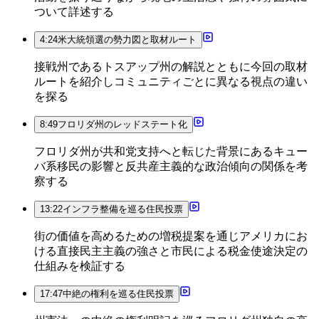
ついて詳述する
4:24
米大統領選の勢力図と取材ルート
接戦州であるトスアップ州の解説とともに今回の取材
ルートを紹介しコミュニティごとに異なる視点の違い
を探る
8:49
フロリダ州のレッドステート化
フロリダ州が共和党支持へと転じた背景にあるキュー
バ系移民の影響と反共産主義的な政治傾向の関係を考
察する
13:22
インフラ整備を巡る住民投票
街の価値を高めるための増税提案を通じアメリカにお
ける直接民主主義の強さと市民による税金使途決定の
仕組みを検証する
17:47
中絶の権利を巡る住民投票