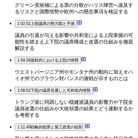
グリーン党候補による票の分散がハリス陣営へ波及す
るリスクと国際情勢や欧州への懸念事項を検証する
1:02:52
上院議席の勢力図と予測
議員の引退が与える影響や共和党による上院掌握の可
能性を踏まえ上下院の議席構成と改選の仕組みを徹底
解説する
1:04:26
接戦州における上院の情勢
ウエストバージニア州やモンタナ州の動向に加えオハ
イオ州でのブラウン対バンスの激戦が示すものとは
1:08:53
下院の議席見通しと共和党内情勢
トランプ派に同調しない穏健派議員の影響力や下院全
議員改選の仕組みが大統領選の結果とどう連動するか
を考察する
1:11:49
戦略的投票と第三政党の役割