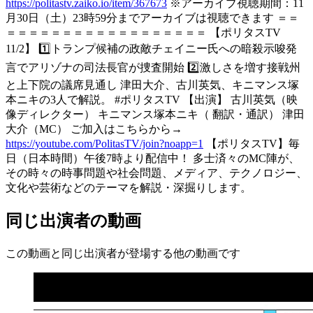
https://politastv.zaiko.io/item/367673
※アーカイブ視聴期間：11
月30日（土）23時59分までアーカイブは視聴できます ＝＝
＝＝＝＝＝＝＝＝＝＝＝＝＝＝＝＝＝＝ 【ポリタスTV
11/2】 1️⃣トランプ候補の政敵チェイニー氏への暗殺示唆発
言でアリゾナの司法長官が捜査開始 2️⃣激しさを増す接戦州
と上下院の議席見通し 津田大介、古川英気、キニマンス塚
本ニキの3人で解説。 #ポリタスTV 【出演】 古川英気（映
像ディレクター） キニマンス塚本ニキ（ 翻訳・通訳） 津田
大介（MC） ご加入はこちらから→
https://youtube.com/PolitasTV/join?noapp=1
【ポリタスTV】毎
日（日本時間）午後7時より配信中！ 多士済々のMC陣が、
その時々の時事問題や社会問題、メディア、テクノロジー、
文化や芸術などのテーマを解説・深掘りします。
同じ出演者の動画
この動画と同じ出演者が登場する他の動画です