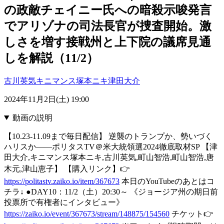
の政敵チェイニー氏への暗殺示唆発言
でアリゾナの司法長官が捜査開始。激
しさを増す接戦州と上下院の議席見通
しを解説（11/2）
古川英気
キニマンス塚本ニキ
津田大介
2024年11月2日(土) 19:00
動画の説明
【10.23-11.09まで毎日配信】 逆襲のトランプか、勢いづく
ハリスか――ポリタスTV＠米大統領選2024徹底取材SP 【津
田大介,キニマンス塚本ニキ,古川英気,町山智浩,町山智浩,唐
木元,津山恵子】 【購入リンク】👉
https://politastv.zaiko.io/item/367673
本日のYouTubeのあとはコ
チラ↓ ●DAY10：11/2（土）20:30～ 《ジョージア州の期日前
投票所で有権者にインタビュー》
https://zaiko.io/event/367673/stream/148875/154560
チケット👉