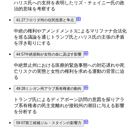
ハリス氏への支持を表明したリズ・チェイニー氏の政
治的意味を考察する
41:27
フロリダ州の住民投票と争点
中絶の権利やアメンドメント3によるマリファナ合法化
を巡る議論を通じトランプ氏とハリス氏の主張の矛盾
を浮き彫りにする
44:57
中絶規制が女性の命に及ぼす影響
中絶禁止州における医療的緊急事態への対応遅れや死
亡リスクの実態と女性の権利を求める運動の背景に迫
る
49:28
ミシガン州アラブ系有権者の動向
トランプ氏によるディアボーン訪問の意図を探りアラ
ブ系有権者の民主党離れが接戦州の潮目に与える影響
を分析する
59:07
第三候補ジル・スタインの影響力