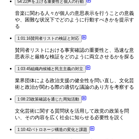
54:22
声を上げる重要性と個人の行動
音楽に関わる人々が個人の意思表示を行うことの意義
や、困難な状況下でどのように行動すべきかを提示す
る
1:01:16
賛同者リストの検証と対応
賛同者リストにおける事実確認の重要性と、迅速な意
思表示と厳格な検証をどのように両立させるかを探る
1:03:45
組織内候補と民主主義の対立
業界団体による政治支援の健全性を問い直し、文化芸
術と政治が関わる際の適切な議論のあり方を考察する
1:08:23
政策確認を通じた周知活動
文化芸術に関する質問状を活用して政党の政策を問
い、その内容を広く社会に知らせる必要性を説く
1:10:42
パトロネージ構造の変化と課題