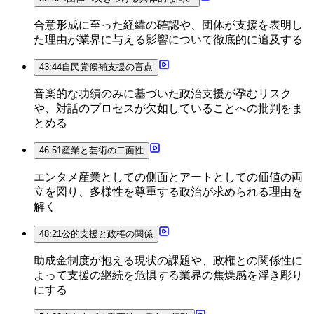
合意形成に至った経緯の確認や、団体が支援を表明し
た理由が業界に与える影響について徹底的に追及する
43:44
自民党候補支援の盲点
音楽的な功績のみに基づいた政治支援が孕むリスク
や、対話のプロセスが欠如していることへの批判をま
とめる
46:51
産業と芸術の二面性
エンタメ産業としての側面とアートとしての価値の両
立を図り、多様性を尊重する政治が求められる理由を
解く
48:21
公的支援と政権の関係
助成金制度が抱える現状の課題や、政権との関係性に
よって支援の継続を危惧する業界の焦燥感を浮き彫り
にする