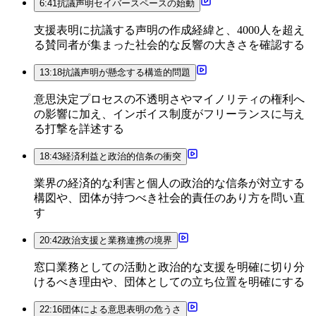
6:41
抗議声明セイバースペースの始動
支援表明に抗議する声明の作成経緯と、4000人を超え
る賛同者が集まった社会的な反響の大きさを確認する
13:18
抗議声明が懸念する構造的問題
意思決定プロセスの不透明さやマイノリティの権利へ
の影響に加え、インボイス制度がフリーランスに与え
る打撃を詳述する
18:43
経済利益と政治的信条の衝突
業界の経済的な利害と個人の政治的な信条が対立する
構図や、団体が持つべき社会的責任のあり方を問い直
す
20:42
政治支援と業務連携の境界
窓口業務としての活動と政治的な支援を明確に切り分
けるべき理由や、団体としての立ち位置を明確にする
22:16
団体による意思表明の危うさ