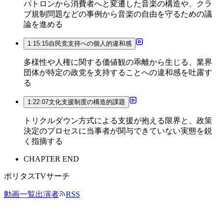
パトロンから消費者へと変遷した音楽の構造や、クラ
ブ規制問題などの事例から音楽の自由を守るための議
論を進める
1:15:15
自民党支持への個人的違和感
多様性や人権に関する価値観の乖離から生じる、業界
団体が特定の政党を支持することへの違和感を吐露す
る
1:22:07
文化支援制度の構造的課題
トリクルダウン方式による支援が抱える限界と、政策
決定のプロセスに当事者が関与できていない実態を鋭
く指摘する
CHAPTER END
ポリタスTVサーチ
動画一覧
出演者
RSS