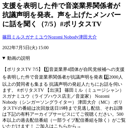
支援を表明した件で音楽業界関係者が
抗議声明を発表。声を上げたメンバー
に話を聞く（7/5）#ポリタスTV
篠田ミル
スガナミユウ
Nozomi Nobody
津田大介
2022年7月5日(火) 15:00
動画の説明
【ポリタスTV 7/5】 1️⃣音楽業界4団体が自民党候補への支援
を表明した件で音楽業界関係者が抗議声明を発表 2️⃣2000人
以上の賛同者も集まる 抗議声明の発起人たちにお話を伺い
ます。 #ポリタスTV 【出演】 篠田ミル（ミュージシャン）
スガナミユウ（ライブハウス店主／音楽家） Nozomi
Nobody（シンガーソングライター） 津田大介（MC） ポリ
タスTVの番組は次回放送日19時まで見逃し配信、それ以降
は下記の有料アーカイブサービスにてご視聴ください。500
本以上の過去配信番組（一部ライブ配信番組を除く）がご覧
いただけます！ ご加入はこちらから→