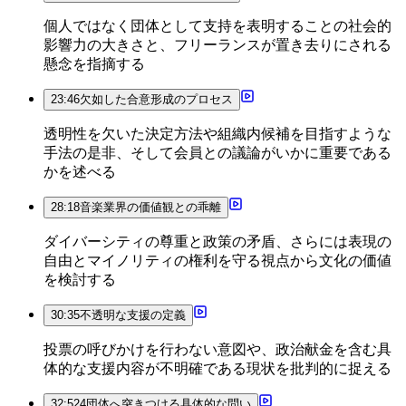
個人ではなく団体として支持を表明することの社会的
影響力の大きさと、フリーランスが置き去りにされる
懸念を指摘する
23:46
欠如した合意形成のプロセス
透明性を欠いた決定方法や組織内候補を目指すような
手法の是非、そして会員との議論がいかに重要である
かを述べる
28:18
音楽業界の価値観との乖離
ダイバーシティの尊重と政策の矛盾、さらには表現の
自由とマイノリティの権利を守る視点から文化の価値
を検討する
30:35
不透明な支援の定義
投票の呼びかけを行わない意図や、政治献金を含む具
体的な支援内容が不明確である現状を批判的に捉える
32:52
4団体へ突きつける具体的な問い