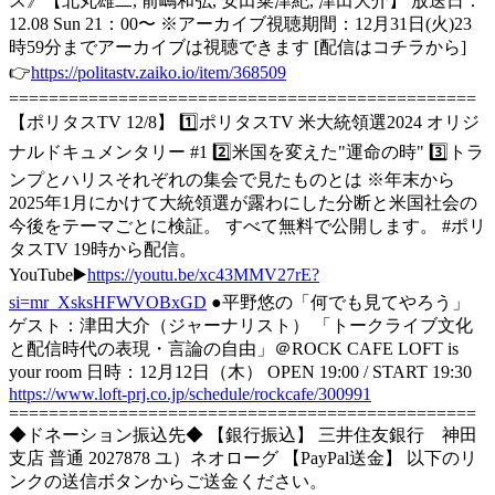
ス》【北丸雄二, 前嶋和弘, 安田菜津紀, 津田大介】 放送日：
12.08 Sun 21：00〜 ※アーカイブ視聴期間：12月31日(火)23
時59分までアーカイブは視聴できます [配信はコチラから]
👉
https://politastv.zaiko.io/item/368509
===============================================
【ポリタスTV 12/8】 1️⃣ポリタスTV 米大統領選2024 オリジ
ナルドキュメンタリー #1 2️⃣米国を変えた"運命の時" 3️⃣トラ
ンプとハリスそれぞれの集会で見たものとは ※年末から
2025年1月にかけて大統領選が露わにした分断と米国社会の
今後をテーマごとに検証。 すべて無料で公開します。 #ポリ
タスTV 19時から配信。
YouTube▶️
https://youtu.be/xc43MMV27rE?
si=mr_XsksHFWVOBxGD
●平野悠の「何でも見てやろう」
ゲスト：津田大介（ジャーナリスト） 「トークライブ文化
と配信時代の表現・言論の自由」＠ROCK CAFE LOFT is
your room 日時：12月12日（木） OPEN 19:00 / START 19:30
https://www.loft-prj.co.jp/schedule/rockcafe/300991
===============================================
◆ドネーション振込先◆ 【銀行振込】 三井住友銀行 神田
支店 普通 2027878 ユ）ネオローグ 【PayPal送金】 以下のリ
ンクの送信ボタンからご送金ください。