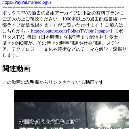
https://PayPal.me/neologue
===============================================
ポリタスTVの過去の番組アーカイブは下記の有料プランに
ご加入の上ご視聴ください。1000本以上の過去配信番組（一
部ライブ配信番組を除く）がご覧いただけます！ ご加入は
こちらから→
https://youtube.com/PolitasTV/join?noapp=1
【ポ
リタスTV】毎日（日本時間）午後7時より配信中！ 多士
済々のMC陣が、その時々の時事問題や社会問題、メディ
ア、テクノロジー、文化や芸術などのテーマを解説・深掘り
します。
関連動画
この動画の説明欄からリンクされている動画です