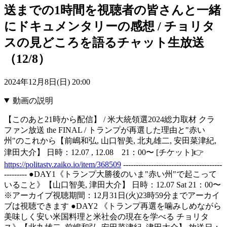
送までの1時間を視聴者の皆さんと一緒
にドキュメンタリーの感想 / チョリタ
スの見どころを語るチャット生放送
（12/8）
2024年12月8日(日) 20:00
動画の説明
【このあと21時から配信】 / 米大統領選2024総力取材 クラ
ファン放送 the FINAL / トランプが再選した理由と"赤い
州"のこれから【前嶋和弘, 山口智美, 北丸雄二, 安田菜津紀,
津田大介】 日時：12.07 , 12.08 21：00〜 [チケット]👉
https://politastv.zaiko.io/item/368509
---------------------------------------
--------- ●DAY1《トランプ大勝後のいま"赤い州"で起こって
いること》【山口智美, 津田大介】 日時：12.07 Sat 21：00〜
※アーカイブ視聴期間：12月31日(火)23時59分までアーカイ
ブは視聴できます ●DAY2 《トランプ再選を噛みしめながら
美味しく安い米国料理と米社会の現在を学べる チョリタ