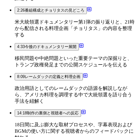
2:26
番組構成とチョリタスの見どころ
米大統領選ドキュメンタリー第1弾の振り返りと、21時
から配信される料理企画「チョリタス」の内容を整理
する
4:33
今後のドキュメンタリー展開
移民問題や中絶問題といった重要テーマの深掘りと、
トランプ政権発足までの公開スケジュールを伝える
8:09
レームダックの定義と料理企画
政治用語としてのレームダックの語源を解説しなが
ら、アメリカ料理を調理する中で大統領選を語り合う
手法を紐解く
14:18
制作の裏側と視聴者への反応
18日間に及ぶ膨大な取材プロセスや、字幕表現および
BGMの使い方に関する視聴者からのフィードバックに