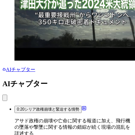
AIチャプター
AIチャプター
0:20
シリア政権崩壊と緊迫する情勢
アサド政権の崩壊や亡命に関する報道に加え、飛行機
の墜落や撃墜に関する情報の錯綜が続く現場の混乱を
詳述する