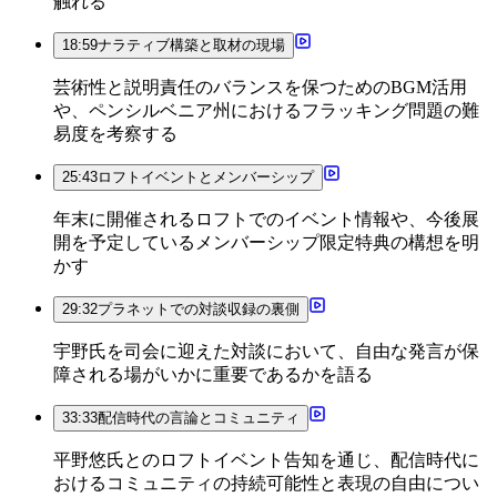
触れる
18:59
ナラティブ構築と取材の現場
芸術性と説明責任のバランスを保つためのBGM活用
や、ペンシルベニア州におけるフラッキング問題の難
易度を考察する
25:43
ロフトイベントとメンバーシップ
年末に開催されるロフトでのイベント情報や、今後展
開を予定しているメンバーシップ限定特典の構想を明
かす
29:32
プラネットでの対談収録の裏側
宇野氏を司会に迎えた対談において、自由な発言が保
障される場がいかに重要であるかを語る
33:33
配信時代の言論とコミュニティ
平野悠氏とのロフトイベント告知を通じ、配信時代に
おけるコミュニティの持続可能性と表現の自由につい