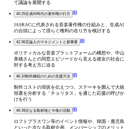
て議論を展開する
40:25
生成AI時代の著作権の行方
JASRACに代表される音楽著作権の仕組みと、生成AI
の台頭によって揺らぐ権利の在り方を検討する
42:36
言論人のマネジメントと新事業
ポリティカルな音楽プラットフォームの構想や、中山
美穂さんとの同窓エピソードから見える彼女の社会に
対する考え方に迫る
46:10
制作継続のための支援方法
制作コストの現状を伝えつつ、ステーキを囲んで大統
領選を分析する「チョリタス」を通じた応援の呼びか
けを行う
49:39
次なる取材地と今後の活動
ロフトプラスワン等のイベント情報や、韓国・鹿児島
といった次なる取材企画、メンバーシップのメリット