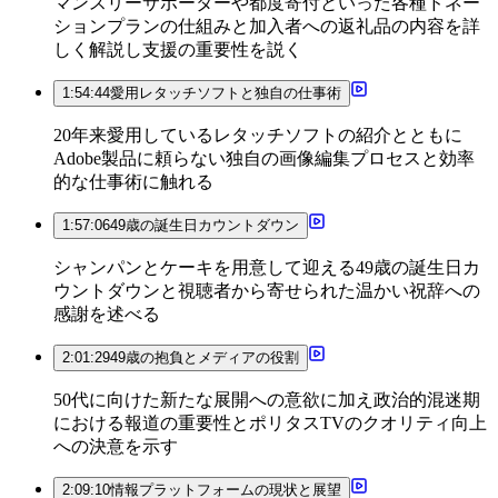
マンスリーサポーターや都度寄付といった各種ドネー
ションプランの仕組みと加入者への返礼品の内容を詳
しく解説し支援の重要性を説く
1:54:44
愛用レタッチソフトと独自の仕事術
20年来愛用しているレタッチソフトの紹介とともに
Adobe製品に頼らない独自の画像編集プロセスと効率
的な仕事術に触れる
1:57:06
49歳の誕生日カウントダウン
シャンパンとケーキを用意して迎える49歳の誕生日カ
ウントダウンと視聴者から寄せられた温かい祝辞への
感謝を述べる
2:01:29
49歳の抱負とメディアの役割
50代に向けた新たな展開への意欲に加え政治的混迷期
における報道の重要性とポリタスTVのクオリティ向上
への決意を示す
2:09:10
情報プラットフォームの現状と展望