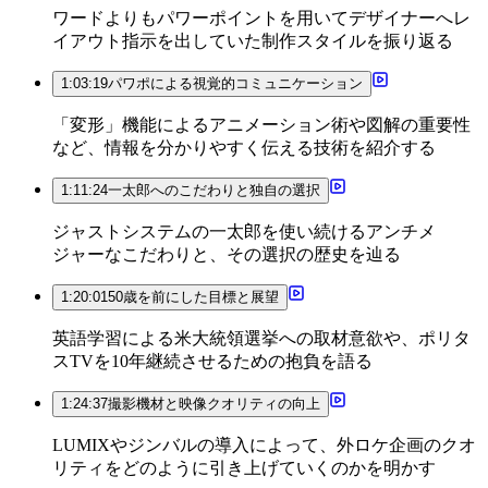
ワードよりもパワーポイントを用いてデザイナーへレ
イアウト指示を出していた制作スタイルを振り返る
1:03:19
パワポによる視覚的コミュニケーション
「変形」機能によるアニメーション術や図解の重要性
など、情報を分かりやすく伝える技術を紹介する
1:11:24
一太郎へのこだわりと独自の選択
ジャストシステムの一太郎を使い続けるアンチメ
ジャーなこだわりと、その選択の歴史を辿る
1:20:01
50歳を前にした目標と展望
英語学習による米大統領選挙への取材意欲や、ポリタ
スTVを10年継続させるための抱負を語る
1:24:37
撮影機材と映像クオリティの向上
LUMIXやジンバルの導入によって、外ロケ企画のクオ
リティをどのように引き上げていくのかを明かす