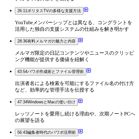
26:11
ポリタスTVの多様な支援方法
YouTubeメンバーシップとは異なる、コングラントを
活用した独自の支援システムの仕組みを解き明かす
28:36
有料メルマガの魅力と内容
メルマガ限定の日記コンテンツやニュースのクリッピ
ング機能が提供する価値を紐解く
43:54
パワポ作成術とファイル管理術
出演者名による検索を可能にするファイル名の付け方
など、効率的な管理手法を伝授する
47:34
WindowsとMacの使い分け
レッツノートを愛用し続ける理由や、次期ノートPCへ
の展望を語る
56:43
編集者時代のパワポ活用術