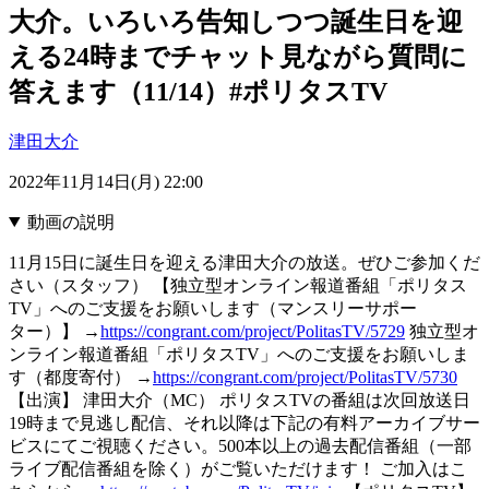
大介。いろいろ告知しつつ誕生日を迎
える24時までチャット見ながら質問に
答えます（11/14）#ポリタスTV
津田大介
2022年11月14日(月) 22:00
動画の説明
11月15日に誕生日を迎える津田大介の放送。ぜひご参加くだ
さい（スタッフ） 【独立型オンライン報道番組「ポリタス
TV」へのご支援をお願いします（マンスリーサポー
ター）】 →
https://congrant.com/project/PolitasTV/5729
独立型オ
ンライン報道番組「ポリタスTV」へのご支援をお願いしま
す（都度寄付） →
https://congrant.com/project/PolitasTV/5730
【出演】 津田大介（MC） ポリタスTVの番組は次回放送日
19時まで見逃し配信、それ以降は下記の有料アーカイブサー
ビスにてご視聴ください。500本以上の過去配信番組（一部
ライブ配信番組を除く）がご覧いただけます！ ご加入はこ