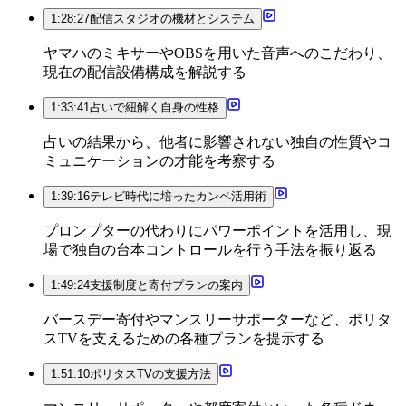
1:28:27
配信スタジオの機材とシステム
ヤマハのミキサーやOBSを用いた音声へのこだわり、
現在の配信設備構成を解説する
1:33:41
占いで紐解く自身の性格
占いの結果から、他者に影響されない独自の性質やコ
ミュニケーションの才能を考察する
1:39:16
テレビ時代に培ったカンペ活用術
プロンプターの代わりにパワーポイントを活用し、現
場で独自の台本コントロールを行う手法を振り返る
1:49:24
支援制度と寄付プランの案内
バースデー寄付やマンスリーサポーターなど、ポリタ
スTVを支えるための各種プランを提示する
1:51:10
ポリタスTVの支援方法