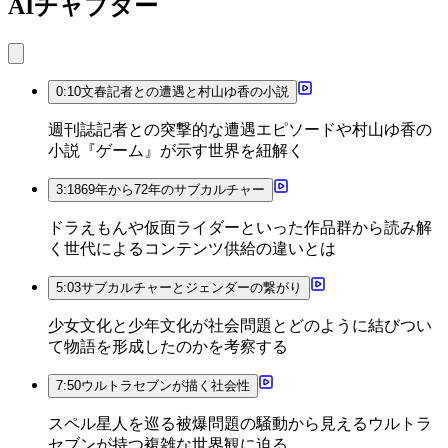
AIチャプター
0:10
文春記者との遭遇と村山ゆ香の小説
週刊誌記者との突撃的な遭遇エピソードや村山ゆ香の
小説『ゲーム』が示す世界を紐解く
3:18
69年から72年のサブカルチャー
ドラえもんや仮面ライダーといった作品群から読み解
く世代によるコンテンツ供給の違いとは
5:03
サブカルチャーとジェンダーの繋がり
少女文化と少年文化が社会問題とどのように結びつい
て物語を形成したのかを考察する
7:50
ウルトラセブンが描く社会性
スペル星人を巡る被爆問題の騒動から見えるウルトラ
セブンが持つ複雑な世界観に迫る