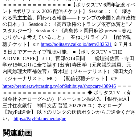
＝＝＝＝＝＝＝＝＝＝＝＝＝ ■【ポリタスTV 6周年記念イベ
ント #ポリフェス 2026 配信チケット】 Session 1：《「壊さ
れる民主主義、問われる報道――トランプの米国と高市政権
の日本」》 Session 2：《高市政権のトランプ依存体質と"ノ
スタルジー"》 Session 3：《高島鈴 × 岡田麻沙 presents 春ね
むりがいま考えていること」+ 春ねむりライブ》 【配信視
聴チケット】 👉
https://politastv.zaiko.io/item/382521
※７月１
５日までアーカイブ視聴可能。 ■【ポリタスTV × THE
ATOMIC CAFE】 3.11、官邸の14日間――総理補佐官・寺田
学が15年ぶりに全て話す [出演] 寺田学（元衆議院議員、元
内閣総理大臣補佐官） 青木理（ジャーナリスト） 津田大介
（ジャーナリスト、MC） 【配信視聴チケット】 👉
https://premier.twitcasting.tv/loft9shibuya/shopcart/438946
＝＝＝
＝＝＝＝＝＝＝＝＝＝＝＝＝＝＝＝＝ ◆ ポリタスTV （有
限会社ネオローグへの）ドネーション振込先 【銀行振込】
三井住友銀行 神田支店 普通 2027878 ユ）ネオローグ
【PayPal送金】 以下のリンクの送信ボタンからご送金くださ
い。
https://PayPal.me/neologue
関連動画