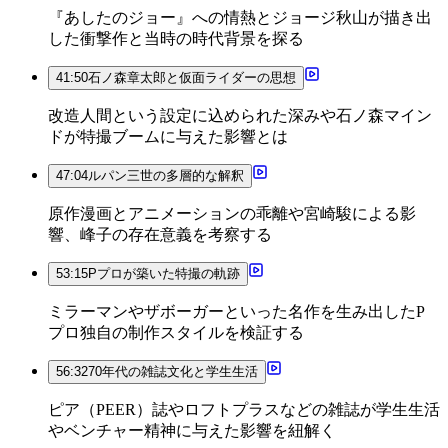
『あしたのジョー』への情熱とジョージ秋山が描き出
した衝撃作と当時の時代背景を探る
41:50
石ノ森章太郎と仮面ライダーの思想
改造人間という設定に込められた深みや石ノ森マイン
ドが特撮ブームに与えた影響とは
47:04
ルパン三世の多層的な解釈
原作漫画とアニメーションの乖離や宮崎駿による影
響、峰子の存在意義を考察する
53:15
Pプロが築いた特撮の軌跡
ミラーマンやザボーガーといった名作を生み出したP
プロ独自の制作スタイルを検証する
56:32
70年代の雑誌文化と学生生活
ピア（PEER）誌やロフトプラスなどの雑誌が学生生活
やベンチャー精神に与えた影響を紐解く