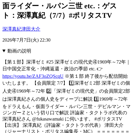
面ライダー・ルパン三世 etc.：ゲス
ト：深澤真紀（7/7）#ポリタスTV
深澤真紀
津田大介
2026年7月7日(火) 22:30
動画の説明
【第１部】深澤ゼミ #25 深澤ゼミの現代史④1969年～72年｜
日中国交正常化・沖縄返還・政治の季節 etc. 👉
https://youtu.be/ZAF3oZQScqU
※第１部 終了後から配信開始
いたします。 【会員限定 7/7】 1️⃣深澤ゼミ2部 深澤ゼミの個
人史④1969年～72年 2️⃣「深澤ゼミの現代史」の会員限定2部
は深澤真紀さんの個人史をディープに解説 3️⃣1969年～72年
をドラえもん・仮面ライダー・ルパン三世・デビルマン・マ
ジンガーＺという切り口で解説 評論家・タクトラボ代表の
深澤真紀さん @fukasawamaki に伺います。 #ポリタスTV
【出演】 深澤真紀（評論家・タクトラボ代表） 津田大介
（ジャーナリスト・ポリタス編集長・MC） ＝＝＝＝＝＝＝