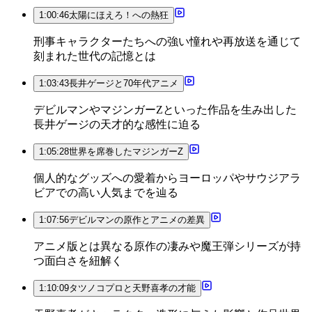
1:00:46
太陽にほえろ！への熱狂
刑事キャラクターたちへの強い憧れや再放送を通じて
刻まれた世代の記憶とは
1:03:43
長井ゲージと70年代アニメ
デビルマンやマジンガーZといった作品を生み出した
長井ゲージの天才的な感性に迫る
1:05:28
世界を席巻したマジンガーZ
個人的なグッズへの愛着からヨーロッパやサウジアラ
ビアでの高い人気までを辿る
1:07:56
デビルマンの原作とアニメの差異
アニメ版とは異なる原作の凄みや魔王弾シリーズが持
つ面白さを紐解く
1:10:09
タツノコプロと天野喜孝の才能