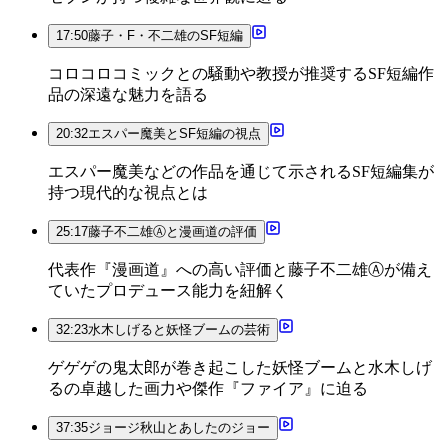
17:50
藤子・F・不二雄のSF短編
コロコロコミックとの騒動や教授が推奨するSF短編作
品の深遠な魅力を語る
20:32
エスパー魔美とSF短編の視点
エスパー魔美などの作品を通じて示されるSF短編集が
持つ現代的な視点とは
25:17
藤子不二雄Ⓐと漫画道の評価
代表作『漫画道』への高い評価と藤子不二雄Ⓐが備え
ていたプロデュース能力を紐解く
32:23
水木しげると妖怪ブームの芸術
ゲゲゲの鬼太郎が巻き起こした妖怪ブームと水木しげ
るの卓越した画力や傑作『ファイア』に迫る
37:35
ジョージ秋山とあしたのジョー