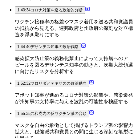
1:40:34
コロナ対策を巡る政治的分断
ワクチン接種率の格差やマスク着用を巡る共和党議員
の抵抗から見える、連邦政府と州政府の深刻な対立構
造を浮き彫りにする
1:44:40
デサンテス知事の政治戦略
感染拡大防止策の義務化禁止によって支持層へのア
ピールを図るデサンテス知事の動きと、次期大統領選
に向けたリスクを分析する
1:52:32
フロリダとテキサスの政治動向
アボット知事が進めるコロナ対策の影響や、感染爆発
が州知事の支持率に与える波乱の可能性を検証する
1:55:35
共和党内の反ワクチン派の台頭
マスクを自由の象徴として掲げるトランプ派の影響力
拡大と、穏健派共和党員との間に生じる深刻な亀裂に