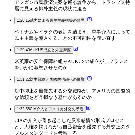
アフガン市民救済法案を巡る論争から、トランプ支持
層に見える排外主義の現状に迫る
1:28:15
武力による民主主義構築の限界
ベトナムやイラクの教訓を踏まえ、軍事介入によって
民主主義を導入することの不可能性を問い直す
1:29:49
AUKUS成立と外交摩擦
米英豪の安全保障枠組みAUKUSの成立が、フランス
をいかに激怒させたのか
1:31:22
対中戦略と国際的信頼への影響
対中抑止を最優先する外交戦略が、アメリカの国際的
な信頼をどう損なう恐れがあるのか
1:32:58
CIA介入とアメリカ外交の矛盾
CIAの介入が引き起こした反米感情の形成プロセス
と、人権を掲げながら自己都合を優先する外交上のダ
ブルスタンダードを考察する