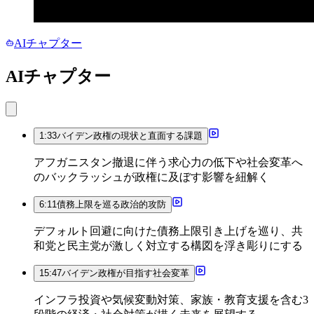
AIチャプター
AIチャプター
1:33
バイデン政権の現状と直面する課題
アフガニスタン撤退に伴う求心力の低下や社会変革へ
のバックラッシュが政権に及ぼす影響を紐解く
6:11
債務上限を巡る政治的攻防
デフォルト回避に向けた債務上限引き上げを巡り、共
和党と民主党が激しく対立する構図を浮き彫りにする
15:47
バイデン政権が目指す社会変革
インフラ投資や気候変動対策、家族・教育支援を含む3