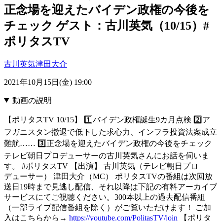
正念場を迎えたバイデン政権の今後を
チェック ゲスト：古川英気（10/15）#
ポリタスTV
古川英気
津田大介
2021年10月15日(金) 19:00
動画の説明
【ポリタスTV 10/15】 1️⃣バイデン政権誕生9カ月点検 2️⃣ア
フガニスタン撤退で低下した求心力、インフラ投資法案成立
難航…… 3️⃣正念場を迎えたバイデン政権の今後をチェック
テレビ朝日プロデューサーの古川英気さんにお話を伺いま
す。 #ポリタスTV 【出演】 古川英気（テレビ朝日プロ
デューサー） 津田大介（MC） ポリタスTVの番組は次回放
送日19時まで見逃し配信、それ以降は下記の有料アーカイブ
サービスにてご視聴ください。300本以上の過去配信番組
（一部ライブ配信番組を除く）がご覧いただけます！ ご加
入はこちらから→
https://youtube.com/PolitasTV/join
【ポリタ