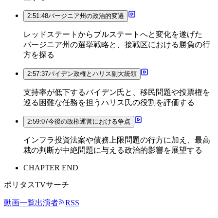
2:51:48
バージニア州の政治的変遷
レッドステートからブルステートへと変化を遂げた
バージニア州の選挙戦略と、接戦区における勝負の行
方を探る
2:57:37
バイデン政権とハリス副大統領
支持率が低下するバイデン氏と、移民問題や投票権を
巡る困難な任務を担うハリス氏の役割を評価する
2:59:07
今後の政権運営における争点
インフラ投資法案や債務上限問題の行方に加え、最高
裁の判断が中絶問題に与える政治的影響を展望する
CHAPTER END
ポリタスTVサーチ
動画一覧
出演者
RSS