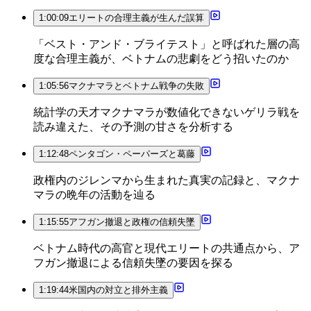
1:00:09
エリートの合理主義が生んだ誤算
「ベスト・アンド・ブライテスト」と呼ばれた層の高
度な合理主義が、ベトナムの悲劇をどう招いたのか
1:05:56
マクナマラとベトナム戦争の失敗
統計学の天才マクナマラが数値化できないゲリラ戦を
読み違えた、その予測の甘さを分析する
1:12:48
ペンタゴン・ペーパーズと葛藤
政権内のジレンマから生まれた真実の記録と、マクナ
マラの晩年の活動を辿る
1:15:55
アフガン撤退と政権の信頼失墜
ベトナム時代の高官と現代エリートの共通点から、ア
フガン撤退による信頼失墜の要因を探る
1:19:44
米国内の対立と排外主義