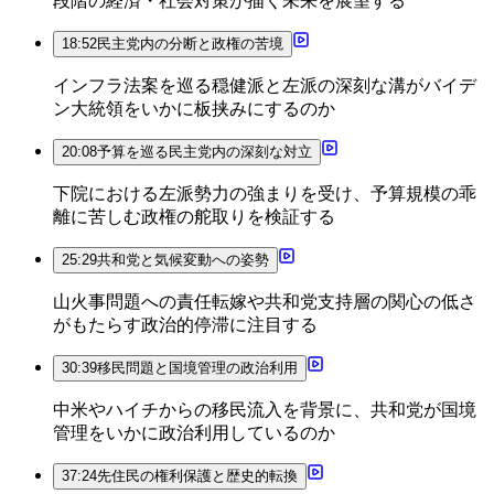
段階の経済・社会対策が描く未来を展望する
18:52
民主党内の分断と政権の苦境
インフラ法案を巡る穏健派と左派の深刻な溝がバイデ
ン大統領をいかに板挟みにするのか
20:08
予算を巡る民主党内の深刻な対立
下院における左派勢力の強まりを受け、予算規模の乖
離に苦しむ政権の舵取りを検証する
25:29
共和党と気候変動への姿勢
山火事問題への責任転嫁や共和党支持層の関心の低さ
がもたらす政治的停滞に注目する
30:39
移民問題と国境管理の政治利用
中米やハイチからの移民流入を背景に、共和党が国境
管理をいかに政治利用しているのか
37:24
先住民の権利保護と歴史的転換