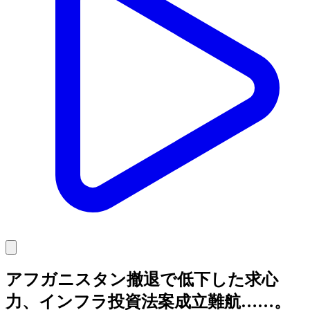
アフガニスタン撤退で低下した求心
力、インフラ投資法案成立難航……。