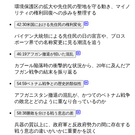
環境保護区の拡大や先住民の聖地を守る動き、マイノ
リティの権利回復への歩みを整理する
42:30
米国における先住民の権利変化
バイデン大統領による先住民の日の宣言や、プロス
ポーツ界での名称変更に見る潮流を追う
46:19
アフガン撤退が招いた混乱
カブール陥落時の衝撃的な状況から、20年に及んだア
フガン戦争の結末を振り返る
54:59
ベトナム戦争との歴史的類似性
アフガニスタン撤退の混乱が、かつてのベトナム戦争
の敗北とどのように重なり合っているのか
58:38
勝敗を分ける戦う意志の差
兵器の質以上に、政府軍と反政府勢力の間に存在する
戦う意志の違いがいかに重要かを説く