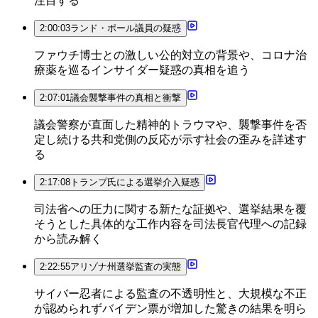
注目する
2:00:03
ランド・ポール議員の疑惑
ファウチ博士との激しい公的対立の背景や、コロナ治
療薬を巡るインサイダー疑惑の真相を追う
2:07:01
議会襲撃事件の真相と衝撃
議会警察が直面した精神的トラウマや、襲撃事件を否
定し続ける共和党側の反応が示す社会の歪みを詳述す
る
2:17:08
トランプ氏による選挙介入疑惑
司法省への圧力に関する新たな証拠や、選挙結果を覆
そうとした具体的な工作内容を司法長官代理への記録
から読み解く
2:22:55
アリゾナ州選挙監査の実態
サイバー忍者による監査の不透明性と、大規模な不正
が認められずバイデン票が増加した驚きの結果を明ら