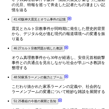
の元旦、特報を巡って奔走した記者たちの凄まじい記
憶を辿る
41:43
阪神大震災とオウム事件の記憶
震災とカルト宗教事件が同時期に発生した歴史的背景
から、デジタル化が進む現代の報道環境への変遷を振
り返る
46:27
カルト宗教問題が残した教訓
オウム真理教事件から30年が経過し、安倍元首相銃撃
事件との共通点を見出しながら社会が学ぶべき教訓を
整理する
48:50
家系ラーメンの魅力とブーム
こだわり抜かれた家系ラーメンの定義や、社会的な
ラーメンブームの変遷について軽妙な雑談を展開する
51:25
番組の今後の展開と告知