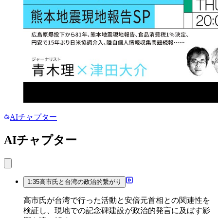
AIチャプター
AIチャプター
1:35
高市氏と台湾の政治的繋がり
高市氏が台湾で行った活動と安倍元首相との関連性を
検証し、現地での記念碑建設が政治的発言に及ぼす影