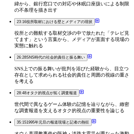
緯から、銀行窓口での対応や休眠口座扱いによる制限
の不条理を描き出す
23:16
役所取材における壁とメディアの現状
役所との難航する取材交渉の中で放たれた「テレビ見
てます」という言葉から、メディアが直面する現場の
実態に触れる
26:28
SNS時代の社会的責任と振る舞い
SNS上での振る舞いが批判を浴びた経験から、目立つ
存在として求められる社会的責任と周囲の視線の重さ
を考える
28:48
オタク的視点が拓く調査報道
世代間で異なるゲーム体験の記憶を辿りながら、緻密
な調査報道を支えるオタク的視点の重要性を論じる
35:15
1995年元旦の報道現場と記者の熱狂
オウム真理教事件や阪神・淡路大震災が重なった激動