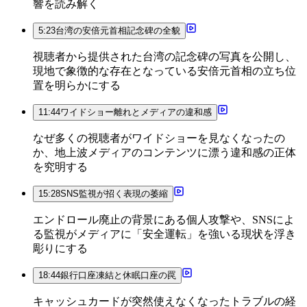
響を読み解く
5:23
台湾の安倍元首相記念碑の全貌
視聴者から提供された台湾の記念碑の写真を公開し、
現地で象徴的な存在となっている安倍元首相の立ち位
置を明らかにする
11:44
ワイドショー離れとメディアの違和感
なぜ多くの視聴者がワイドショーを見なくなったの
か、地上波メディアのコンテンツに漂う違和感の正体
を究明する
15:28
SNS監視が招く表現の萎縮
エンドロール廃止の背景にある個人攻撃や、SNSによ
る監視がメディアに「安全運転」を強いる現状を浮き
彫りにする
18:44
銀行口座凍結と休眠口座の罠
キャッシュカードが突然使えなくなったトラブルの経