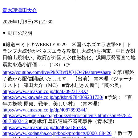
青木理
津田大介
2026年1月8日(木) 21:30
動画の説明
■報道ヨミトキWEEKLY #229 米国ベネズエラ攻撃SP｜ト
ランプ大統領がベネズエラを攻撃し大統領を拘束、中国が対
日輸出規制か、政府が外国人永住厳格化、浜岡原発審査で地
震動を過小評価……（1/8） 👉
https://youtube.com/live/PkXBvfUQ1O4?feature=share
※第1部終
了後から配信開始いたします。 【出演】 青木理（ジャーナ
リスト） 津田大介（MC） ■青木理さん新刊『闇の奥』
https://www.amazon.co.jp/dp/430923173X/
https://www.kawade.co.jp/np/isbn/9784309231730/
■予約：『百
年の挽歌 原発、戦争、美しい村』（青木理）
https://www.amazon.co.jp/dp/4087890244/
https://www.shueisha.co.jp/books/items/contents.html?isbn=978-4-
08-789024-2
■誘蛾灯 鳥取連続不審死事件（青木理）
https://www.amazon.co.jp/dp/406218673X
https://www.kodansha.co.jp/book/products/0000188426
「数十万