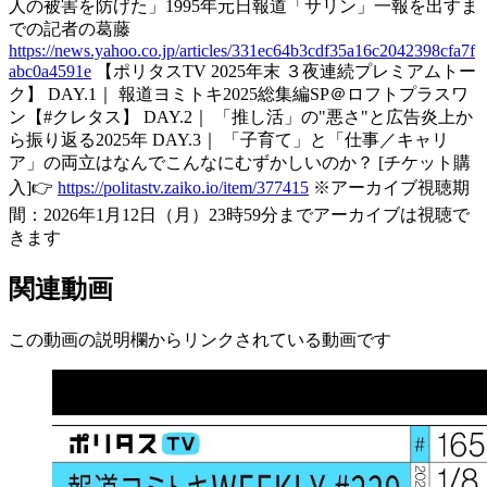
人の被害を防げた」1995年元日報道「サリン」一報を出すま
での記者の葛藤
https://news.yahoo.co.jp/articles/331ec64b3cdf35a16c2042398cfa7f
abc0a4591e
【ポリタスTV 2025年末 ３夜連続プレミアムトー
ク】 DAY.1｜ 報道ヨミトキ2025総集編SP＠ロフトプラスワ
ン【#クレタス】 DAY.2｜ 「推し活」の"悪さ"と広告炎上か
ら振り返る2025年 DAY.3｜ 「子育て」と「仕事／キャリ
ア」の両立はなんでこんなにむずかしいのか？ [チケット購
入]👉
https://politastv.zaiko.io/item/377415
※アーカイブ視聴期
間：2026年1月12日（月）23時59分までアーカイブは視聴で
きます
関連動画
この動画の説明欄からリンクされている動画です