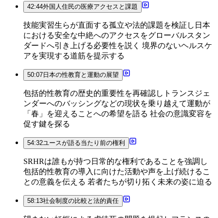
42:44
外国人住民の医療アクセスと課題
技能実習生らが直面する孤立や法的課題を検証し日本
における安全な中絶へのアクセスをグローバルスタン
ダードへ引き上げる必要性を説く 境界のないヘルスケ
アを実現する道筋を提示する
50:07
日本の性教育と運動の展望
包括的性教育の歴史的重要性を再確認しトランスジェ
ンダーへのバッシングなどの現状を乗り越えて運動が
「春」を迎えることへの希望を語る 社会の意識変容を
促す鍵を探る
54:32
ユースが語る当たり前の権利
SRHRは誰もが持つ日常的な権利であることを強調し
包括的性教育の導入に向けた活動や声を上げ続けるこ
との意義を伝える 若者たちが切り拓く未来の姿に迫る
58:13
社会制度の比較と法的責任