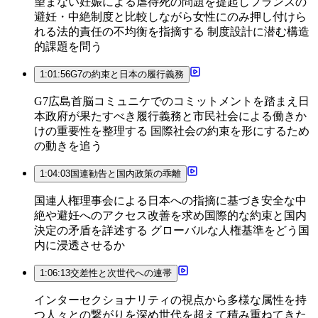
望まない妊娠による虐待死の問題を提起しフランスの
避妊・中絶制度と比較しながら女性にのみ押し付けら
れる法的責任の不均衡を指摘する 制度設計に潜む構造
的課題を問う
1:01:56
G7の約束と日本の履行義務
G7広島首脳コミュニケでのコミットメントを踏まえ日
本政府が果たすべき履行義務と市民社会による働きか
けの重要性を整理する 国際社会の約束を形にするため
の動きを追う
1:04:03
国連勧告と国内政策の乖離
国連人権理事会による日本への指摘に基づき安全な中
絶や避妊へのアクセス改善を求め国際的な約束と国内
決定の矛盾を詳述する グローバルな人権基準をどう国
内に浸透させるか
1:06:13
交差性と次世代への連帯
インターセクショナリティの視点から多様な属性を持
つ人々との繋がりを深め世代を超えて積み重ねてきた