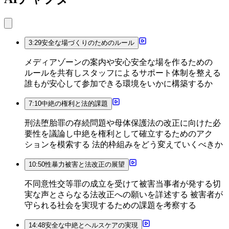
3:29
安全な場づくりのためのルール
メディアゾーンの案内や安心安全な場を作るための
ルールを共有しスタッフによるサポート体制を整える
誰もが安心して参加できる環境をいかに構築するか
7:10
中絶の権利と法的課題
刑法堕胎罪の存続問題や母体保護法の改正に向けた必
要性を議論し中絶を権利として確立するためのアク
ションを模索する 法的枠組みをどう変えていくべきか
10:50
性暴力被害と法改正の展望
不同意性交等罪の成立を受けて被害当事者が発する切
実な声とさらなる法改正への願いを詳述する 被害者が
守られる社会を実現するための課題を考察する
14:48
安全な中絶とヘルスケアの実現