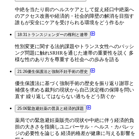
中絶を当たり前のヘルスケアとして捉え経口中絶薬へ
のアクセス改善や経済的・社会的障壁の解消を目指す
誰もが安全にケアを受けられる環境をどう作るか
18:31
トランスジェンダーの権利と連帯
性別変更に関する法的課題やトランス女性へのバッシ
ング問題に触れSRHRを通じた連帯の重要性を説く 多
様な性のあり方を尊重する社会への歩みを語る
21:26
優生保護法と強制不妊手術の歴史
優生保護法に基づく強制手術の歴史を振り返り謝罪と
補償を求める裁判の現状から自己決定権の保障を問い
直す 繰り返してはならない過ちをどう防ぐか
25:06
緊急避妊薬の普及と経済的課題
薬局での緊急避妊薬販売の現状や中絶に伴う経済的負
担の大きさを指摘しユニバーサル・ヘルス・カバレッ
ジの必要性を論じる 経済的格差が健康に与える影響を