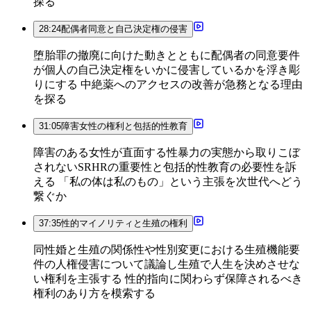
探る
28:24
配偶者同意と自己決定権の侵害
堕胎罪の撤廃に向けた動きとともに配偶者の同意要件
が個人の自己決定権をいかに侵害しているかを浮き彫
りにする 中絶薬へのアクセスの改善が急務となる理由
を探る
31:05
障害女性の権利と包括的性教育
障害のある女性が直面する性暴力の実態から取りこぼ
されないSRHRの重要性と包括的性教育の必要性を訴
える 「私の体は私のもの」という主張を次世代へどう
繋ぐか
37:35
性的マイノリティと生殖の権利
同性婚と生殖の関係性や性別変更における生殖機能要
件の人権侵害について議論し生殖で人生を決めさせな
い権利を主張する 性的指向に関わらず保障されるべき
権利のあり方を模索する