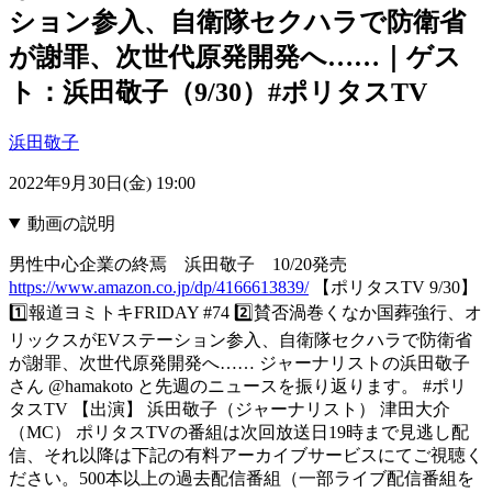
ション参入、自衛隊セクハラで防衛省
が謝罪、次世代原発開発へ……｜ゲス
ト：浜田敬子（9/30）#ポリタスTV
浜田敬子
2022年9月30日(金) 19:00
動画の説明
男性中心企業の終焉 浜田敬子 10/20発売
https://www.amazon.co.jp/dp/4166613839/
【ポリタスTV 9/30】
1️⃣報道ヨミトキFRIDAY #74 2️⃣賛否渦巻くなか国葬強行、オ
リックスがEVステーション参入、自衛隊セクハラで防衛省
が謝罪、次世代原発開発へ…… ジャーナリストの浜田敬子
さん @hamakoto と先週のニュースを振り返ります。 #ポリ
タスTV 【出演】 浜田敬子（ジャーナリスト） 津田大介
（MC） ポリタスTVの番組は次回放送日19時まで見逃し配
信、それ以降は下記の有料アーカイブサービスにてご視聴く
ださい。500本以上の過去配信番組（一部ライブ配信番組を