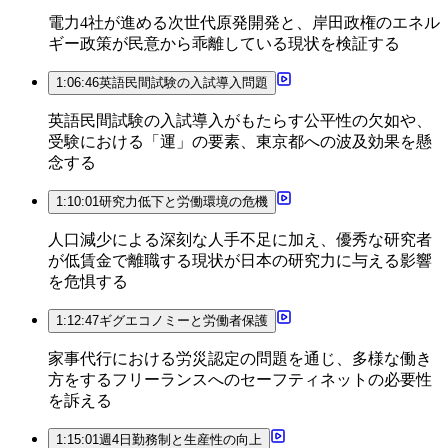
電力4社が進める次世代原発開発と、岸田政権のエネル
ギー政策が民意から乖離している現状を検証する
1:06:46
英語民間試験の入試導入問題
英語民間試験の入試導入がもたらす公平性の欠如や、
受験における「運」の要素、東京都への波及効果を懸
念する
1:10:01
研究力低下と労働環境の危機
人口減少による深刻な人手不足に加え、優秀な研究者
が低賃金で離職する現状が日本の研究力に与える影響
を危惧する
1:12:47
ギグエコノミーと労働者保護
家事代行における労災認定の問題を通じ、多様な働き
方をするフリーランスへのセーフティネットの必要性
を訴える
1:15:01
週4日勤務制と生産性の向上