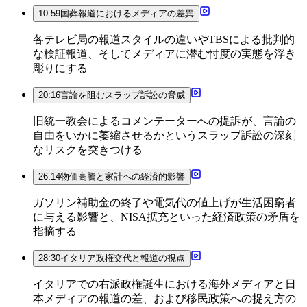
10:59
国葬報道におけるメディアの差異
各テレビ局の報道スタイルの違いやTBSによる批判的
な検証報道、そしてメディアに潜む忖度の実態を浮き
彫りにする
20:16
言論を阻むスラップ訴訟の脅威
旧統一教会によるコメンテーターへの提訴が、言論の
自由をいかに萎縮させるかというスラップ訴訟の深刻
なリスクを突きつける
26:14
物価高騰と家計への経済的影響
ガソリン補助金の終了や電気代の値上げが生活困窮者
に与える影響と、NISA拡充といった経済政策の矛盾を
指摘する
28:30
イタリア政権交代と報道の視点
イタリアでの右派政権誕生における海外メディアと日
本メディアの報道の差、および移民政策への捉え方の