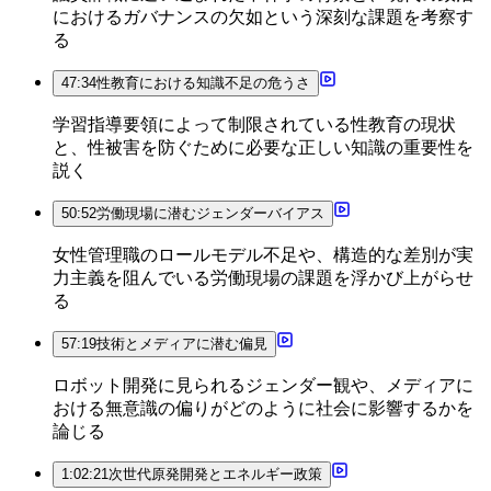
におけるガバナンスの欠如という深刻な課題を考察す
る
47:34
性教育における知識不足の危うさ
学習指導要領によって制限されている性教育の現状
と、性被害を防ぐために必要な正しい知識の重要性を
説く
50:52
労働現場に潜むジェンダーバイアス
女性管理職のロールモデル不足や、構造的な差別が実
力主義を阻んでいる労働現場の課題を浮かび上がらせ
る
57:19
技術とメディアに潜む偏見
ロボット開発に見られるジェンダー観や、メディアに
おける無意識の偏りがどのように社会に影響するかを
論じる
1:02:21
次世代原発開発とエネルギー政策