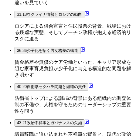
違いを見ていく
31:18
ウクライナ情勢とロシアの動向
ロシアによる併合宣言と住民投票の背景、戦場におけ
る残虐な実態、そしてプーチン政権が抱える経済的リ
スクに迫る
36:36
少子化を招く男女格差の構造
賃金格差や無償のケア労働といった、キャリア形成を
阻む家事育児負担が少子化に与える構造的な問題を解
き明かす
40:20
自衛隊セクハラ問題と組織の責任
防衛省トップによる謝罪の背景にある組織内の調査体
制の不備や、人権を守るためのリーダーシップの重要
性を問う
43:21
政治不祥事とガバナンスの欠如
議員辞職に追い込まれた不祥事の背景と、現代の政治