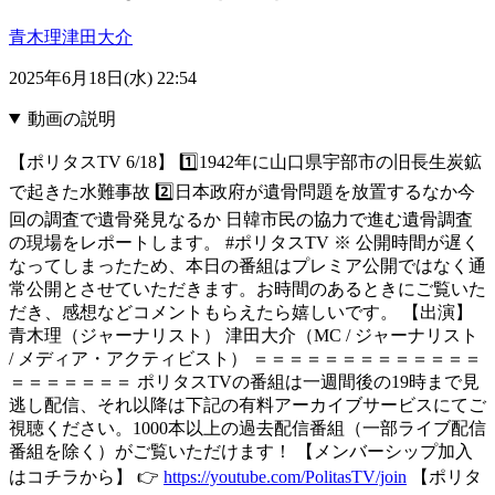
青木理
津田大介
2025年6月18日(水) 22:54
動画の説明
【ポリタスTV 6/18】 1️⃣1942年に山口県宇部市の旧長生炭鉱
で起きた水難事故 2️⃣日本政府が遺骨問題を放置するなか今
回の調査で遺骨発見なるか 日韓市民の協力で進む遺骨調査
の現場をレポートします。 #ポリタスTV ※ 公開時間が遅く
なってしまったため、本日の番組はプレミア公開ではなく通
常公開とさせていただきます。お時間のあるときにご覧いた
だき、感想などコメントもらえたら嬉しいです。 【出演】
青木理（ジャーナリスト） 津田大介（MC / ジャーナリスト
/ メディア・アクティビスト） ＝＝＝＝＝＝＝＝＝＝＝＝＝
＝＝＝＝＝＝＝ ポリタスTVの番組は一週間後の19時まで見
逃し配信、それ以降は下記の有料アーカイブサービスにてご
視聴ください。1000本以上の過去配信番組（一部ライブ配信
番組を除く）がご覧いただけます！ 【メンバーシップ加入
はコチラから】 👉
https://youtube.com/PolitasTV/join
【ポリタ