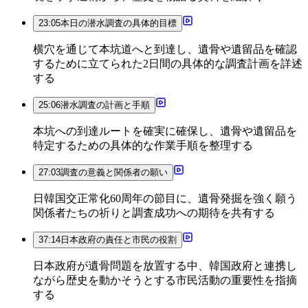
23:05
本日の潜水調査の具体的目標
横穴を通じて本坑道へと到達し、遺骨や遺留品を確認
するために立てられた2日間の具体的な調査計画を詳述
する
25:06
潜水調査の計画と手順
本坑への到達ルートを確実に確保し、遺骨や遺留品を
特定するための具体的な作業手順を整理する
27:03
調査の意義と関係者の願い
日韓国交正常化60周年の節目に、遺骨発掘を強く願う
関係者たちの祈りと調査成功への期待を共有する
37:14
日本政府の責任と市民の役割
日本政府が遺骨問題を放置する中、韓国政府と連携し
ながら歴史を動かそうとする市民活動の重要性を指摘
する