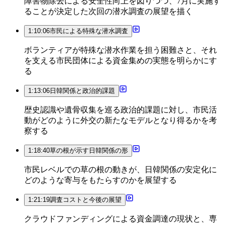
障害物除去による安全性向上を図りつつ、7月に実施す
ることが決定した次回の潜水調査の展望を描く
1:10:06
市民による特殊な潜水調査
ボランティアが特殊な潜水作業を担う困難さと、それ
を支える市民団体による資金集めの実態を明らかにす
る
1:13:06
日韓関係と政治的課題
歴史認識や遺骨収集を巡る政治的課題に対し、市民活
動がどのように外交の新たなモデルとなり得るかを考
察する
1:18:40
草の根が示す日韓関係の形
市民レベルでの草の根の動きが、日韓関係の安定化に
どのような寄与をもたらすのかを展望する
1:21:19
調査コストと今後の展望
クラウドファンディングによる資金調達の現状と、専