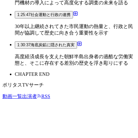
門機材の導入によって高度化する調査の未来を語る
1:25:47
社会運動と行政の連携
30年以上継続されてきた市民運動の熱量と、行政と民
間が協調して歴史に向き合う重要性を示す
1:30:37
海底炭鉱に隠された真実
高度経済成長を支えた朝鮮半島出身者の過酷な労働実
態と、そこに存在する差別の歴史を浮き彫りにする
CHAPTER END
ポリタスTVサーチ
動画一覧
出演者
RSS