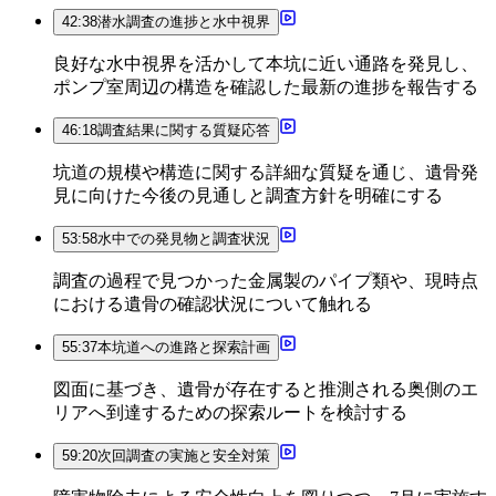
42:38
潜水調査の進捗と水中視界
良好な水中視界を活かして本坑に近い通路を発見し、
ポンプ室周辺の構造を確認した最新の進捗を報告する
46:18
調査結果に関する質疑応答
坑道の規模や構造に関する詳細な質疑を通じ、遺骨発
見に向けた今後の見通しと調査方針を明確にする
53:58
水中での発見物と調査状況
調査の過程で見つかった金属製のパイプ類や、現時点
における遺骨の確認状況について触れる
55:37
本坑道への進路と探索計画
図面に基づき、遺骨が存在すると推測される奥側のエ
リアへ到達するための探索ルートを検討する
59:20
次回調査の実施と安全対策