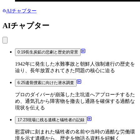
AIチャプター
AIチャプター
0:19
長生炭鉱の悲劇と歴史的背景
1942年に発生した水難事故と朝鮮人強制連行の歴史を
辿り、長年放置されてきた問題の核心に迫る
6:25
遺骨捜索に向けた潜水調査
プロのダイバーが崩落した主坑道へアプローチするた
め、通気孔から障害物を撤去し通路を確保する過酷な
現状を伝える
17:23
現場に残る遺構と犠牲者の記録
慰霊碑に刻まれた犠牲者の名前や当時の過酷な労働環
境を示す遺構から、歴史を物語る資料を紐解く