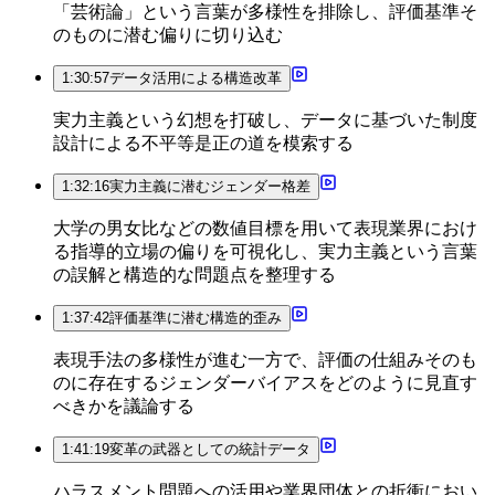
「芸術論」という言葉が多様性を排除し、評価基準そ
のものに潜む偏りに切り込む
1:30:57
データ活用による構造改革
実力主義という幻想を打破し、データに基づいた制度
設計による不平等是正の道を模索する
1:32:16
実力主義に潜むジェンダー格差
大学の男女比などの数値目標を用いて表現業界におけ
る指導的立場の偏りを可視化し、実力主義という言葉
の誤解と構造的な問題点を整理する
1:37:42
評価基準に潜む構造的歪み
表現手法の多様性が進む一方で、評価の仕組みそのも
のに存在するジェンダーバイアスをどのように見直す
べきかを議論する
1:41:19
変革の武器としての統計データ
ハラスメント問題への活用や業界団体との折衝におい