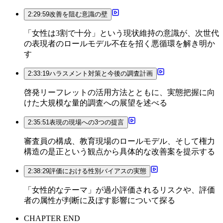
2:29:59
改善を阻む意識の壁
「女性は3割で十分」という現状維持の意識が、次世代
の表現者のロールモデル不在を招く悪循環を解き明か
す
2:33:19
ハラスメント対策と今後の調査計画
啓発リーフレットの活用方法とともに、実態把握に向
けた大規模な量的調査への展望を述べる
2:35:51
表現の現場への3つの提言
審査員の構成、教育現場のロールモデル、そして権力
構造の是正という観点から具体的な改善案を提示する
2:38:29
評価における性別バイアスの実態
「女性的なテーマ」が過小評価されるリスクや、評価
者の属性が判断に及ぼす影響について探る
CHAPTER END