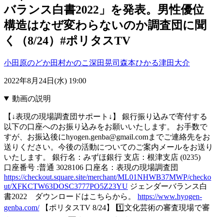
バランス白書2022」を発表。男性優位
構造はなぜ変わらないのか調査団に聞
く（8/24）#ポリタスTV
小田原のどか
田村かのこ
深田晃司
森本ひかる
津田大介
2022年8月24日(水) 19:00
動画の説明
【↓表現の現場調査団サポート↓】 銀行振り込みで寄付する
以下の口座へのお振り込みをお願いいたします。 お手数で
すが、お振込後にhyogen.genba@gmail.comまでご連絡先をお
送りください。今後の活動についてのご案内メールをお送り
いたします。 銀行名：みずほ銀行 支店：根津支店 (0235)
口座番号 :普通 3028106 口座名：表現の現場調査団
https://checkout.square.site/merchant/ML01NHWB37MWP/checko
ut/XFKCTW63DOSC3777PO5Z23YU
ジェンダーバランス白
書2022 ダウンロードはこちらから。
https://www.hyogen-
genba.com/
【ポリタスTV 8/24】 1️⃣文化芸術の審査現場で審