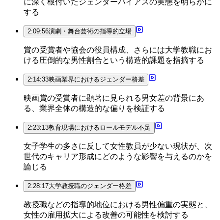
に深く根付いたジェンダーバイアスの実態を明らかに
する
2:09:56
演劇・舞台芸術の指導的立場
賞の受賞者や協会の役員構成、さらには大学教職にお
ける圧倒的な男性割合という構造的課題を指摘する
2:14:33
映画業界におけるジェンダー格差
映画賞の受賞者に顕著に見られる男女差の背景にあ
る、業界全体の構造的な偏りを検証する
2:23:13
教育現場におけるロールモデル不足
女子学生の多さに反して女性教員が少ない現状が、次
世代のキャリア形成にどのような影響を与えるのかを
論じる
2:28:17
大学教授職のジェンダー格差
教授職などの指導的地位における男性偏重の実態と、
女性の雇用拡大による改善の可能性を検討する