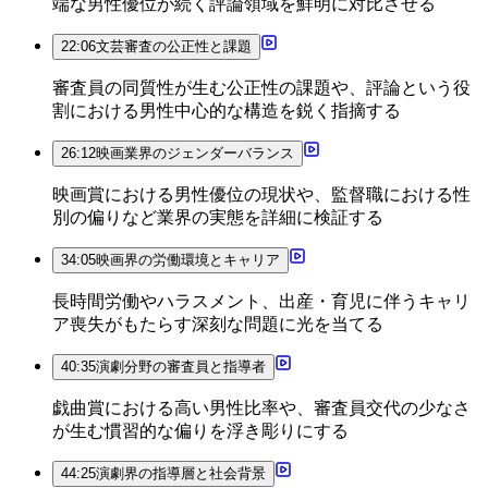
端な男性優位が続く評論領域を鮮明に対比させる
22:06
文芸審査の公正性と課題
審査員の同質性が生む公正性の課題や、評論という役
割における男性中心的な構造を鋭く指摘する
26:12
映画業界のジェンダーバランス
映画賞における男性優位の現状や、監督職における性
別の偏りなど業界の実態を詳細に検証する
34:05
映画界の労働環境とキャリア
長時間労働やハラスメント、出産・育児に伴うキャリ
ア喪失がもたらす深刻な問題に光を当てる
40:35
演劇分野の審査員と指導者
戯曲賞における高い男性比率や、審査員交代の少なさ
が生む慣習的な偏りを浮き彫りにする
44:25
演劇界の指導層と社会背景