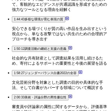
て、客観的なエビデンスが共通認識を形成するための
強力なツールとなる理由を紐解く
1:44:43
多様な環境が育む表現の質
安心できる場づくりが質の高い作品を生み出すという
視点から、単なる攻撃ではない共生のための合理的ア
プローチを導き出す
1:50:12
調査活動の継続と支援の意義
社会的な共有財産として調査結果を活用し続けるた
め、寄付によるサポートの重要性と今後の展望を語る
1:58:27
ジェンダーバランス白書2022の全容
文化芸術分野を対象とした調査の目的や具体的な手
法、そして白書がカバーする領域について概説する
2:00:33
美術・評論分野の男性優位性
審査員や評論家の属性に関するデータから、評価基準