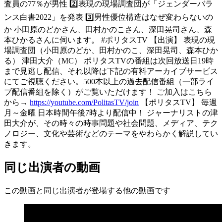
査員の77％が男性 2️⃣表現の現場調査団が「ジェンダーバラ
ンス白書2022」を発表 3️⃣男性優位構造はなぜ変わらないの
か 小田原のどかさん、田村かのこさん、深⽥晃司さん、森
本ひかるさんに伺います。 #ポリタスTV 【出演】 表現の現
場調査団（小田原のどか、田村かのこ、深⽥晃司、森本ひか
る） 津田大介（MC） ポリタスTVの番組は次回放送日19時
まで見逃し配信、それ以降は下記の有料アーカイブサービス
にてご視聴ください。500本以上の過去配信番組（一部ライ
ブ配信番組を除く）がご覧いただけます！ ご加入はこちら
から→
https://youtube.com/PolitasTV/join
【ポリタスTV】 毎週
月～金曜 日本時間午後7時より配信中！ ジャーナリストの津
田大介が、その時々の時事問題や社会問題、メディア、テク
ノロジー、文化や芸術などのテーマをやわらかく解説してい
きます。
同じ出演者の動画
この動画と同じ出演者が登場する他の動画です