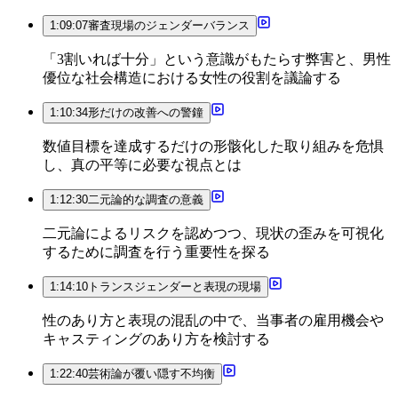
1:09:07
審査現場のジェンダーバランス
「3割いれば十分」という意識がもたらす弊害と、男性
優位な社会構造における女性の役割を議論する
1:10:34
形だけの改善への警鐘
数値目標を達成するだけの形骸化した取り組みを危惧
し、真の平等に必要な視点とは
1:12:30
二元論的な調査の意義
二元論によるリスクを認めつつ、現状の歪みを可視化
するために調査を行う重要性を探る
1:14:10
トランスジェンダーと表現の現場
性のあり方と表現の混乱の中で、当事者の雇用機会や
キャスティングのあり方を検討する
1:22:40
芸術論が覆い隠す不均衡