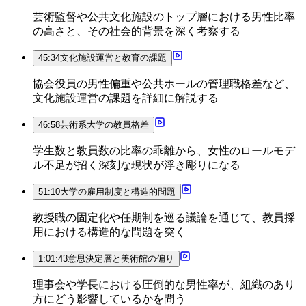
芸術監督や公共文化施設のトップ層における男性比率
の高さと、その社会的背景を深く考察する
45:34
文化施設運営と教育の課題
協会役員の男性偏重や公共ホールの管理職格差など、
文化施設運営の課題を詳細に解説する
46:58
芸術系大学の教員格差
学生数と教員数の比率の乖離から、女性のロールモデ
ル不足が招く深刻な現状が浮き彫りになる
51:10
大学の雇用制度と構造的問題
教授職の固定化や任期制を巡る議論を通じて、教員採
用における構造的な問題を突く
1:01:43
意思決定層と美術館の偏り
理事会や学長における圧倒的な男性率が、組織のあり
方にどう影響しているかを問う