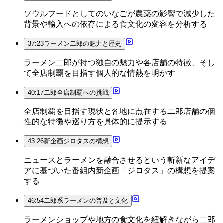
ソウルフードとしてのいなごが農薬の影響で減少した
背景や輸入への依存による食文化の変容を分析する
37:23
ラーメン二郎の魅力と歴史
ラーメン二郎が持つ独自の魅力や各店舗の特徴、そし
て全店制覇を目指す個人的な情熱を明かす
40:17
二郎全店制覇への挑戦
全店制覇を目指す現状と各地に点在する二郎店舗の個
性的な特徴や巡り方を具体的に提示する
43:26
新企画ジロタスの構想
ニュースとラーメンを融合させるという斬新なアイデ
アに基づいた番組内新企画「ジロタス」の構想を提案
する
46:54
二郎系ラーメンの普及と文化
ラーメンショップや地方の食文化を紐解きながら二郎