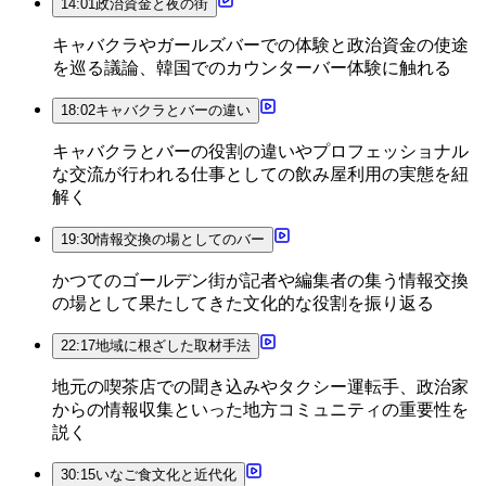
14:01
政治資金と夜の街
キャバクラやガールズバーでの体験と政治資金の使途
を巡る議論、韓国でのカウンターバー体験に触れる
18:02
キャバクラとバーの違い
キャバクラとバーの役割の違いやプロフェッショナル
な交流が行われる仕事としての飲み屋利用の実態を紐
解く
19:30
情報交換の場としてのバー
かつてのゴールデン街が記者や編集者の集う情報交換
の場として果たしてきた文化的な役割を振り返る
22:17
地域に根ざした取材手法
地元の喫茶店での聞き込みやタクシー運転手、政治家
からの情報収集といった地方コミュニティの重要性を
説く
30:15
いなご食文化と近代化