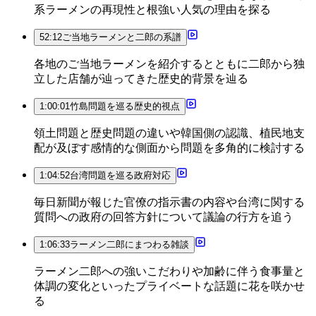
系ラーメンの再現性と根強い人気の理由を探る
52:12
ご当地ラーメンと二郎の系譜
各地のご当地ラーメンを紹介するとともに二郎から独
立した店舗が辿ってきた歴史的背景を辿る
1:00:01
竹島問題を巡る歴史的視点
領土問題と歴史問題の違いや韓国側の認識、植民地支
配が及ぼす感情的な側面から問題を多角的に検討する
1:04:52
台湾問題を巡る政府対応
毎日新聞が報じた官僚の指示書の内容や台湾に関する
質問への政府の回答方針について議論の行方を追う
1:06:33
ラーメン二郎にまつわる雑談
ラーメン二郎への強いこだわりや加齢に伴う食事量と
体調の変化といったプライベートな話題に花を咲かせ
る