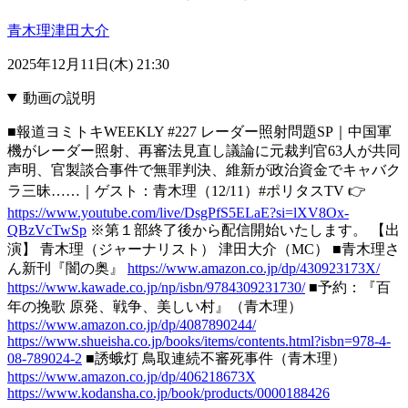
青木理
津田大介
2025年12月11日(木) 21:30
動画の説明
■報道ヨミトキWEEKLY #227 レーダー照射問題SP｜中国軍
機がレーダー照射、再審法見直し議論に元裁判官63人が共同
声明、官製談合事件で無罪判決、維新が政治資金でキャバク
ラ三昧……｜ゲスト：青木理（12/11）#ポリタスTV 👉
https://www.youtube.com/live/DsgPfS5ELaE?si=lXV8Ox-
QBzVcTwSp
※第１部終了後から配信開始いたします。 【出
演】 青木理（ジャーナリスト） 津田大介（MC） ■青木理さ
ん新刊『闇の奥』
https://www.amazon.co.jp/dp/430923173X/
https://www.kawade.co.jp/np/isbn/9784309231730/
■予約：『百
年の挽歌 原発、戦争、美しい村』（青木理）
https://www.amazon.co.jp/dp/4087890244/
https://www.shueisha.co.jp/books/items/contents.html?isbn=978-4-
08-789024-2
■誘蛾灯 鳥取連続不審死事件（青木理）
https://www.amazon.co.jp/dp/406218673X
https://www.kodansha.co.jp/book/products/0000188426