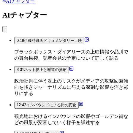
AIチャプター
AIチャプター
0:19
伊藤詩織氏ドキュメンタリー上映
ブラックボックス・ダイアリーズの上映情報や品川で
の舞台挨拶、記者会見の予定について詳しく語る
8:31
ネット炎上と報道の萎縮
政治批判に伴う炎上のリスクがメディアの攻撃回避傾
向を招きジャーナリズムに与える深刻な影響を浮き彫
りにする
12:42
インバウンドによる街の変化
観光地におけるインバウンドの影響やゴールデン街な
どの風景が変容していく様子を詳述する