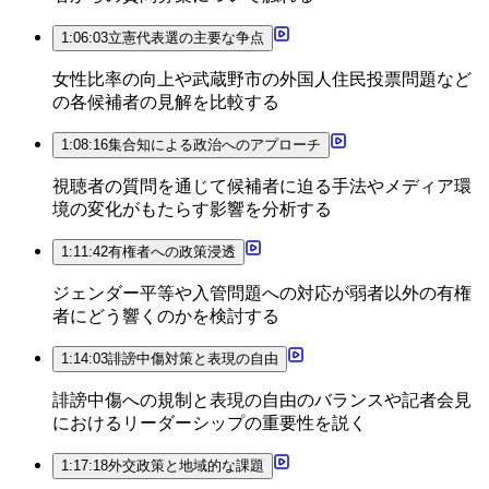
1:06:03
立憲代表選の主要な争点
女性比率の向上や武蔵野市の外国人住民投票問題など
の各候補者の見解を比較する
1:08:16
集合知による政治へのアプローチ
視聴者の質問を通じて候補者に迫る手法やメディア環
境の変化がもたらす影響を分析する
1:11:42
有権者への政策浸透
ジェンダー平等や入管問題への対応が弱者以外の有権
者にどう響くのかを検討する
1:14:03
誹謗中傷対策と表現の自由
誹謗中傷への規制と表現の自由のバランスや記者会見
におけるリーダーシップの重要性を説く
1:17:18
外交政策と地域的な課題