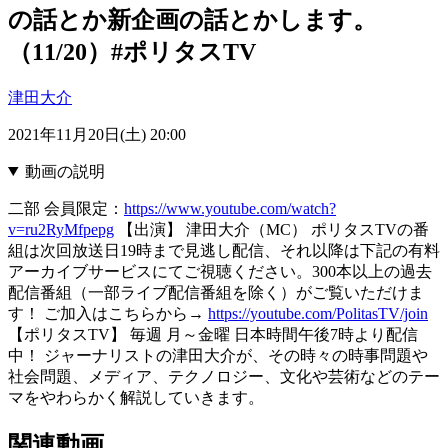
の話とか新企画の話とかします。
（11/20）#ポリタスTV
津田大介
2021年11月20日(土) 20:00
動画の説明
二部 会員限定：
https://www.youtube.com/watch?
v=ru2RyMfpepg
【出演】 津田大介（MC） ポリタスTVの番
組は次回放送日19時まで見逃し配信、それ以降は下記の有料
アーカイブサービスにてご視聴ください。300本以上の過去
配信番組（一部ライブ配信番組を除く）がご覧いただけま
す！ ご加入はこちらから→
https://youtube.com/PolitasTV/join
【ポリタスTV】 毎週 月～金曜 日本時間午後7時より配信
中！ ジャーナリストの津田大介が、その時々の時事問題や
社会問題、メディア、テクノロジー、文化や芸術などのテー
マをやわらかく解説していきます。
関連動画