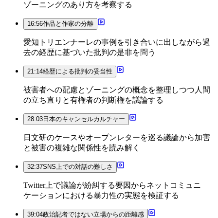
ゾーニングのあり方を考察する
16:56
作品と作家の分離
愛知トリエンナーレの事例を引き合いに出しながら過
去の経歴に基づいた批判の是非を問う
21:14
経歴による批判の妥当性
被害者への配慮とゾーニングの概念を整理しつつ人間
の立ち直りと有権者の判断権を議論する
28:03
日本のキャンセルカルチャー
日文研のケースやオープンレターを巡る議論から加害
と被害の複雑な関係性を読み解く
32:37
SNS上での対話の難しさ
Twitter上で議論が紛糾する要因からネットコミュニ
ケーションにおける暴力性の実態を検証する
39:04
政治記者ではない立場からの距離感