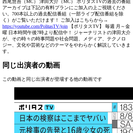
西尾慧吾（MC） 津田大介（MC） ポリタスTVの過去の番組
アーカイブは下記の有料プランにご加入の上ご視聴くださ
い。700本以上の過去配信番組（一部ライブ配信番組を除
く）がご覧いただけます！ ご加入はこちらから→
https://youtube.com/PolitasTV/join
【ポリタスTV】 毎週 月～金
曜 日本時間午後7時より配信中！ ジャーナリストの津田大介
が、その時々の時事問題や社会問題、メディア、テクノロ
ジー、文化や芸術などのテーマをやわらかく解説していきま
す。
同じ出演者の動画
この動画と同じ出演者が登場する他の動画です