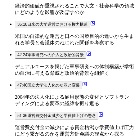
経済的価値が重視されることで人文・社会科学の領域
にどのような影響が及ぼすのか
36:18
日米の大学運営における権力構造
米国の自律的な運営と日本の国策目的の違いから生ま
れる学長と会議体のねじれた関係を考察する
42:24
軍事研究への介入と政治的背景
デュアルユースを掲げた軍事研究への体制構築が学術
の自治に与える脅威と政治的背景を紐解く
47:46
国立大学法人化の功罪と変遷
2004年の法人化による雇用形態の変化とソフトラン
ディングによる変革の経緯を振り返る
51:36
運営費交付金減少と学費値上げの懸念
運営費交付金の減少による資金枯渇が学費値上げ圧力
にどう繋がるのかを運営方針会議の観点から探る