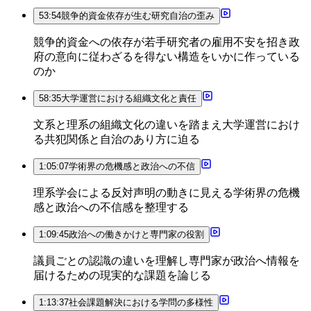
53:54
競争的資金依存が生む研究自治の歪み
競争的資金への依存が若手研究者の雇用不安を招き政
府の意向に従わざるを得ない構造をいかに作っている
のか
58:35
大学運営における組織文化と責任
文系と理系の組織文化の違いを踏まえ大学運営におけ
る共犯関係と自治のあり方に迫る
1:05:07
学術界の危機感と政治への不信
理系学会による反対声明の動きに見える学術界の危機
感と政治への不信感を整理する
1:09:45
政治への働きかけと専門家の役割
議員ごとの認識の違いを理解し専門家が政治へ情報を
届けるための現実的な課題を論じる
1:13:37
社会課題解決における学問の多様性