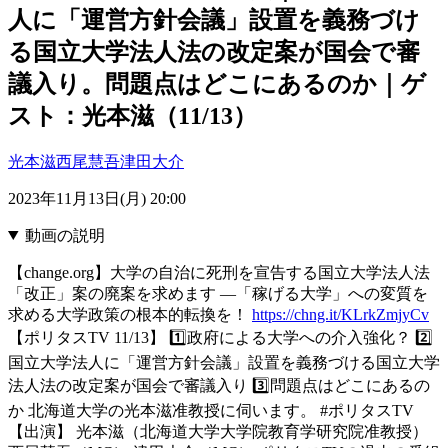
人に「運営方針会議」設置を義務づけ
る国立大学法人法の改定案が国会で審
議入り。問題点はどこにあるのか｜ゲ
スト：光本滋（11/13）
光本滋
西尾慧吾
津田大介
2023年11月13日(月) 20:00
動画の説明
【change.org】大学の自治に死刑を宣告する国立大学法人法
「改正」案の廃案を求めます ―「稼げる大学」への変質を
求める大学政策の根本的転換を！
https://chng.it/KLrkZmjyCv
【ポリタスTV 11/13】 1️⃣政府による大学への介入強化？ 2️⃣
国立大学法人に「運営方針会議」設置を義務づける国立大学
法人法の改定案が国会で審議入り 3️⃣問題点はどこにあるの
か 北海道大学の光本滋准教授に伺います。 #ポリタスTV
【出演】 光本滋（北海道大学大学院教育学研究院准教授）