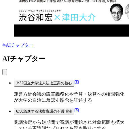
AIチャプター
AIチャプター
1:32
国立大学法人法改正案の核心
運営方針会議の設置義務化や予算・決算への権限強化
が大学の自治に及ぼす懸念を詳述する
6:58
急進する法案審議の不透明性
閣議決定から短期間で審議が開始され対象範囲も拡大
している不透明なプロセスを浮き彫りにする