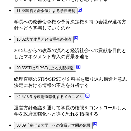
11:38
運営方針会議による学長統制
学長への改善命令権や予算決定権を持つ会議が選考方
針へどう関与していくのか
15:32
大学改革と経済重視の潮流
2015年からの改革の流れと経済社会への貢献を目的と
したマネジメント導入の背景を辿る
20:55
STIとSIPSTによる支配構造
総理直轄のSTIやSIPSTが文科省を取り込む構造と意思
決定における情報の不足を分析する
24:47
大学を政府直轄化するメカニズム
運営方針会議を通じて学長の権限をコントロールし大
学を政府直轄化へと導く恐れを指摘する
30:09
「稼げる大学」への変質と学問の危機