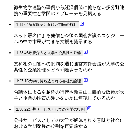
微生物学連盟の事例から経済価値に偏らない多分野連
携の重要性と学問のアプローチを見据える
1:19:04
法案廃案に向けた市民の行動
ネット署名による発信と今後の国会審議のスケジュー
ルの中で市民ができる支援を提示する
1:23:46
政府介入と大学の公共性の乖離
文科相の回答への批判を通じ運営方針会議が大学の公
共性と企業論理をどう乖離させるのか
1:27:15
大学に持ち込まれる会社の論理
合議体による卓越権の行使や新自由主義的な政策が大
学と企業の性質の違いをいかに無視しているのか
1:30:22
公共サービスとしての大学の役割
公共サービスとしての大学が解体される意味と社会に
おける学問発展の役割を再定義する