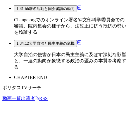
1:31:55
署名活動と国会審議の動向
Change.orgでのオンライン署名や文部科学委員会での
審議、院内集会の様子から、法改正に抗う抵抗の勢い
を検証する
1:34:12
大学自治と民主主義の危機
大学自治の侵害が日本の民主主義に及ぼす深刻な影響
と、一連の動向が象徴する政治の歪みの本質を考察す
る
CHAPTER END
ポリタスTVサーチ
動画一覧
出演者
RSS