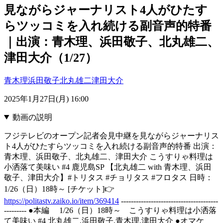
見ながらジャーナリスト4人がひたす
らツッコミを入れ続ける副音声的特番
｜出演：青木理、浜田敬子、北丸雄二、
津田大介（1/27）
青木理
浜田敬子
北丸雄二
津田大介
2025年1月27日(月) 16:00
動画の説明
フジテレビのオープン記者会見中継を見ながらジャーナリス
ト4人がひたすらツッコミを入れ続ける副音声的特番 出演：
青木理、浜田敬子、北丸雄二、津田大介 こうすりゃ料理は
小洒落て美味い #4 鹿児島SP 【北丸雄二 with 青木理、浜田
敬子、津田大介】#トリタス #チョリタス #フロタス 日時：
1/26（日）18時～ [チケット]👉
https://politastv.zaiko.io/item/369414
---------------------------------------
--------- ●本編 1/26（日）18時～ こうすりゃ料理は小洒落
て美味い #4 北丸雄二,浜田敬子,青木理,津田大介 ●オマケ