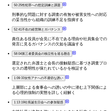
50:25
性犯罪への想定訓練と課題
刑事的な問題に対する調査の有無や被害女性への対応
の妥当性から組織の訓練不足を指摘する
52:41
不在の経営陣とガバナンス
責任ある役員が会見に不在である理由や社員集会での
発言に見るガバナンスの欠如を議論する
58:04
第三者委員会の独立性を巡る懸念
選定された弁護士と会長の接触疑惑に基づき調査プロ
セスの透明性が保たれているかを検証する
1:09:33
女性アナへの不適切な誘い
上層部による食事会への誘いの中に潜む上下関係によ
る心理的強制の実態を詳しく紐解く
1:13:19
社長誕生日会への参加疑惑