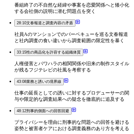
番組終了の不自然な経緯や事案を恋愛関係へと矮小化
する会社側の説明に潜む問題点を突く
28:10
文春報道と調査内容の矛盾
社員Aのマンションでのバーベキューを巡る文春報道
と社内調査の食い違いから調査範囲の限定性を暴く
33:15
性の商品化を許容する組織体質
人権侵害とパワハラの相関関係や旧来の制作スタイル
が残るフジテレビの社風を考察する
43:08
業務と誘いの境界線
仕事の延長としての誘いに対するプロデューサーの関
与や限定的な調査結果への疑念を徹底的に追及する
48:12
刑事的側面への回答回避
プライバシーを理由に刑事的な問題への回答を避ける
姿勢と被害者ケアにおける調査義務のあり方を考える