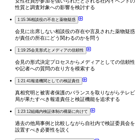
女性社員が参加を強いられたとされる社内イベントの
性質と調査対象への影響を検討する
1:15:36
相談役の不在と薬物疑惑
会見に出席しない相談役の存在や言及された薬物疑惑
が責任の所在にどう関わるのかを問う
1:19:25
会見形式とメディアの信頼性
会見の形式決定プロセスからメディアとしての信頼性
や記者への質問の在り方を模索する
1:21:41
報道機関としての検証責任
真相究明と被害者保護のバランスを取りながらテレビ
局が果たすべき報道責任と検証機能を追求する
1:23:12
組織内検証体制の構築に向けて
過去の他局事例と比較しながら自社内で検証委員会を
設置すべき必要性を説く