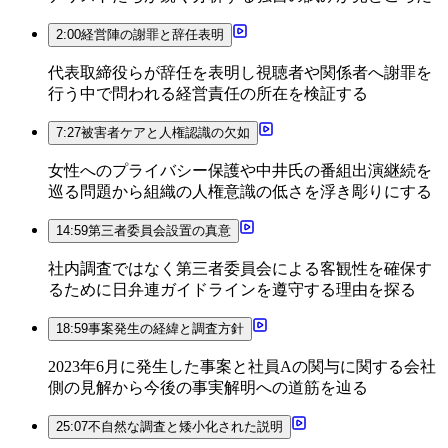
2:00
経営陣の謝罪と辞任表明
代表取締役らが辞任を表明し視聴者や関係者へ謝罪を
行う中で問われる経営責任の所在を検証する
7:27
被害者ケアと人権認識の欠如
女性へのプライバシー保護や中井氏の番組出演継続を
巡る問題から組織の人権意識の低さを浮き彫りにする
14:59
第三者委員会設置の真意
社内調査ではなく第三者委員会による客観性を確保す
るために日弁連ガイドラインを遵守する理由を探る
18:59
事案発生の経緯と調査方針
2023年6月に発生した事案と社員Aの関与に関する会社
側の見解から今後の事実解明への道筋を辿る
25:07
不自然な調査と矮小化された説明