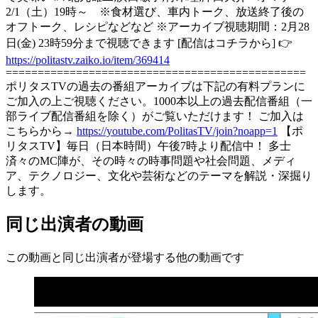
2/1（土）19時～ ※食材選び、車内トーク、放送終了後の
オフトーク、レシピなどなど ※アーカイブ視聴期間：2月28
日(金) 23時59分まで視聴できます [配信はコチラから] 👉
https://politastv.zaiko.io/item/369414
===============================================
ポリタスTVの過去の番組アーカイブは下記の有料プランに
ご加入の上ご視聴ください。1000本以上の過去配信番組（一
部ライブ配信番組を除く）がご覧いただけます！ ご加入は
こちらから→
https://youtube.com/PolitasTV/join?noapp=1
【ポ
リタスTV】毎日（日本時間）午後7時より配信中！ 多士
済々のMC陣が、その時々の時事問題や社会問題、メディ
ア、テクノロジー、文化や芸術などのテーマを解説・深掘り
します。
同じ出演者の動画
この動画と同じ出演者が登場する他の動画です