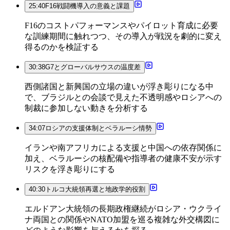
25:40
F16戦闘機導入の意義と課題
F16のコストパフォーマンスやパイロット育成に必要
な訓練期間に触れつつ、その導入が戦況を劇的に変え
得るのかを検証する
30:38
G7とグローバルサウスの温度差
西側諸国と新興国の立場の違いが浮き彫りになる中
で、ブラジルとの会談で見えた不透明感やロシアへの
制裁に参加しない動きを分析する
34:07
ロシアの支援体制とベラルーシ情勢
イランや南アフリカによる支援と中国への依存関係に
加え、ベラルーシの核配備や指導者の健康不安が示す
リスクを浮き彫りにする
40:30
トルコ大統領再選と地政学的役割
エルドアン大統領の長期政権継続がロシア・ウクライ
ナ両国との関係やNATO加盟を巡る複雑な外交構図に