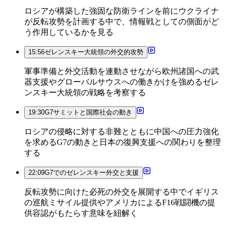
ロシアが構築した強固な防衛ラインを前にウクライナ
が反転攻勢を計画する中で、情報戦としての側面がど
う作用しているかを見る
15:56
ゼレンスキー大統領の外交的攻勢
軍事準備と外交活動を連動させながら欧州諸国への武
器支援やグローバルサウスへの働きかけを強めるゼレ
ンスキー大統領の戦略を考察する
19:30
G7サミットと国際社会の動き
ロシアの侵略に対する非難とともに中国への圧力強化
を求めるG7の動きと日本の復興支援への関わりを整理
する
22:09
G7でのゼレンスキー外交と支援
反転攻勢に向けた必死の外交を展開する中でイギリス
の巡航ミサイル提供やアメリカによるF16戦闘機の提
供容認がもたらす意味を紐解く