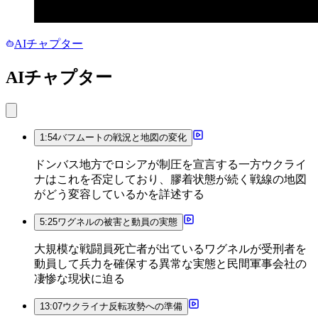
AIチャプター
AIチャプター
1:54
バフムートの戦況と地図の変化
ドンバス地方でロシアが制圧を宣言する一方ウクライ
ナはこれを否定しており、膠着状態が続く戦線の地図
がどう変容しているかを詳述する
5:25
ワグネルの被害と動員の実態
大規模な戦闘員死亡者が出ているワグネルが受刑者を
動員して兵力を確保する異常な実態と民間軍事会社の
凄惨な現状に迫る
13:07
ウクライナ反転攻勢への準備