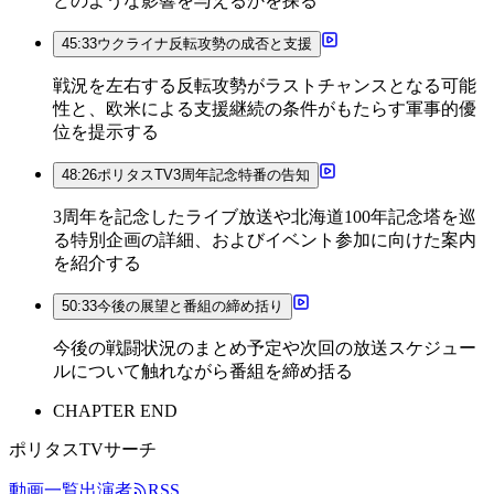
どのような影響を与えるかを探る
45:33
ウクライナ反転攻勢の成否と支援
戦況を左右する反転攻勢がラストチャンスとなる可能
性と、欧米による支援継続の条件がもたらす軍事的優
位を提示する
48:26
ポリタスTV3周年記念特番の告知
3周年を記念したライブ放送や北海道100年記念塔を巡
る特別企画の詳細、およびイベント参加に向けた案内
を紹介する
50:33
今後の展望と番組の締め括り
今後の戦闘状況のまとめ予定や次回の放送スケジュー
ルについて触れながら番組を締め括る
CHAPTER END
ポリタスTVサーチ
動画一覧
出演者
RSS