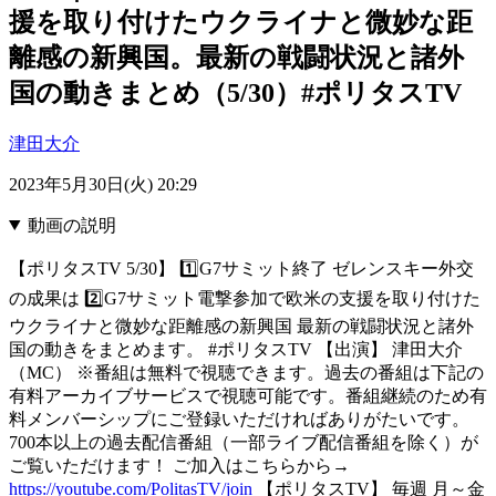
援を取り付けたウクライナと微妙な距
離感の新興国。最新の戦闘状況と諸外
国の動きまとめ（5/30）#ポリタスTV
津田大介
2023年5月30日(火) 20:29
動画の説明
【ポリタスTV 5/30】 1️⃣G7サミット終了 ゼレンスキー外交
の成果は 2️⃣G7サミット電撃参加で欧米の支援を取り付けた
ウクライナと微妙な距離感の新興国 最新の戦闘状況と諸外
国の動きをまとめます。 #ポリタスTV 【出演】 津田大介
（MC） ※番組は無料で視聴できます。過去の番組は下記の
有料アーカイブサービスで視聴可能です。番組継続のため有
料メンバーシップにご登録いただければありがたいです。
700本以上の過去配信番組（一部ライブ配信番組を除く）が
ご覧いただけます！ ご加入はこちらから→
https://youtube.com/PolitasTV/join
【ポリタスTV】 毎週 月～金