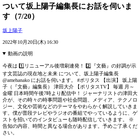
ついて坂上陽子編集長にお話を伺いま
す（7/20）
坂上陽子
2022年10月20日(木) 16:30
動画の説明
今夜は 1️⃣リニューアル後増刷連発！ 2️⃣『文藝』の好調が示
す文芸誌の現在地と未来 について、坂上陽子編集長
@amehanako にお話を伺います。 #ポリタス 【出演】 坂上陽
子（『文藝』編集長） 津田大介 【ポリタスTV】 毎週 月～
金曜 日本時間午後7時より配信中！ ジャーナリストの津田大
介が、その時々の時事問題や社会問題、メディア、テクノロ
ジー、文化や芸術などのテーマをやわらかく解説していきま
す。僕が普段テレビやラジオの番組でやっているように、ゲ
ストを招いてのインタビューも随時配信していきます。 ※
告知の内容、時間と異なる場合があります。予めご了承くだ
さい。