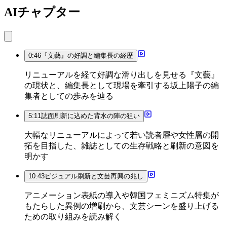
AIチャプター
0:46
『文藝』の好調と編集長の経歴
リニューアルを経て好調な滑り出しを見せる『文藝』
の現状と、編集長として現場を牽引する坂上陽子の編
集者としての歩みを辿る
5:11
誌面刷新に込めた背水の陣の狙い
大幅なリニューアルによって若い読者層や女性層の開
拓を目指した、雑誌としての生存戦略と刷新の意図を
明かす
10:43
ビジュアル刷新と文芸再興の兆し
アニメーション表紙の導入や韓国フェミニズム特集が
もたらした異例の増刷から、文芸シーンを盛り上げる
ための取り組みを読み解く