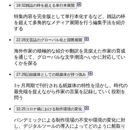
19:32
雑誌の枠を超える単行本展開
特集内容を完全版として単行本化するなど、雑誌の枠
を超えて多角的なメディア展開を行う編集手法を紹介
する
22:28
文芸誌のグローバル化と国際展開
海外作家の積極的な紹介や翻訳を見据えた作家の育成
を通じて、グローバルな文学潮流へいかに対応してい
くかを探る
27:29
記録媒体としての紙媒体が持つ強み
3ヶ月周期で刊行される紙媒体の特性を活かし、時代の
最先端を捉えながら作家の言葉を記録していく役割を
問う
32:25
コロナ禍における制作環境の変化
パンデミックによる制作現場の不安や環境の変化に対
し、デジタルツールの導入によってどのように舵取り