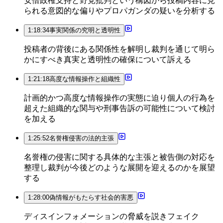
安倍政権支持と野党批判という構図から投稿内容に見
られる意図的な偏りやプロパガンダの疑いを分析する
1:18:34
事実関係の究明と透明性
投稿者の背後にある関係性を解明し裁判を通じて明ら
かにすべき真実と透明性の確保について訴える
1:21:18
高度な情報操作と組織性
計画的かつ高度な情報操作の実態に迫り個人の行為を
超えた組織的な関与や刑事告訴の可能性について検討
を加える
1:25:52
名誉権侵害の法的主張
名誉権の侵害に関する具体的な主張と被告側の対応を
整理し裁判が今後どのような展開を迎えるのかを展望
する
1:28:00
偽情報がもたらす社会的害悪
ディスインフォメーションの脅威を説きフェイク