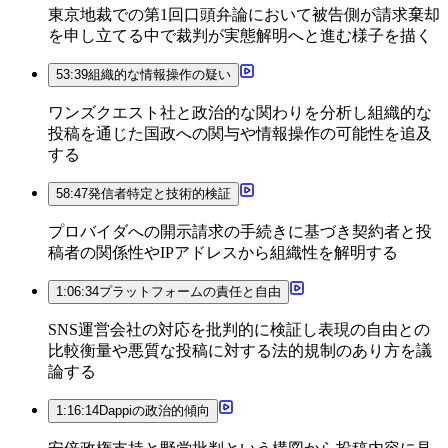
東京地裁での第1回口頭弁論において被告側が請求棄却
を申し立てる中で裁判が実態解明へと進む様子を描く
53:39
組織的な情報操作の疑い
ワンズクエスト社と政治的な関わりを分析し組織的な
投稿を通じた国政への関与や情報操作の可能性を追及
する
58:47
発信者特定と技術的検証
プロバイダへの開示請求の手続きに基づき契約者と投
稿者の関係性やIPアドレスから組織性を解明する
1:06:34
プラットフォームの責任と自由
SNS運営会社の対応を批判的に検証し表現の自由との
比較衡量や悪質な投稿に対する法的規制のあり方を議
論する
1:16:14
Dappiの政治的傾向