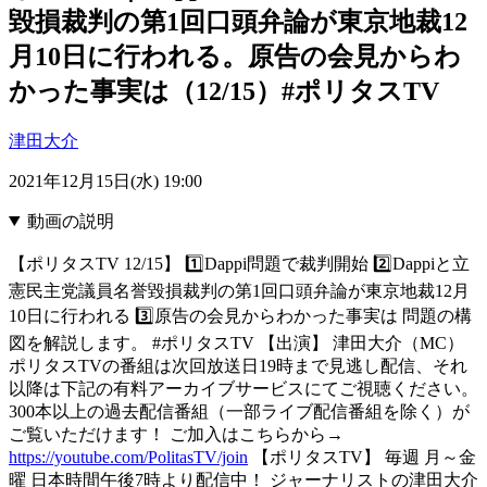
毀損裁判の第1回口頭弁論が東京地裁12
月10日に行われる。原告の会見からわ
かった事実は（12/15）#ポリタスTV
津田大介
2021年12月15日(水) 19:00
動画の説明
【ポリタスTV 12/15】 1️⃣Dappi問題で裁判開始 2️⃣Dappiと立
憲民主党議員名誉毀損裁判の第1回口頭弁論が東京地裁12月
10日に行われる 3️⃣原告の会見からわかった事実は 問題の構
図を解説します。 #ポリタスTV 【出演】 津田大介（MC）
ポリタスTVの番組は次回放送日19時まで見逃し配信、それ
以降は下記の有料アーカイブサービスにてご視聴ください。
300本以上の過去配信番組（一部ライブ配信番組を除く）が
ご覧いただけます！ ご加入はこちらから→
https://youtube.com/PolitasTV/join
【ポリタスTV】 毎週 月～金
曜 日本時間午後7時より配信中！ ジャーナリストの津田大介