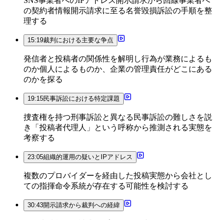
SNS事業者へのIPアドレス開示請求から回線事業者へ
の契約者情報開示請求に至る名誉毀損訴訟の手順を整
理する
15:19
裁判における主要な争点
発信者と投稿者の関係性を解明し行為が業務によるも
のか個人によるものか、企業の管理責任がどこにある
のかを探る
19:15
民事訴訟における特定課題
捜査権を持つ刑事訴訟と異なる民事訴訟の難しさを説
き「投稿者代理人」という呼称から推測される実態を
考察する
23:05
組織的運用の疑いとIPアドレス
複数のプロバイダーを経由した投稿実態から会社とし
ての指揮命令系統が存在する可能性を検討する
30:43
開示請求から裁判への経緯