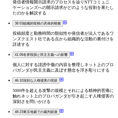
発信者情報開示請求のプロセスを辿りNTTコミュニ
ケーションズへの開示請求がどのような役割を果たし
たのかを解説する
38:03
組織的投稿の具体的根拠
投稿頻度と勤務時間の類似性や発信者が法人であるワ
ンズクエスト社である点から組織的な活動の裏付けを
詳述する
41:09
名誉毀損と民主主義への影響
個人に対する誹謗中傷の内容を整理しネット上のプロ
パガンダが民主主義に及ぼす懸念を浮き彫りにする
46:10
深刻な人権侵害の現状
5000件を超える攻撃の規模とそれによる精神的苦痛に
触れネット上のプロパガンダが引き起こす人権侵害の
深刻さを問いかける
48:23
東京地裁での裁判経過