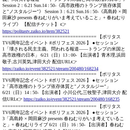
Session 2：6.21 Sun.14 : 50-《高市政権のトランプ依存体質
と"ノスタルジー"》 Session 3：6.21 Sun.16 : 50-《高島鈴 × 岡
田麻沙 presents 春ねむりがいま考えていること」+ 春ねむり
ライブ》 【配信チケット】 👉
https://politastv.zaiko.io/item/382521
==================================== 【ポリタス
TV6周年記念イベント #ポリフェス 2026 】 ●セッション
1「壊される民主主義、問われる報道――トランプの米国と
高市政権の日本」 6/21（日）13 : 00- 【出演者】青木理,浜田
敬子,古川英気,津田大介 配信URL👉
https://zaiko.io/event/382521/stream/200480/168234
==================================== 【ポリタス
TV6周年記念イベント #ポリフェス 2026 】 ●セッション
2「高市政権のトランプ依存体質と"ノスタルジー"」
6/21（日）14 : 50- 【出演者】小川公代,三牧聖子,津田大介 配
信URL👉
https://zaiko.io/event/382521/stream/200480/168235
==================================== 【ポリタス
TV6周年記念イベント #ポリフェス 2026 】 ●セッション
3「高島鈴 × 岡田麻沙 presents 春ねむりがいま考えているこ
と」+ 春ねむりライブ 6/21（日）16 : 50- 【出演者】春ねむ