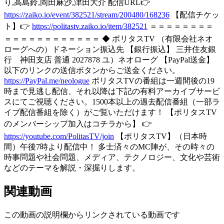
り,高島鈴,岡田麻沙,津田大介 配信URL👉
https://zaiko.io/event/382521/stream/200480/168236
【配信チケッ
ト】👉
https://politastv.zaiko.io/item/382521
＝＝＝＝＝＝＝＝
＝＝＝＝＝＝＝＝＝＝＝＝ ◆ ポリタスTV （有限会社ネオ
ローグへの）ドネーション振込先 【銀行振込】 三井住友銀
行 神田支店 普通 2027878 ユ）ネオローグ 【PayPal送金】
以下のリンクの送信ボタンからご送金ください。
https://PayPal.me/neologue
ポリタスTVの番組は一週間後の19
時まで見逃し配信、それ以降は下記の有料アーカイブサービ
スにてご視聴ください。1500本以上の過去配信番組（一部ラ
イブ配信番組を除く）がご覧いただけます！ 【ポリタスTV
のメンバーシップ加入はコチラから】 👉
https://youtube.com/PolitasTV/join
【ポリタスTV】（日本時
間）午後7時より配信中！ 多士済々のMC陣が、その時々の
時事問題や社会問題、メディア、テクノロジー、文化や芸術
などのテーマを解説・深掘りします。
関連動画
この動画の説明欄からリンクされている動画です