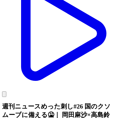
週刊ニュースめった刺し#26 国のクソ
ムーブに備える🤮｜ 岡田麻沙×高島鈴