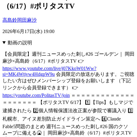
（6/17）#ポリタスTV
高島鈴
岡田麻沙
2026年6月17日(水) 19:00
動画の説明
【会員限定】週刊ニュースめった刺し#26 ゴールデン｜ 岡田
麻沙×高島鈴（6/17）#ポリタスTV 👉
https://www.youtube.com/live/j07KkoW01Ww?
si=MK4Wtjvw4HdgpW9u
会員限定の放送があります。ご視聴
したい方はぜひメンバーシップ登録をお願いします （下記
リンクから会員登録できます） 👉
https://youtube.com/PolitasTV/join
＝＝＝＝＝＝＝＝＝＝＝＝＝
＝＝＝＝＝＝＝ 【ポリタスTV 6/17】 1️⃣【Tips】もしマジで
逮捕されたら 2️⃣個人情報保護法改正案が参院で審議入り 3️⃣
札幌市、アイヌ差別防止ガイドライン策定へ 4️⃣Claude
Fable5問題のまとめ 週刊ニュースめった刺し#26 国のクソ
ムーブに備える🤮｜ 岡田麻沙×高島鈴（6/17）#ポリタスTV