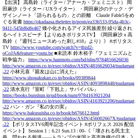
【出演】 高島鈴（ライター / アナーカ・フェミニスト） 岡
田麻沙（ライター / UXライター） ・岡田麻沙のテック・デ
ザインノート「語られるもの」との距離 Claude Fable5をめ
ぐる覚書
https://okadaasa.theletter.jp/posts/ea33b533-95da-4b3c-
9411-545bf6dfe467
矮小化されるアイヌ民族差別 繰り返され
るヘイトスピーチ【よりぬきポリタスTV】《岡田麻沙ｘ高
島鈴（『週刊ニュースめった刺し#18』より）》 #ポリタス
TV
https://www.youtube.com/watch?v=tbzd2-
oCoJA&feature=youtu.be
■未読本 鈴木裕子『フェミニズムと
戦争協力』
https://www.hanmoto.com/bd/isbn/9784816626036
http://www.amazon.co.jp/exec/obidos/ASIN/4816626034/tsudamag
-22
小林元喜『親友は山に消えた』
https://www.shogakukan.co.jp/books/09389844
http://www.amazon.co.jp/exec/obidos/ASIN/4093898448/tsudamag
-22
清水克行『室町「下剋上」サバイバル』
https://books.bunshun.jp/ud/book/num/9784163921204
http://www.amazon.co.jp/exec/obidos/ASIN/4163921206/tsudamag
-22
ハン・ガン『私の女の実』
https://www.hakusuisha.co.jp/book/b676612.html
http://www.amazon.co.jp/exec/obidos/ASIN/456002667X/tsudamag
-22
【ポリタスTV6周年記念イベント #ポリフェス 2026 配信
イベント】 Session 1：6.21 Sun.13 : 00-《「壊される民主主
義、問われる報道――トランプの米国と高市政権の日本」》