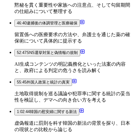
黙秘を貫く重要性や家族への注意点、そして勾留期間
の仕組みについて整理する
46:40
逮捕後の体調管理と医療確保
留置係への医療要求の方法や、弁護士を通じた薬の確
保術について具体的に提示する
52:47
SNS選挙対策と偽情報の規制
AI生成コンテンツの明記義務化といった法案の内容
と、政府による判定の危うさを読み解く
55:45
外国人政策と統計の真実
土地取得規制を巡る議論や犯罪率に関する統計の妥当
性を検証し、デマへの向き合い方を考える
1:02:44
韓国の慰安婦に関する新法
虚偽報道に罰則を科す韓国の新法の背景を探り、日本
の現状との比較から論じる