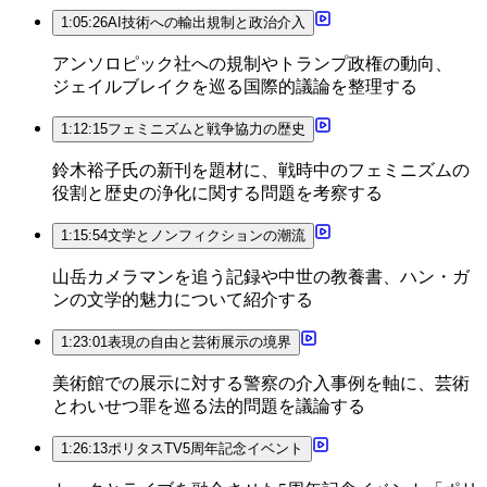
1:05:26
AI技術への輸出規制と政治介入
アンソロピック社への規制やトランプ政権の動向、
ジェイルブレイクを巡る国際的議論を整理する
1:12:15
フェミニズムと戦争協力の歴史
鈴木裕子氏の新刊を題材に、戦時中のフェミニズムの
役割と歴史の浄化に関する問題を考察する
1:15:54
文学とノンフィクションの潮流
山岳カメラマンを追う記録や中世の教養書、ハン・ガ
ンの文学的魅力について紹介する
1:23:01
表現の自由と芸術展示の境界
美術館での展示に対する警察の介入事例を軸に、芸術
とわいせつ罪を巡る法的問題を議論する
1:26:13
ポリタスTV5周年記念イベント