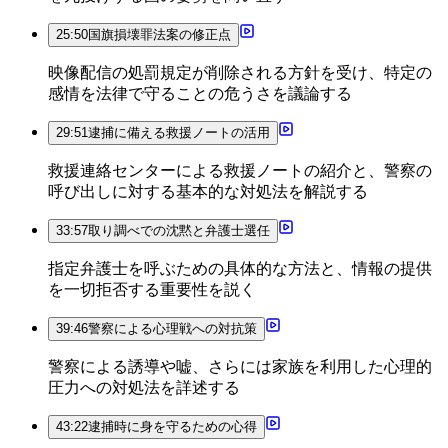
25:50
国旗損壊罪法案の修正点
映像配信の処罰規定が削除される方針を受け、特定の
感情を法律で守ることの危うさを議論する
29:51
逮捕に備える救援ノートの活用
救援連絡センターによる救援ノートの紹介と、警察の
呼び出しに対する基本的な対処法を解説する
33:57
取り調べでの沈黙と弁護士選任
指定弁護士を呼ぶための具体的な方法と、情報の提供
を一切拒否する重要性を説く
39:46
警察による心理戦への対抗策
警察による誘導や嘘、さらには家族を利用した心理的
圧力への対処法を詳述する
43:22
逮捕時に身を守るための心得