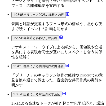
トークとライブを融合させた5周年記念イベント「ポリ
フェス」の開催概要を案内する
1:28:08
ポリフェス2026の構想と内容
音楽と対話が交差するフェス形式の構成や、昼から夜
まで続くイベントの計画を明かす
1:29:38
高島鈴と春ねむりの共鳴
アナキスト・ワニウイブによる縁から、価値観や立場
を共にする表現者同士が互いにリスペクトし合う関係
性を紐解く
1:34:13
音楽による共同制作の舞台裏
「ブリーチ」のキャラソン制作の経緯やDiscordでの意
見交換を通じて深まった、音楽的な共同作業の実態を
明かす
1:35:40
三者による対話の化学反応
3人による高速なトークが引き起こす化学反応と、議論