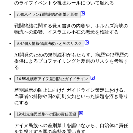
のライブイベントや視聴ルールについて触れる
7:40
米イラン戦闘終結の衝撃と影響
戦闘終結に関する覚え書きの内容や、ホルムズ海峡の
物流への影響、イスラエル不在の懸念を検証する
9:47
個人情報保護法改正とAIのリスク
AI開発のための規制緩和がもたらす、病歴や犯罪歴の
提供によるプロファイリングと差別のリスクを考察す
る
14:59
札幌市アイヌ差別防止ガイドライン
差別展示の防止に向けたガイドライン策定における、
当事者の排除や国の罰則欠如といった課題を浮き彫り
にする
19:41
先住民差別への国の責任回避
アイヌ民族への差別禁止を謳いながら、自治体に責任
を丸投げする国の姿勢を問い直す