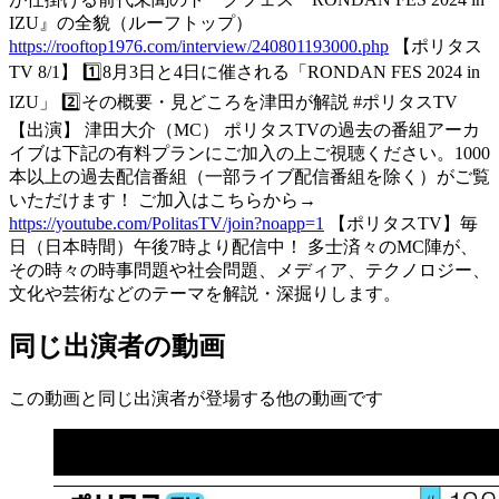
IZU』の全貌（ルーフトップ）
https://rooftop1976.com/interview/240801193000.php
【ポリタス
TV 8/1】 1️⃣8月3日と4日に催される「RONDAN FES 2024 in
IZU」 2️⃣その概要・見どころを津田が解説 #ポリタスTV
【出演】 津田大介（MC） ポリタスTVの過去の番組アーカ
イブは下記の有料プランにご加入の上ご視聴ください。1000
本以上の過去配信番組（一部ライブ配信番組を除く）がご覧
いただけます！ ご加入はこちらから→
https://youtube.com/PolitasTV/join?noapp=1
【ポリタスTV】毎
日（日本時間）午後7時より配信中！ 多士済々のMC陣が、
その時々の時事問題や社会問題、メディア、テクノロジー、
文化や芸術などのテーマを解説・深掘りします。
同じ出演者の動画
この動画と同じ出演者が登場する他の動画です