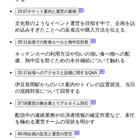
23:07
チケット案内と運営の裏側
文化祭のようなイベント運営を目指す中で、企画を詰
め込みすぎたことへの反省点や購入方法を伝える
28:11
会場での飲食ルールと熱中症対策
キッチンカーの利用方法や匂いの強い食べ物への配
慮、熱中症を防ぐための水分補給について触れる
33:17
会場へのアクセスと設備に関するQ&A
伊豆長岡駅からのバス案内やトイレの設置状況、当日
の混雑対策について回答する
37:59
運営の舞台裏とリアルタイム対応
配信中の連絡業務や出演者情報の確定作業など、多忙
を極める運営チームの現状を明かす
48:09
企画の拡充と運営の苦労