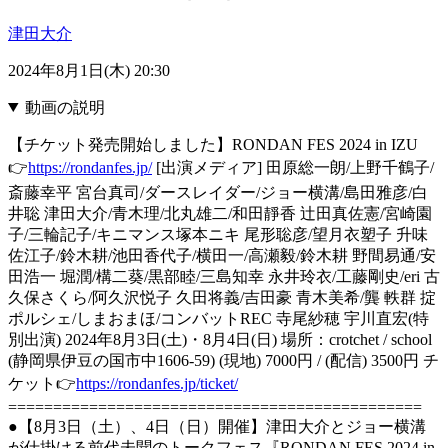
津田大介
2024年8月1日(木) 20:30
動画の説明
【チケット発売開始しました】RONDAN FES 2024 in IZU
👉
https://rondanfes.jp/
[出演メディア] 田原総一朗/上野千鶴子/
斎藤幸平 宮台真司/ダースレイダー/ジョー横溝/島田雅彦/白
井聡 津田大介/青木理/北丸雄二/和田靜香 辻田真佐憲/宮崎園
子/三輪記子/キニマンス塚本ニキ 尾形聡彦/望月衣塑子 升味
佐江子/鈴木耕/池田香代子/横田一/高瀬毅/鈴木耕 野間易通/安
田浩一 堀潤/構二葵/黒部睦/三島知幸 永井玲衣/工藤剛史/eri 古
久保さくら/阿久沢悦子 久田将義/吉田豪 青木美希/龔 軼群 掟
ポルシェ/しまおまほ/コンバットREC 寺尾紗穂 宇川直宏(特
別出演) 2024年8月3日(土)・8月4日(日) 場所：crotchet / school
(静岡県伊豆の国市中1606-59) (現地) 7000円 / (配信) 3500円 チ
ケット👉
https://rondanfes.jp/ticket/
==============================================
●【8月3日（土）、4日（日）開催】津田大介とジョー横溝
が仕掛ける前代未聞のトークフェス『RONDAN FES 2024 in