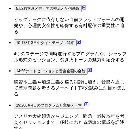
5:52
独立系メディアの交流と配信基盤
ビッグテックに依存しない自前プラットフォームの開
発や、心理的安全性を確保する有料配信の重要性に迫
る
10:17
8月3日のタイムテーブル詳細
4つのステージで同時進行するプログラムや、シャッフ
ル形式のセッション、焚き火トークの魅力を紹介する
14:56
ナイトセッションと音楽企画の全貌
脱資本主義や加速主義を巡る討論に加え、音楽を通じ
て差別問題を考えるノーヘイトTVの試みに注目が集ま
る
19:20
8月4日のプログラムと主要テーマ
アメリカ大統領選からジェンダー問題、戦後79年を考
えるセッションまで、多岐にわたる議論の構成を詳述
する