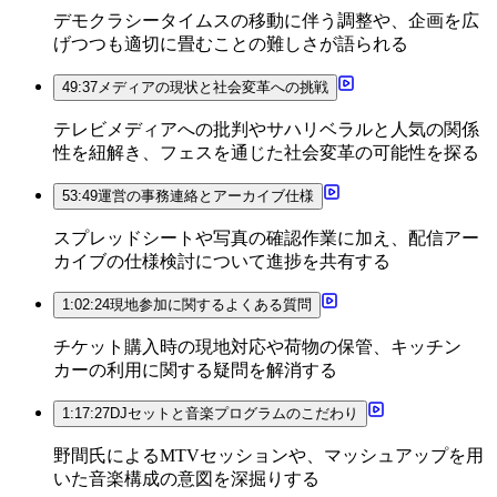
デモクラシータイムスの移動に伴う調整や、企画を広
げつつも適切に畳むことの難しさが語られる
49:37
メディアの現状と社会変革への挑戦
テレビメディアへの批判やサハリベラルと人気の関係
性を紐解き、フェスを通じた社会変革の可能性を探る
53:49
運営の事務連絡とアーカイブ仕様
スプレッドシートや写真の確認作業に加え、配信アー
カイブの仕様検討について進捗を共有する
1:02:24
現地参加に関するよくある質問
チケット購入時の現地対応や荷物の保管、キッチン
カーの利用に関する疑問を解消する
1:17:27
DJセットと音楽プログラムのこだわり
野間氏によるMTVセッションや、マッシュアップを用
いた音楽構成の意図を深掘りする