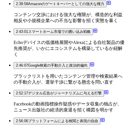
2:39:58
Amazonのゲートキーパーとしての強大な権力
コンテンツ交渉における強大な権限が、構造的な利益
相反や小規模企業への不当な影響を招く実態を暴く
2:43:01
スマートホーム市場での囲い込み戦略
Echoデバイスの低価格展開やAlexaによる自社製品の優
先推奨が、いかにエコシステムを構築しているか紐解
く
2:46:07
Google検索の手動介入と政治的偏向
ブラックリストを用いたコンテンツ管理や検索結果へ
の手動介入が、選挙干渉に繋がる懸念を問い直す
2:52:17
デジタル広告がジャーナリズムに与える打撃
Facebookの動画指標操作疑惑やデータ収集の独占が、
ニュース出版社の経済的衰退を招く構図を明かす
2:56:06
プラットフォームによる検閲と表現の自由