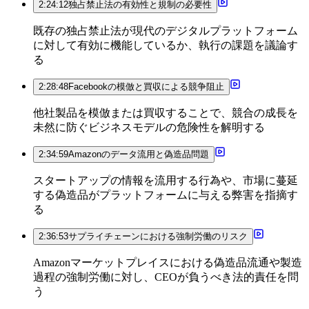
2:24:12
独占禁止法の有効性と規制の必要性
既存の独占禁止法が現代のデジタルプラットフォーム
に対して有効に機能しているか、執行の課題を議論す
る
2:28:48
Facebookの模倣と買収による競争阻止
他社製品を模倣または買収することで、競合の成長を
未然に防ぐビジネスモデルの危険性を解明する
2:34:59
Amazonのデータ流用と偽造品問題
スタートアップの情報を流用する行為や、市場に蔓延
する偽造品がプラットフォームに与える弊害を指摘す
る
2:36:53
サプライチェーンにおける強制労働のリスク
Amazonマーケットプレイスにおける偽造品流通や製造
過程の強制労働に対し、CEOが負うべき法的責任を問
う