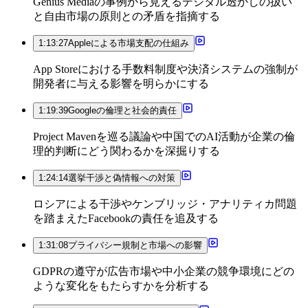
Genius Mediaの事例から見えるデジタル透かしの扱い
と自由市場の原則との矛盾を指摘する
1:13:27
Appleによる市場支配の仕組み
App Storeにおける手数料制度や決済システムの強制が
開発者に与える影響を明らかにする
1:19:39
Googleの倫理と社会的責任
Project Mavenを巡る議論や中国でのAI活動が企業の倫
理的判断にどう関わるかを深掘りする
1:24:14
選挙干渉と偽情報への対策
ロシアによる干渉やケンブリッジ・アナリティカ問題
を踏まえたFacebookの責任を追及する
1:31:08
プライバシー規制と市場への影響
GDPRの遵守が広告市場や中小企業の競争環境にどの
ような変化をもたらすかを分析する