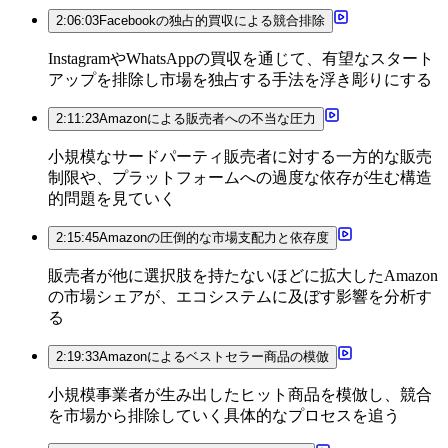
2:06:03
Facebookの独占的買収による競合排除
InstagramやWhatsAppの買収を通じて、有望なスタート
アップを排除し市場を独占する手法を浮き彫りにする
2:11:23
Amazonによる販売者への不当な圧力
小規模なサードパーティ販売者に対する一方的な販売
制限や、プラットフォームへの過度な依存が生む構造
的問題を見ていく
2:15:45
Amazonの圧倒的な市場支配力と依存度
販売者が他に選択肢を持たないほどに拡大したAmazon
の市場シェアが、エコシステムに及ぼす影響を分析す
る
2:19:33
Amazonによるベストセラー商品の模倣
小規模事業者が生み出したヒット商品を模倣し、競合
を市場から排除していく具体的なプロセスを追う