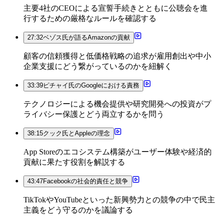
主要4社のCEOによる宣誓手続きとともに公聴会を進
行するための厳格なルールを確認する
27:32
ベゾス氏が語るAmazonの貢献
顧客の信頼獲得と低価格戦略の追求が雇用創出や中小
企業支援にどう繋がっているのかを紐解く
33:39
ピチャイ氏のGoogleにおける責務
テクノロジーによる機会提供や研究開発への投資がプ
ライバシー保護とどう両立するかを問う
38:15
クック氏とAppleの理念
App Storeのエコシステム構築がユーザー体験や経済的
貢献に果たす役割を解説する
43:47
Facebookの社会的責任と競争
TikTokやYouTubeといった新興勢力との競争の中で民主
主義をどう守るのかを議論する