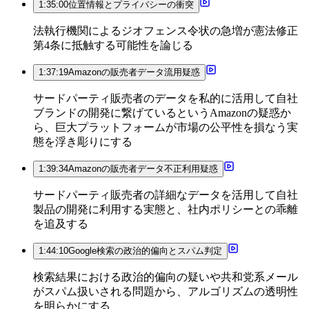
1:35:00
位置情報とプライバシーの衝突
法執行機関によるジオフェンス令状の急増が憲法修正
第4条に抵触する可能性を論じる
1:37:19
Amazonの販売者データ流用疑惑
サードパーティ販売者のデータを私的に活用して自社
ブランドの開発に繋げているというAmazonの疑惑か
ら、巨大プラットフォームが市場の公平性を損なう実
態を浮き彫りにする
1:39:34
Amazonの販売者データ不正利用疑惑
サードパーティ販売者の詳細なデータを活用して自社
製品の開発に利用する実態と、社内ポリシーとの乖離
を追及する
1:44:10
Google検索の政治的偏向とスパム判定
検索結果における政治的偏向の疑いや共和党系メール
がスパム扱いされる問題から、アルゴリズムの透明性
を明らかにする