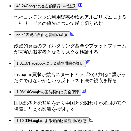
48:24
Googleの独占的慣行への追及
他社コンテンツの利用疑惑や検索アルゴリズムによる
自社サービスの優先について鋭く切り込む
55:41
表現の自由と管理の葛藤
政治的発言のフィルタリング基準やプラットフォーム
が真実の裁定者となるリスクを検証する
1:01:07
Facebookによる競争排除の疑い
Instagram買収が競合スタートアップの無力化に繋がっ
たのではないかという反トラスト法の視点を探る
1:08:14
Googleの国防契約と安全保障
国防総省との契約を巡り中国との関わりが米国の安全
保障に与える影響を検討する
1:10:33
Googleによる知的財産流用の疑惑