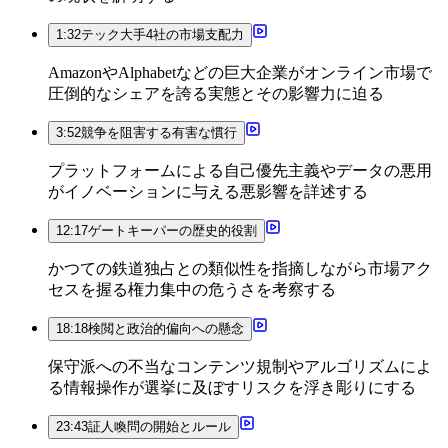
1:32
テック大手4社の市場支配力
AmazonやAlphabetなどの巨大企業がオンライン市場で
圧倒的なシェアを誇る実態とその影響力に迫る
3:52
競争を阻害する有害な慣行
プラットフォームによる自己優先主義やデータの悪用
がイノベーションに与える悪影響を詳述する
12:17
ゲートキーパーの歴史的役割
かつての鉄道独占との類似性を指摘しながら市場アク
セスを握る権力集中の危うさを考察する
18:18
検閲と政治的偏向への懸念
保守派への不当なコンテンツ規制やアルゴリズムによ
る情報操作が選挙に及ぼすリスクを浮き彫りにする
23:43
証人喚問の開始とルール