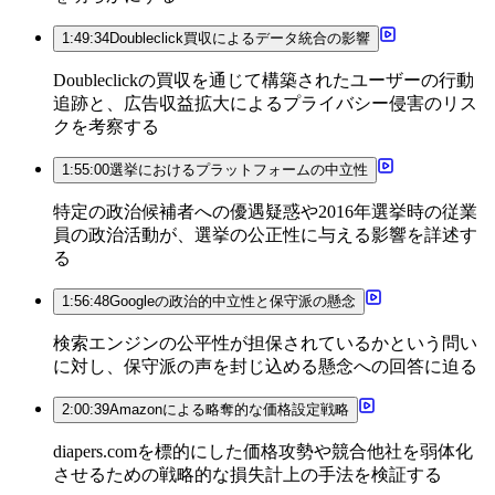
1:49:34
Doubleclick買収によるデータ統合の影響
Doubleclickの買収を通じて構築されたユーザーの行動
追跡と、広告収益拡大によるプライバシー侵害のリス
クを考察する
1:55:00
選挙におけるプラットフォームの中立性
特定の政治候補者への優遇疑惑や2016年選挙時の従業
員の政治活動が、選挙の公正性に与える影響を詳述す
る
1:56:48
Googleの政治的中立性と保守派の懸念
検索エンジンの公平性が担保されているかという問い
に対し、保守派の声を封じ込める懸念への回答に迫る
2:00:39
Amazonによる略奪的な価格設定戦略
diapers.comを標的にした価格攻勢や競合他社を弱体化
させるための戦略的な損失計上の手法を検証する