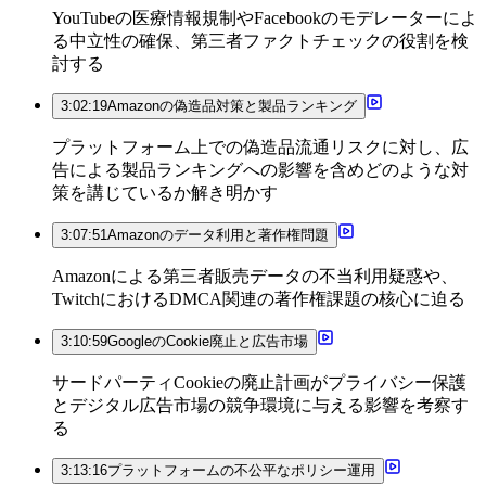
YouTubeの医療情報規制やFacebookのモデレーターによ
る中立性の確保、第三者ファクトチェックの役割を検
討する
3:02:19
Amazonの偽造品対策と製品ランキング
プラットフォーム上での偽造品流通リスクに対し、広
告による製品ランキングへの影響を含めどのような対
策を講じているか解き明かす
3:07:51
Amazonのデータ利用と著作権問題
Amazonによる第三者販売データの不当利用疑惑や、
TwitchにおけるDMCA関連の著作権課題の核心に迫る
3:10:59
GoogleのCookie廃止と広告市場
サードパーティCookieの廃止計画がプライバシー保護
とデジタル広告市場の競争環境に与える影響を考察す
る
3:13:16
プラットフォームの不公平なポリシー運用