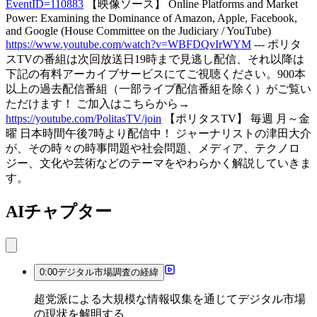
EventID=110883
【映像ソース】 Online Platforms and Market
Power: Examining the Dominance of Amazon, Apple, Facebook,
and Google (House Committee on the Judiciary / YouTube)
https://www.youtube.com/watch?v=WBFDQvIrWYM
--- ポリタ
スTVの番組は次回放送日19時まで見逃し配信、それ以降は
下記の有料アーカイブサービスにてご視聴ください。900本
以上の過去配信番組（一部ライブ配信番組を除く）がご覧い
ただけます！ ご加入はこちらから→
https://youtube.com/PolitasTV/join
【ポリタスTV】 毎週 月～金
曜 日本時間午後7時より配信中！ ジャーナリストの津田大介
が、その時々の時事問題や社会問題、メディア、テクノロ
ジー、文化や芸術などのテーマをやわらかく解説していきま
す。
AIチャプター
0:00
デジタル市場調査の経緯
超党派による大規模な情報収集を通じてデジタル市場
の現状を解明する