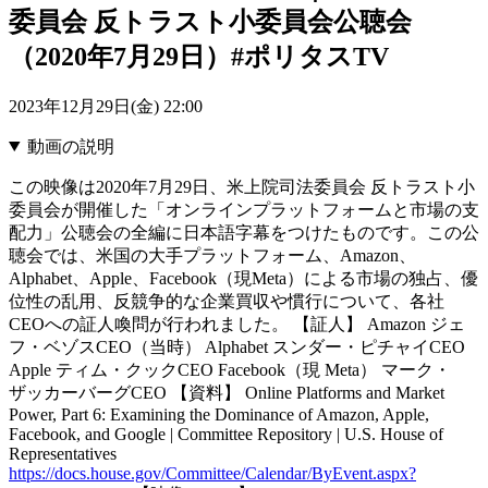
委員会 反トラスト小委員会公聴会
（2020年7月29日）#ポリタスTV
2023年12月29日(金) 22:00
動画の説明
この映像は2020年7月29日、米上院司法委員会 反トラスト小
委員会が開催した「オンラインプラットフォームと市場の支
配力」公聴会の全編に日本語字幕をつけたものです。この公
聴会では、米国の大手プラットフォーム、Amazon、
Alphabet、Apple、Facebook（現Meta）による市場の独占、優
位性の乱用、反競争的な企業買収や慣行について、各社
CEOへの証人喚問が行われました。 【証人】 Amazon ジェ
フ・ベゾスCEO（当時） Alphabet スンダー・ピチャイCEO
Apple ティム・クックCEO Facebook（現 Meta） マーク・
ザッカーバーグCEO 【資料】 Online Platforms and Market
Power, Part 6: Examining the Dominance of Amazon, Apple,
Facebook, and Google | Committee Repository | U.S. House of
Representatives
https://docs.house.gov/Committee/Calendar/ByEvent.aspx?