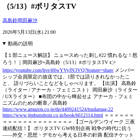
（5/13）#ポリタスTV
高島鈴
岡田麻沙
2026年5月13日(水) 21:00
動画の説明
【１部ニュース解説】 ニュースめった刺し#22 慣れるな！怒
ろう！｜岡田麻沙×高島鈴（5/13）#ポリタスTV 👉
https://youtube.com/live/tHwYVyJN3VQ?feature=share
メンバー
シップ会員限定の放送では、1部では語りきれなかったこ
と、 語りづらいことなどをしゃべります。 【出演】 高島鈴
（ライター / アナーカ・フェミニスト） 岡田麻沙（ライター
/ UXライター） ■布団の中から蜂起せよ アナーカ・フェミ
ニズムのための断章／高島鈴
https://www.amazon.co.jp/dp/4409241524/tsudamag-22
https://www.jimbunshoin.co.jp/book/b612114.html
＝＝＝＝＝＝
＝＝＝＝＝＝＝＝＝＝＝＝＝＝ 【ゴールデンウイーク 三夜
連続配信！】 ポリタスTV GW特別企画 戦争の時代に抗う
――外交・思想・デモから考える日本の針路 配信チケット