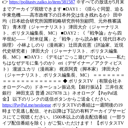
👉
https://politastv.zaiko.io/item/381587
※すべての放送が5月末
までアーカイブ視聴できます ■DAY1：《揺らぐ同盟、迫る
中東危機――高市政権下の日本外交は生き残れるか》 田中
均（日本総合研究所国際戦略研究所特別顧問、元外務審議
官） 青木理（ジャーナリスト） 津田大介（ジャーナリス
ト、ポリタス編集長、MC） ■DAY2：《『戦争論』から四
半世紀――「対米従属」と「戦争」から読み解く現代日本の
病理》 小林よしのり（漫画家） 辻田真佐憲（評論家、近現
代史研究者） 津田大介（ジャーナリスト、ポリタス編集
長、MC） ■DAY3：《デモは"ごっこ遊び"ではない――私た
ちはなぜデモに集うのか》 eri（デザイナー／アクティビス
ト） 瀧波ユカリ（漫画家） 梶原阿貴（脚本家） 津田大介
（ジャーナリスト、ポリタス編集長、MC） ＝＝＝＝＝＝＝
＝＝＝＝＝＝＝＝＝＝＝＝＝ ◆ ポリタスTV （有限会社ネ
オローグへの）ドネーション振込先 【銀行振込】 三井住友
銀行 神田支店 普通 2027878 ユ）ネオローグ 【PayPal送
金】 以下のリンクの送信ボタンからご送金ください。
https://PayPal.me/neologue
ポリタスTVの番組は一週間後の19
時まで見逃し配信、それ以降は下記の有料アーカイブサービ
スにてご視聴ください。1500本以上の過去配信番組（一部ラ
イブ配信番組を除く）がご覧いただけます！ 【ポリタスTV