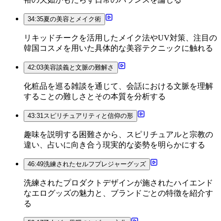
34:35
夏の美容とメイク術
リキッドチークを活用したメイク法やUV対策、注目の
韓国コスメを用いた具体的な美容テクニックに触れる
42:03
美容談義と文脈の難解さ
化粧品を巡る雑談を通じて、会話における文脈を理解
することの難しさとその本質を分析する
43:31
スピリチュアリティと信仰の形
趣味を説明する困難さから、スピリチュアルと宗教の
違い、占いに向き合う現実的な姿勢を明らかにする
46:49
洗練されたセルフプレジャーグッズ
洗練されたプロダクトデザインが施されたハイエンド
なエログッズの魅力と、ブランドごとの特徴を紹介す
る