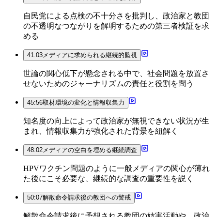
自民党による点検の不十分さを批判し、政治家と教団
の不透明なつながりを解明するための第三者検証を求
める
41:03
メディアに求められる継続的監視
世論の関心低下が懸念される中で、社会問題を放置さ
せないためのジャーナリズムの責任と役割を問う
45:56
取材環境の変化と情報収集力
知名度の向上によって政治家が無視できない状況が生
まれ、情報収集力が強化された背景を紐解く
48:02
メディアの空白を埋める継続調査
HPVワクチン問題のように一般メディアの関心が薄れ
た後にこそ必要な、継続的な調査の重要性を説く
50:07
解散命令請求後の教団への警戒
解散命令請求後に予想される教団の妨害活動や、政治