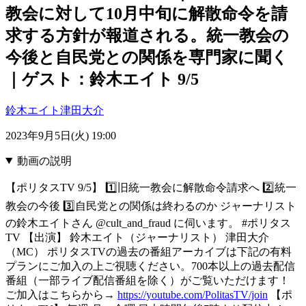
教会に対して10月中旬に解散命令を請
求する方針が報道される。統一教会の
今後と自民党との関係を専門家に聞く
｜ゲスト：鈴木エイト 9/5
鈴木エイト
津田大介
2023年9月5日(火) 19:00
動画の説明
【ポリタスTV 9/5】 1️⃣旧統一教会に解散命令請求へ 2️⃣統一
教会の今後 3️⃣自民党との関係は終わるのか ジャーナリスト
の鈴木エイトさん @cult_and_fraud に伺います。 #ポリタス
TV 【出演】 鈴木エイト（ジャーナリスト） 津田大介
（MC） ポリタスTVの過去の番組アーカイブは下記の有料
プランにご加入の上ご視聴ください。700本以上の過去配信
番組（一部ライブ配信番組を除く）がご覧いただけます！
ご加入はこちらから→
https://youtube.com/PolitasTV/join
【ポ