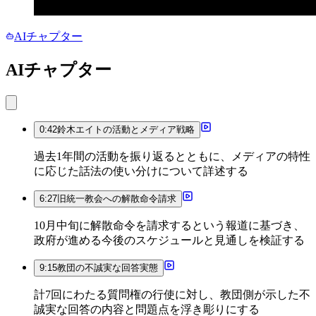
AIチャプター
AIチャプター
0:42
鈴木エイトの活動とメディア戦略
過去1年間の活動を振り返るとともに、メディアの特性
に応じた話法の使い分けについて詳述する
6:27
旧統一教会への解散命令請求
10月中旬に解散命令を請求するという報道に基づき、
政府が進める今後のスケジュールと見通しを検証する
9:15
教団の不誠実な回答実態
計7回にわたる質問権の行使に対し、教団側が示した不
誠実な回答の内容と問題点を浮き彫りにする