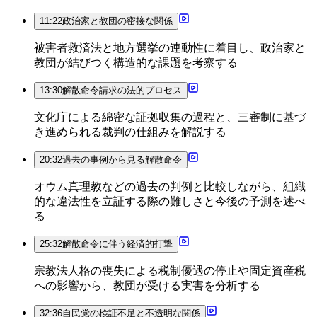
11:22
政治家と教団の密接な関係
被害者救済法と地方選挙の連動性に着目し、政治家と
教団が結びつく構造的な課題を考察する
13:30
解散命令請求の法的プロセス
文化庁による綿密な証拠収集の過程と、三審制に基づ
き進められる裁判の仕組みを解説する
20:32
過去の事例から見る解散命令
オウム真理教などの過去の判例と比較しながら、組織
的な違法性を立証する際の難しさと今後の予測を述べ
る
25:32
解散命令に伴う経済的打撃
宗教法人格の喪失による税制優遇の停止や固定資産税
への影響から、教団が受ける実害を分析する
32:36
自民党の検証不足と不透明な関係