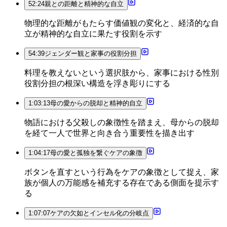
52:24
親との距離と精神的な自立
物理的な距離がもたらす価値観の変化と、経済的な自
立が精神的な自立に果たす役割を示す
54:39
ジェンダー観と家事の役割分担
料理を教えないという選択肢から、家事における性別
役割分担の根深い構造を浮き彫りにする
1:03:13
母の愛からの脱却と精神的自立
物語における父殺しの象徴性を踏まえ、母からの脱却
を経て一人で世界と向き合う重要性を描き出す
1:04:17
母の愛と孤独を繋ぐケアの象徴
ボタンを直すという行為をケアの象徴として捉え、家
族が個人の万能感を補充する存在である側面を提示す
る
1:07:07
ケアの欠如とインセル化の分岐点