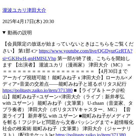
瀧波ユカリ
津田大介
2025年4月17日(木) 20:30
動画の説明
【会員限定の放送が始まっていないときはこちらをご覧くだ
さい】 第1部 👉
https://www.youtube.com/live/QGDyurGzRTA?
si=GKHwH-gnHMISLVhp
第一部が終了後、こちらを開始し
ます 【出演者】 瀧波ユカリ（漫画家） 津田大介（MC） ＝
＝＝＝＝＝＝＝＝＝＝＝＝＝＝＝＝＝＝＝ 【4月30日まで
アーカイブ視聴可能！ 能町みね子ｘ津田大介】ローカル×メ
ディア×音楽の交差点――能町みね子と巡るポリタス紀行
https://politastv.zaiko.io/item/371380
■【ライブ＆トーク@松
山】能町みね子×ユザーン×津田大介（ライブ：新井孝弘
with ユザーン） 能町みね子（文筆業） U-zhaan（音楽家、タ
ブラ奏者） 津田大介（ポリタスTVキャスター、MC） 【音
楽ライブ】 新井孝弘 with ユザーン ■能町みね子がメディア
を斬る！フジテレビ問題から文春バッシングまで＋超情報化
社会の検索術 能町みね子（文筆業） 津田大介（ジャーナリ
スト） [配信チケット]↩
https://politastv.zaiko.io/item/371380