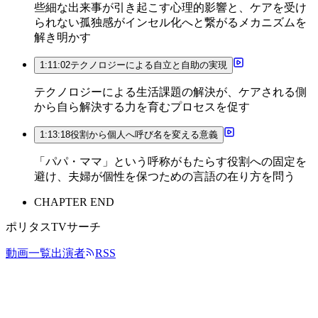
些細な出来事が引き起こす心理的影響と、ケアを受け
られない孤独感がインセル化へと繋がるメカニズムを
解き明かす
1:11:02
テクノロジーによる自立と自助の実現
テクノロジーによる生活課題の解決が、ケアされる側
から自ら解決する力を育むプロセスを促す
1:13:18
役割から個人へ呼び名を変える意義
「パパ・ママ」という呼称がもたらす役割への固定を
避け、夫婦が個性を保つための言語の在り方を問う
CHAPTER END
ポリタスTVサーチ
動画一覧
出演者
RSS