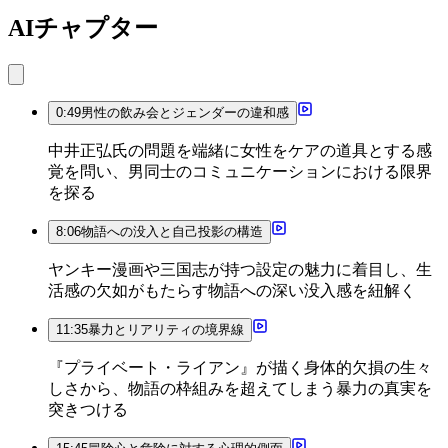
AIチャプター
0:49
男性の飲み会とジェンダーの違和感
中井正弘氏の問題を端緒に女性をケアの道具とする感
覚を問い、男同士のコミュニケーションにおける限界
を探る
8:06
物語への没入と自己投影の構造
ヤンキー漫画や三国志が持つ設定の魅力に着目し、生
活感の欠如がもたらす物語への深い没入感を紐解く
11:35
暴力とリアリティの境界線
『プライベート・ライアン』が描く身体的欠損の生々
しさから、物語の枠組みを超えてしまう暴力の真実を
突きつける