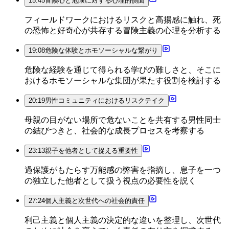
15:45
冒険心と危険に対する心理的側面
フィールドワークにおけるリスクと高揚感に触れ、死
の恐怖と好奇心が共存する冒険主義の心理を分析する
19:08
危険な体験とホモソーシャルな繋がり
危険な経験を通じて得られる学びの難しさと、そこに
おけるホモソーシャルな集団が果たす役割を検討する
20:19
男性コミュニティにおけるリスクテイク
母親の目がない場所で危ないことを共有する男性同士
の結びつきと、社会的な成長プロセスを考察する
23:13
親子を他者として捉える重要性
過保護がもたらす万能感の弊害を指摘し、息子を一つ
の独立した他者として扱う視点の必要性を説く
27:24
個人主義と次世代への社会的責任
利己主義と個人主義の決定的な違いを整理し、次世代