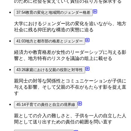
のために社会を変えていく責任の在り方を探求する
37:54
教育の変化と地域間のジェンダー格差
大学におけるジェンダー比の変化を追いながら、地方
社会に残る抑圧的な構造の実態に迫る
41:03
地方と都市部の格差とジェンダー
経済力や教育格差が女性のリーダーシップに与える影
響と、地方特有のリスクを議論の俎上に載せる
43:26
家庭における父親の役割と対等性
親同士の対等な関係性とコミュニケーションが子供に
与える影響、そして父親の不在がもたらす影を捉え直
す
45:14
子育ての責任と自立の境界線
親としての介入の難しさと、子供を一人の自立した人
間として送り出すための責任の範囲を問い直す