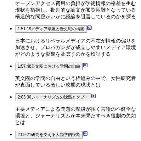
オープンアクセス費用の負担が学術情報の格差を生む
現状を指摘し、批判的な論文が閲覧困難となっている
構造的な問題がいかに議論を阻害しているのかを探る
1:51:19
メディア環境と歴史戦の構図
日本におけるリベラルメディアの不在が情報の偏りを
加速させ、プロパガンダが成立しやすいメディア環境
がどのような影響を及ぼすのかを検証する
1:57:48
英文圏における学問の自由
英文圏の学問の自由という枠組みの中で、女性研究者
が直面している激しい攻撃の現状とは
2:03:30
ジャーナリズムの沈黙とタブー
主要メディアによる問題の黙殺が招く言論の不健全な
環境と、ジャーナリズムが本来果たすべき役割の欠如
とは
2:09:21
研究を支える人類学的役割