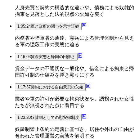
人身売買と契約の構造的な違いや、債務による奴隷的
拘束を見落とした法的視点の欠如を突く
1:05:24
軍と政府の関与を示す証拠
内務省や陸軍省の通達、憲兵による管理体制から見え
る軍の隠蔽工作の実態に迫る
1:16:03
賃金実態と帰国の困難さ
賃金データの不適切な一般化や、借金による拘束と帰
国許可制の仕組みを浮き彫りにする
1:17:37
契約における自由意思の欠如
業者や軍の許可が必要な拘束状況や、誘拐された女性
たちが無視された点に着目する
1:23:20
奴隷制としての慰安婦制度
奴隷制禁止条約の定義に基づき、居住や外出の自由が
奪われた管理運営の実態を解明する