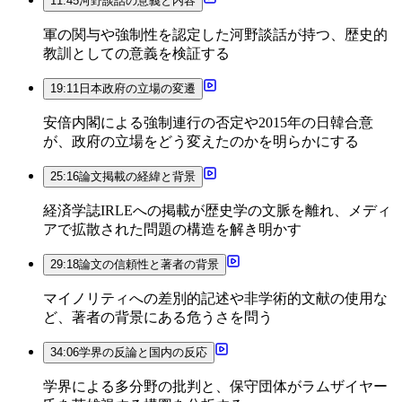
11:45
河野談話の意義と内容
軍の関与や強制性を認定した河野談話が持つ、歴史的
教訓としての意義を検証する
19:11
日本政府の立場の変遷
安倍内閣による強制連行の否定や2015年の日韓合意
が、政府の立場をどう変えたのかを明らかにする
25:16
論文掲載の経緯と背景
経済学誌IRLEへの掲載が歴史学の文脈を離れ、メディ
アで拡散された問題の構造を解き明かす
29:18
論文の信頼性と著者の背景
マイノリティへの差別的記述や非学術的文献の使用な
ど、著者の背景にある危うさを問う
34:06
学界の反論と国内の反応
学界による多分野の批判と、保守団体がラムザイヤー