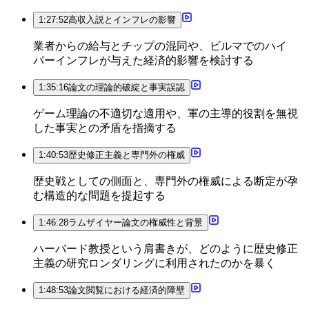
1:27:52
高収入説とインフレの影響
業者からの給与とチップの混同や、ビルマでのハイ
パーインフレが与えた経済的影響を検討する
1:35:16
論文の理論的破綻と事実誤認
ゲーム理論の不適切な適用や、軍の主導的役割を無視
した事実との矛盾を指摘する
1:40:53
歴史修正主義と専門外の権威
歴史戦としての側面と、専門外の権威による断定が孕
む構造的な問題を提起する
1:46:28
ラムザイヤー論文の権威性と背景
ハーバード教授という肩書きが、どのように歴史修正
主義の研究ロンダリングに利用されたのかを暴く
1:48:53
論文閲覧における経済的障壁