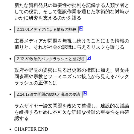
新たな資料発見の重要性や批判を記録する人類学者と
しての役割、そして翻訳作業を通じた学術的な対峙が
いかに研究を支えるのかを語る
2:11:01
メディアによる情報の黙殺
主要メディアが問題を無視し続けることによる情報の
偏りと、それが社会の認識に与えるリスクを論じる
2:12:39
政治的バックラッシュと歴史戦
政府や野党の姿勢に見る歴史戦の構図に加え、男女共
同参画や宗教とフェミニズムの接点から見えるバック
ラッシュの正体とは
2:14:17
論文問題の総括と議論の要諦
ラムザイヤー論文問題を改めて整理し、建設的な議論
を維持するために不可欠な詳細な検証の重要性を再確
認する
CHAPTER END