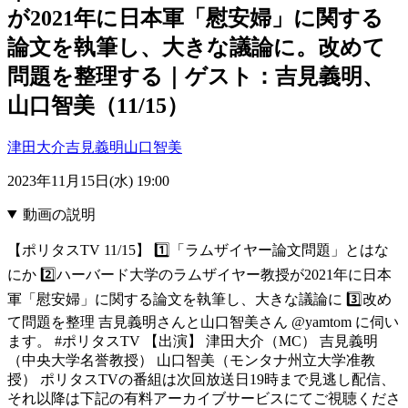
が2021年に日本軍「慰安婦」に関する
論文を執筆し、大きな議論に。改めて
問題を整理する｜ゲスト：吉見義明、
山口智美（11/15）
津田大介
吉見義明
山口智美
2023年11月15日(水) 19:00
動画の説明
【ポリタスTV 11/15】 1️⃣「ラムザイヤー論文問題」とはな
にか 2️⃣ハーバード大学のラムザイヤー教授が2021年に日本
軍「慰安婦」に関する論文を執筆し、大きな議論に 3️⃣改め
て問題を整理 吉見義明さんと山口智美さん @yamtom に伺い
ます。 #ポリタスTV 【出演】 津田大介（MC） 吉見義明
（中央大学名誉教授） 山口智美（モンタナ州立大学准教
授） ポリタスTVの番組は次回放送日19時まで見逃し配信、
それ以降は下記の有料アーカイブサービスにてご視聴くださ