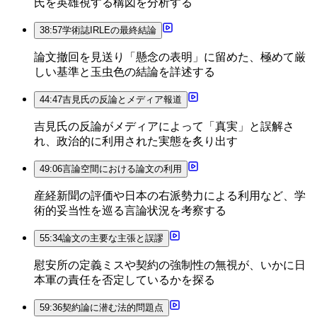
氏を英雄視する構図を分析する
38:57
学術誌IRLEの最終結論
論文撤回を見送り「懸念の表明」に留めた、極めて厳
しい基準と玉虫色の結論を詳述する
44:47
吉見氏の反論とメディア報道
吉見氏の反論がメディアによって「真実」と誤解さ
れ、政治的に利用された実態を炙り出す
49:06
言論空間における論文の利用
産経新聞の評価や日本の右派勢力による利用など、学
術的妥当性を巡る言論状況を考察する
55:34
論文の主要な主張と誤謬
慰安所の定義ミスや契約の強制性の無視が、いかに日
本軍の責任を否定しているかを探る
59:36
契約論に潜む法的問題点