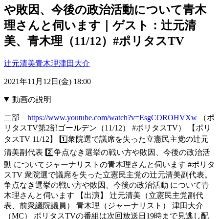
や敗因、今後の政治活動について青木
理さんと伺います｜ゲスト：辻元清
美、青木理（11/12）#ポリタスTV
辻元清美
青木理
津田大介
2021年11月12日(金) 18:00
動画の説明
二部
https://www.youtube.com/watch?v=EsgCOROHVXw
（ポ
リタスTV第2部ゴールデン（11/12） #ポリタスTV） 【ポリ
タスTV 11/12】 1️⃣衆院選で議席を失った立憲民主党の辻元
清美副代表 2️⃣争点なき選挙の戦い方や敗因、今後の政治活
動 についてジャーナリストの青木理さんと伺います #ポリタ
スTV 衆院選で議席を失った立憲民主党の辻元清美副代表。
争点なき選挙の戦い方や敗因、今後の政治活動 について青
木理さんと伺います 【出演】 辻元清美（立憲民主党副代
表、前衆議院議員） 青木理（ジャーナリスト） 津田大介
（MC） ポリタスTVの番組は次回放送日19時まで見逃し配