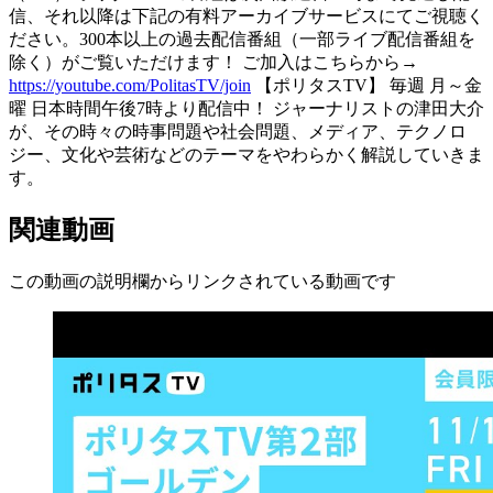
信、それ以降は下記の有料アーカイブサービスにてご視聴く
ださい。300本以上の過去配信番組（一部ライブ配信番組を
除く）がご覧いただけます！ ご加入はこちらから→
https://youtube.com/PolitasTV/join
【ポリタスTV】 毎週 月～金
曜 日本時間午後7時より配信中！ ジャーナリストの津田大介
が、その時々の時事問題や社会問題、メディア、テクノロ
ジー、文化や芸術などのテーマをやわらかく解説していきま
す。
関連動画
この動画の説明欄からリンクされている動画です