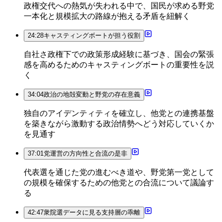
政権交代への熱気が失われる中で、国民が求める野党
一本化と規模拡大の路線が抱える矛盾を紐解く
24:28
キャスティングボートが担う役割
自社さ政権下での政策形成経験に基づき、国会の緊張
感を高めるためのキャスティングボートの重要性を説
く
34:04
政治の地殻変動と野党の存在意義
独自のアイデンティティを確立し、他党との連携基盤
を築きながら激動する政治情勢へどう対応していくか
を見通す
37:01
党運営の方向性と合流の是非
代表選を通じた党の進むべき道や、野党第一党として
の規模を確保するための他党との合流について議論す
る
42:47
衆院選データに見る支持層の乖離