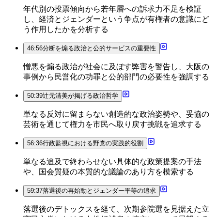
年代別の投票傾向から若年層への訴求力不足を検証
し、経済とジェンダーという争点が有権者の意識にど
う作用したかを分析する
46:56
分断を煽る政治と公的サービスの重要性
憎悪を煽る政治が社会に及ぼす弊害を警告し、大阪の
事例から民営化の功罪と公的部門の必要性を強調する
50:39
辻元清美が掲げる政治哲学
単なる反対に留まらない創造的な政治姿勢や、妥協の
芸術を通じて権力を市民へ取り戻す挑戦を追求する
56:36
行政監視における野党の実践的役割
単なる追及で終わらせない具体的な政策提案の手法
や、国会質疑の本質的な議論のあり方を模索する
59:37
落選後の再始動とジェンダー平等の追求
落選後のデトックスを経て、次期参院選を見据えた立