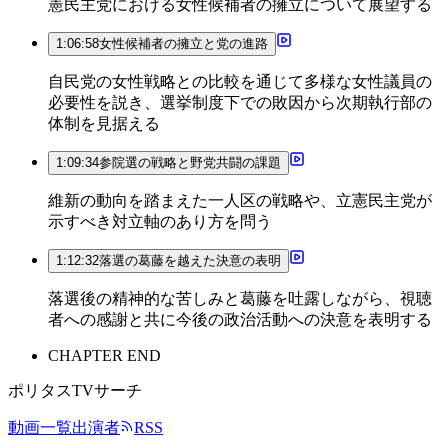
憲民主党における女性候補者の擁立について展望する
1:06:58
女性候補者の擁立と党の進路
自民党の女性戦略との比較を通じて多様な女性議員の
必要性を説き、選挙制度下での敗因から次期執行部の
体制を見据える
1:09:34
参院選の戦略と野党共闘の課題
維新の動向を踏まえた一人区の戦略や、立憲民主党が
示すべき対立軸のあり方を問う
1:12:32
落選の葛藤を越えた決意の表明
落選後の精神的な苦しみと葛藤を吐露しながら、視聴
者への感謝と共に今後の政治活動への決意を表明する
CHAPTER END
ポリタスTVサーチ
動画一覧
出演者
RSS