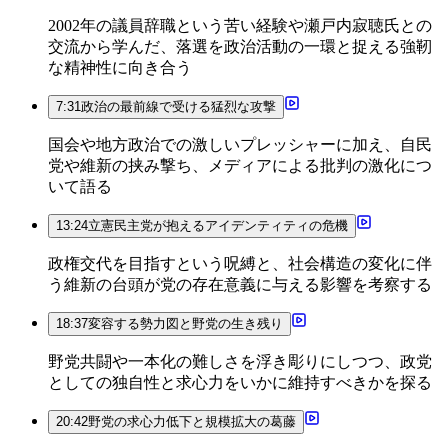
2002年の議員辞職という苦い経験や瀬戸内寂聴氏との
交流から学んだ、落選を政治活動の一環と捉える強靭
な精神性に向き合う
7:31
政治の最前線で受ける猛烈な攻撃
国会や地方政治での激しいプレッシャーに加え、自民
党や維新の挟み撃ち、メディアによる批判の激化につ
いて語る
13:24
立憲民主党が抱えるアイデンティティの危機
政権交代を目指すという呪縛と、社会構造の変化に伴
う維新の台頭が党の存在意義に与える影響を考察する
18:37
変容する勢力図と野党の生き残り
野党共闘や一本化の難しさを浮き彫りにしつつ、政党
としての独自性と求心力をいかに維持すべきかを探る
20:42
野党の求心力低下と規模拡大の葛藤