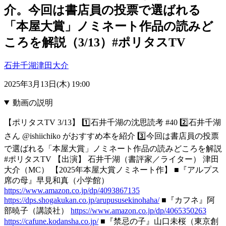
介。今回は書店員の投票で選ばれる
「本屋大賞」ノミネート作品の読みど
ころを解説（3/13）#ポリタスTV
石井千湖
津田大介
2025年3月13日(木) 19:00
動画の説明
【ポリタスTV 3/13】 1️⃣石井千湖の沈思読考 #40 2️⃣石井千湖
さん @ishiichiko がおすすめ本を紹介 3️⃣今回は書店員の投票
で選ばれる「本屋大賞」ノミネート作品の読みどころを解説
#ポリタスTV 【出演】 石井千湖（書評家／ライター） 津田
大介（MC） 【2025年本屋大賞ノミネート作】 ■『アルプス
席の母』早見和真（小学館）
https://www.amazon.co.jp/dp/4093867135
https://dps.shogakukan.co.jp/arupususekinohaha/
■『カフネ』阿
部暁子（講談社）
https://www.amazon.co.jp/dp/4065350263
https://cafune.kodansha.co.jp/
■『禁忌の子』山口未桜（東京創