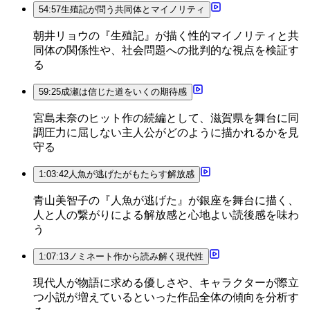
54:57
生殖記が問う共同体とマイノリティ
朝井リョウの『生殖記』が描く性的マイノリティと共
同体の関係性や、社会問題への批判的な視点を検証す
る
59:25
成瀬は信じた道をいくの期待感
宮島未奈のヒット作の続編として、滋賀県を舞台に同
調圧力に屈しない主人公がどのように描かれるかを見
守る
1:03:42
人魚が逃げたがもたらす解放感
青山美智子の『人魚が逃げた』が銀座を舞台に描く、
人と人の繋がりによる解放感と心地よい読後感を味わ
う
1:07:13
ノミネート作から読み解く現代性
現代人が物語に求める優しさや、キャラクターが際立
つ小説が増えているといった作品全体の傾向を分析す