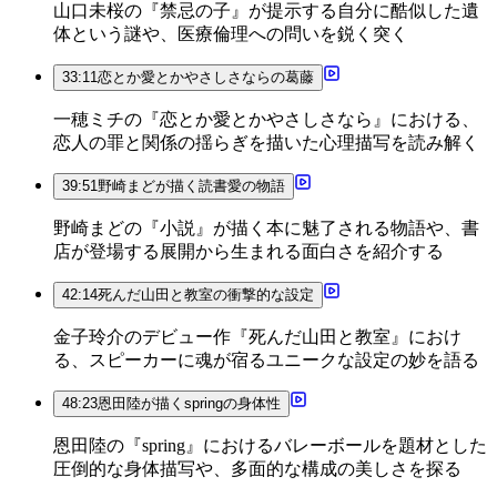
山口未桜の『禁忌の子』が提示する自分に酷似した遺
体という謎や、医療倫理への問いを鋭く突く
33:11
恋とか愛とかやさしさならの葛藤
一穂ミチの『恋とか愛とかやさしさなら』における、
恋人の罪と関係の揺らぎを描いた心理描写を読み解く
39:51
野崎まどが描く読書愛の物語
野崎まどの『小説』が描く本に魅了される物語や、書
店が登場する展開から生まれる面白さを紹介する
42:14
死んだ山田と教室の衝撃的な設定
金子玲介のデビュー作『死んだ山田と教室』におけ
る、スピーカーに魂が宿るユニークな設定の妙を語る
48:23
恩田陸が描くspringの身体性
恩田陸の『spring』におけるバレーボールを題材とした
圧倒的な身体描写や、多面的な構成の美しさを探る