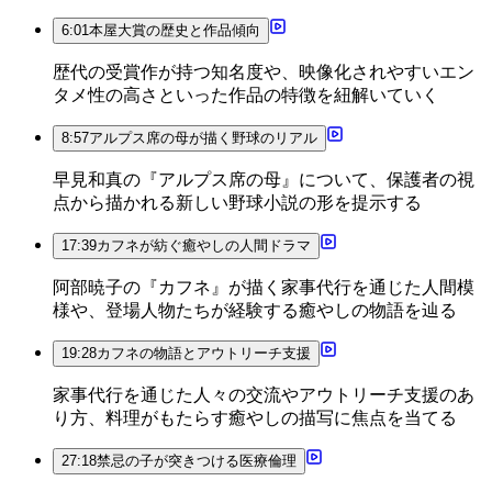
6:01
本屋大賞の歴史と作品傾向
歴代の受賞作が持つ知名度や、映像化されやすいエン
タメ性の高さといった作品の特徴を紐解いていく
8:57
アルプス席の母が描く野球のリアル
早見和真の『アルプス席の母』について、保護者の視
点から描かれる新しい野球小説の形を提示する
17:39
カフネが紡ぐ癒やしの人間ドラマ
阿部暁子の『カフネ』が描く家事代行を通じた人間模
様や、登場人物たちが経験する癒やしの物語を辿る
19:28
カフネの物語とアウトリーチ支援
家事代行を通じた人々の交流やアウトリーチ支援のあ
り方、料理がもたらす癒やしの描写に焦点を当てる
27:18
禁忌の子が突きつける医療倫理