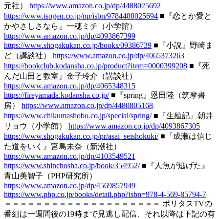
元社）
https://www.amazon.co.jp/dp/4488025692
https://www.tsogen.co.jp/np/isbn/9784488025694
■『恋とか愛と
かやさしさなら』一穂ミチ（小学館）
https://www.amazon.co.jp/dp/4093867399
https://www.shogakukan.co.jp/books/09386739
■『小説』野崎ま
ど（講談社）
https://www.amazon.co.jp/dp/4065373263
https://bookclub.kodansha.co.jp/product?item=0000399208
■『死
んだ山田と教室』金子玲介（講談社）
https://www.amazon.co.jp/dp/4065348315
https://fireyamada.kodansha.co.jp/
■『spring』恩田陸（筑摩書
房）
https://www.amazon.co.jp/dp/4480805168
https://www.chikumashobo.co.jp/special/spring/
■『生殖記』朝井
リョウ（小学館）
https://www.amazon.co.jp/dp/4093867305
https://www.shogakukan.co.jp/pr/asai_seishokuki/
■『成瀬は信じ
た道をいく』宮島未奈（新潮社）
https://www.amazon.co.jp/dp/4103549521
https://www.shinchosha.co.jp/book/354952/
■『人魚が逃げた』
青山美智子（PHP研究所）
https://www.amazon.co.jp/dp/4569857949
https://www.php.co.jp/books/detail.php?isbn=978-4-569-85794-7
＝＝＝＝＝＝＝＝＝＝＝＝＝＝＝＝＝＝＝＝ ポリタスTVの
番組は一週間後の19時まで見逃し配信、それ以降は下記の有